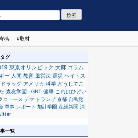
寄稿
取材
のタグ
D19
東京オリンピック
大麻
コラム
ギー
人間
教育
風営法
震災
ヘイトス
ドラッグ
アメリカ
科学
どうしてこ
た
森友学園
LGBT
健康
これはひどい
クニュース
デマ
トランプ
京都
自民党
会
軍事
レポート
加計学園
産経新聞
消
itter
記事一覧