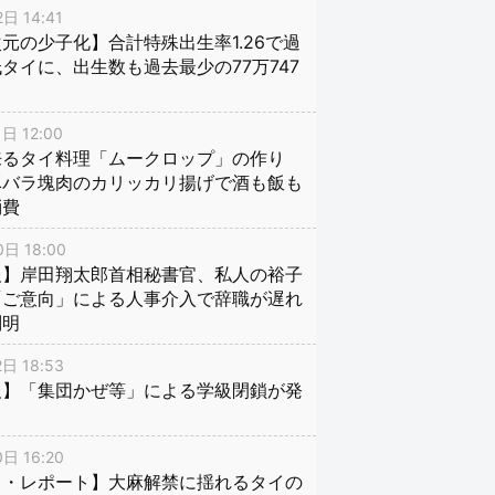
日 14:41
元の少子化】合計特殊出生率1.26で過
タイに、出生数も過去最少の77万747
日 12:00
来るタイ料理「ムークロップ」の作り
豚バラ塊肉のカリッカリ揚げで酒も飯も
消費
日 18:00
報】岸田翔太郎首相秘書官、私人の裕子
「ご意向」による人事介入で辞職が遅れ
判明
日 18:53
報】「集団かぜ等」による学級閉鎖が発
日 16:20
イ・レポート】大麻解禁に揺れるタイの