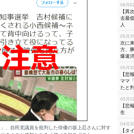
06月02
【異次
去最低
人
05月31
次に
方、
爆速
05月30
【悲
ママ
たと
05月22
【悲
生
04月20
道」、自民党議員を批判した俳優の坂上忍さんに対す
【タ