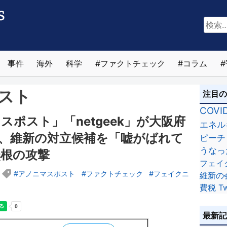
検
索:
事件
海外
科学
ファクトチェック
コラム
スト
注目
COVI
ポスト」「netgeek」が大阪府
エネル
、維新の対立候補を「嘘がばれて
ピーチ
うなっ
根の攻撃
フェイ
アノニマスポスト
ファクトチェック
フェイクニ
維新の
費税
Tw
最新