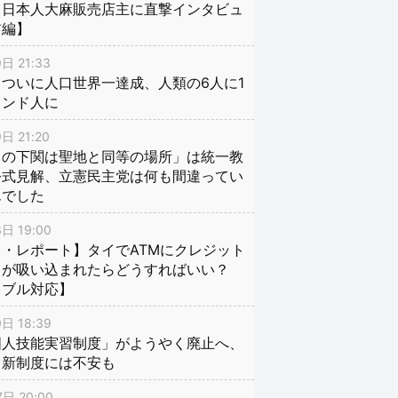
、日本人大麻販売店主に直撃インタビュ
前編】
日 21:33
ついに人口世界一達成、人類の6人に1
インド人に
日 21:20
口の下関は聖地と同等の場所」は統一教
公式見解、立憲民主党は何も間違ってい
んでした
日 19:00
・レポート】タイでATMにクレジット
ドが吸い込まれたらどうすればいい？
ラブル対応】
日 18:39
国人技能実習制度」がようやく廃止へ、
し新制度には不安も
日 20:00