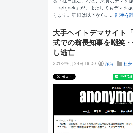
る「在日認定」など、悪質なデマを
「netgeek」が、またしてもデマ
ります。詳細は以下から。…
記事を
大手ヘイトデマサイト
式での翁長知事を嘲笑・
し逃亡
2018年6月24日 16:00
深海
社会