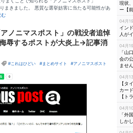
振りまくことで知られる「アノニマスポスト」
現状
を振りまきました。 悪質な選挙妨害に当たる可能性があ
ー【
読む
04月19
インド
「アノニマスポスト」の戦没者追悼
人が
侮辱するポストが大炎上→記事消
04月19
「山
会の
これはひどい
まとめサイト
アノニマスポスト
ませ
04月13
【タイ
カー
【ト
04月10
「外
しか
04月07