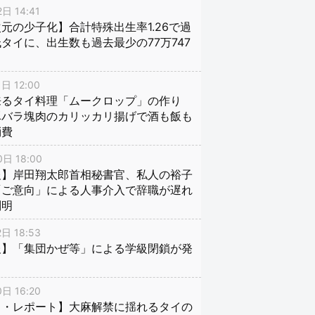
日 14:41
元の少子化】合計特殊出生率1.26で過
タイに、出生数も過去最少の77万747
日 12:00
来るタイ料理「ムークロップ」の作り
豚バラ塊肉のカリッカリ揚げで酒も飯も
消費
日 18:00
報】岸田翔太郎首相秘書官、私人の裕子
「ご意向」による人事介入で辞職が遅れ
判明
日 18:53
報】「集団かぜ等」による学級閉鎖が発
日 16:20
イ・レポート】大麻解禁に揺れるタイの