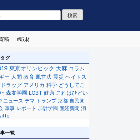
寄稿
取材
のタグ
D19
東京オリンピック
大麻
コラム
ギー
人間
教育
風営法
震災
ヘイトス
ドラッグ
アメリカ
科学
どうしてこ
た
森友学園
LGBT
健康
これはひどい
クニュース
デマ
トランプ
京都
自民党
会
軍事
レポート
加計学園
産経新聞
消
itter
記事一覧