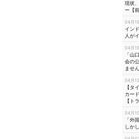
現状
ー【
04月19
インド
人が
04月19
「山
会の
ませ
04月13
【タイ
カー
【ト
04月10
「外
しか
04月07