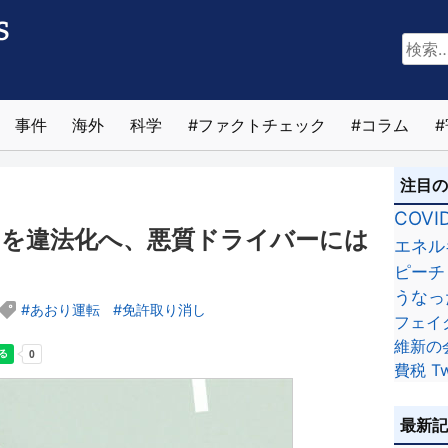
検
索:
事件
海外
科学
ファクトチェック
コラム
注目
COVI
のを違法化へ、悪質ドライバーには
エネル
ピーチ
うなっ
あおり運転
免許取り消し
フェイ
維新の
費税
Tw
最新