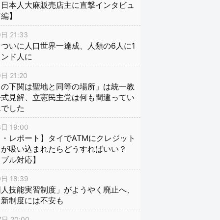
、日本人大麻販売店主に直撃インタビュ
前編】
日 21:33
ついに人口世界一達成、人類の6人に1
インド人に
日 21:20
口の下関は聖地と同等の場所」は統一教
公式見解、立憲民主党は何も間違ってい
んでした
日 19:00
・レポート】タイでATMにクレジット
ドが吸い込まれたらどうすればいい？
ラブル対応】
日 18:39
国人技能実習制度」がようやく廃止へ、
し新制度には不安も
日 20:00