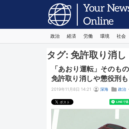
政治
経済
労働
環境
社会
タグ:
免許取り消し
「あおり運転」そのも
免許取り消しや懲役刑も
2019年11月8日 14:21
深海
政治