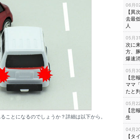
06月02
【異次
去最低
人
05月31
次に
方、
爆速
05月30
【悲
ママ
たと
05月22
【悲
れることになるのでしょうか？詳細は以下から。
生
04月20
【タ