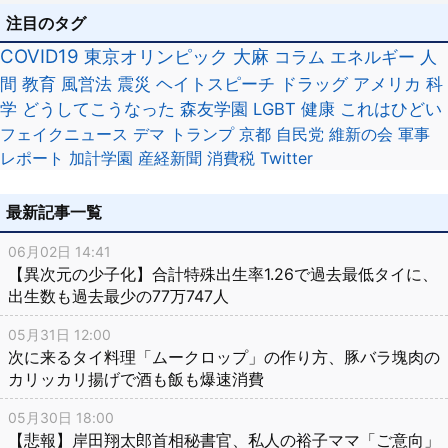
注目のタグ
COVID19
東京オリンピック
大麻
コラム
エネルギー
人
間
教育
風営法
震災
ヘイトスピーチ
ドラッグ
アメリカ
科
学
どうしてこうなった
森友学園
LGBT
健康
これはひどい
フェイクニュース
デマ
トランプ
京都
自民党
維新の会
軍事
レポート
加計学園
産経新聞
消費税
Twitter
最新記事一覧
06月02日 14:41
【異次元の少子化】合計特殊出生率1.26で過去最低タイに、
出生数も過去最少の77万747人
05月31日 12:00
次に来るタイ料理「ムークロップ」の作り方、豚バラ塊肉の
カリッカリ揚げで酒も飯も爆速消費
05月30日 18:00
【悲報】岸田翔太郎首相秘書官、私人の裕子ママ「ご意向」