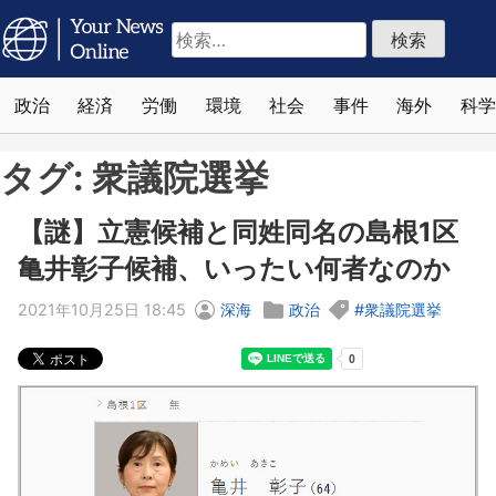
検
索:
政治
経済
労働
環境
社会
事件
海外
科学
タグ:
衆議院選挙
【謎】立憲候補と同姓同名の島根1区
亀井彰子候補、いったい何者なのか
2021年10月25日 18:45
深海
政治
衆議院選挙