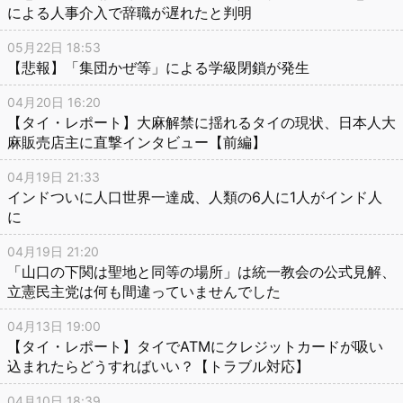
による人事介入で辞職が遅れたと判明
05月22日 18:53
【悲報】「集団かぜ等」による学級閉鎖が発生
04月20日 16:20
【タイ・レポート】大麻解禁に揺れるタイの現状、日本人大
麻販売店主に直撃インタビュー【前編】
04月19日 21:33
インドついに人口世界一達成、人類の6人に1人がインド人
に
04月19日 21:20
「山口の下関は聖地と同等の場所」は統一教会の公式見解、
立憲民主党は何も間違っていませんでした
04月13日 19:00
【タイ・レポート】タイでATMにクレジットカードが吸い
込まれたらどうすればいい？【トラブル対応】
04月10日 18:39