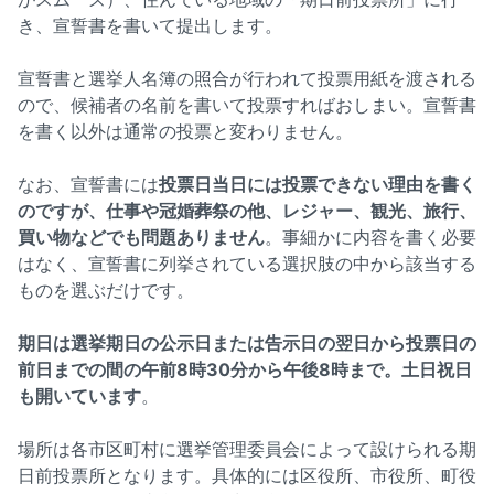
き、宣誓書を書いて提出します。
宣誓書と選挙人名簿の照合が行われて投票用紙を渡される
ので、候補者の名前を書いて投票すればおしまい。宣誓書
を書く以外は通常の投票と変わりません。
なお、宣誓書には
投票日当日には投票できない理由を書く
のですが、仕事や冠婚葬祭の他、レジャー、観光、旅行、
買い物などでも問題ありません
。事細かに内容を書く必要
はなく、宣誓書に列挙されている選択肢の中から該当する
ものを選ぶだけです。
期日は選挙期日の公示日または告示日の翌日から投票日の
前日までの間の午前8時30分から午後8時まで。土日祝日
も開いています
。
場所は各市区町村に選挙管理委員会によって設けられる期
日前投票所となります。具体的には区役所、市役所、町役