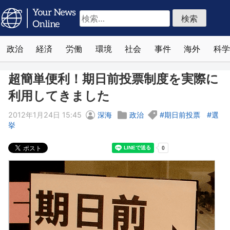
検
索:
政治
経済
労働
環境
社会
事件
海外
科学
超簡単便利！期日前投票制度を実際に
利用してきました
2012年1月24日 15:45
深海
政治
期日前投票
選
挙