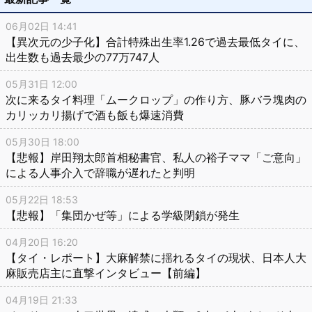
06月02日 14:41
【異次元の少子化】合計特殊出生率1.26で過去最低タイに、
出生数も過去最少の77万747人
05月31日 12:00
次に来るタイ料理「ムークロップ」の作り方、豚バラ塊肉の
カリッカリ揚げで酒も飯も爆速消費
05月30日 18:00
【悲報】岸田翔太郎首相秘書官、私人の裕子ママ「ご意向」
による人事介入で辞職が遅れたと判明
05月22日 18:53
【悲報】「集団かぜ等」による学級閉鎖が発生
04月20日 16:20
【タイ・レポート】大麻解禁に揺れるタイの現状、日本人大
麻販売店主に直撃インタビュー【前編】
04月19日 21:33