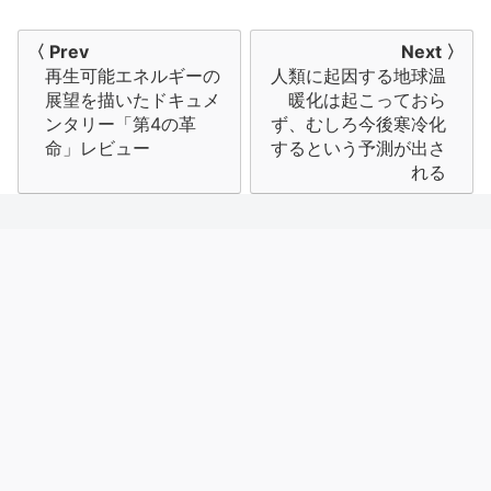
投
〈 Prev
Next 〉
再生可能エネルギーの
人類に起因する地球温
稿
展望を描いたドキュメ
暖化は起こっておら
ナ
ンタリー「第4の革
ず、むしろ今後寒冷化
命」レビュー
するという予測が出さ
ビ
れる
ゲ
ー
シ
ョ
ン