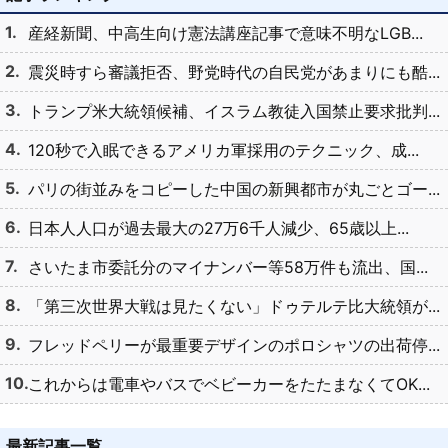
産経新聞、中高生向け憲法講座記事で意味不明なLGB...
震災時すら審議拒否、野党時代の自民党があまりにも酷...
トランプ米大統領候補、イスラム教徒入国禁止要求批判...
120秒で入眠できるアメリカ軍採用のテクニック、成...
パリの街並みをコピーした中国の新興都市が丸ごとゴー...
日本人人口が過去最大の27万6千人減少、65歳以上...
さいたま市委託分のマイナンバー等58万件も流出、国...
「第三次世界大戦は見たくない」ドゥテルテ比大統領が...
フレッドペリーが最重要デザインのポロシャツの出荷停...
これからは電車やバスでベビーカーをたたまなくてOK...
最新記事一覧