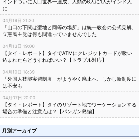
インドついに人口世界一達成、人類の6人に1人がインド人
に
04月19日 21:20
「山口の下関は聖地と同等の場所」は統一教会の公式見解、
立憲民主党は何も間違っていませんでした
04月13日 19:00
【タイ・レポート】タイでATMにクレジットカードが吸い
込まれたらどうすればいい？【トラブル対応】
04月10日 18:39
「外国人技能実習制度」がようやく廃止へ、しかし新制度に
は不安も
04月07日 20:00
【タイ・レポート】タイのリゾート地でワーケーションする
場合の準備と注意点は？【パンガン島編】
月別アーカイブ