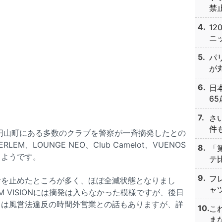
禁止
1
ニッ
パ
が丸
日
65
さ
件も
谷の円山町にある多数のクラブを警察が一斉摘発したとの
HERLEM、LOUNGE NEO、Club Camelot、VUENOS
「
るようです。
テ比
フ
音を止めたところが多く、ほぼ全滅状態となりまし
ャツ
UM VISIONには摘発は入らなかった模様ですが、後日
ては風営法違反の時間外営業との話もありますが、詳
こ
まな