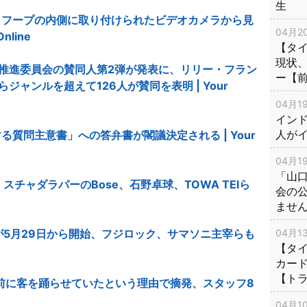
生
ラフープの内側に取り付けられたビデオカメラから見
04月20
nline
【タ
現状
e署名推進委員会の賛同人第2弾が発表に、リリー・フラン
ー【
らジャンルを超えて126人が賛同を表明 | Your
04月19
インド
人が
質問主意書」への答弁書が閣議決定される | Your
04月19
「山
チャダラパーのBose、石野卓球、TOWA TEIら
会の
e
ませ
が5月29日から開始、フジロック、サマソニ主宰らも
04月13
【タイ
カー
【ト
時前に客を踊らせていたという理由で摘発、スタッフ8
04月10