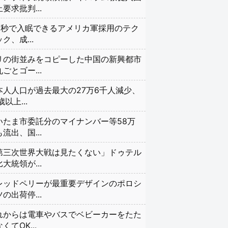
要求批判...
20秒で入眠できるアメリカ軍採用のテク
ク、成...
リの街並みをコピーした中国の新興都市
ごとゴー...
本人人口が過去最大の27万6千人減少、
歳以上...
いたま市委託分のマイナンバー等58万
流出、国...
第三次世界大戦は見たくない」ドゥテル
大統領が...
レッドペリーが最重要デザインのポロシ
の出荷停...
れからは電車やバスでベビーカーをたた
くてOK...