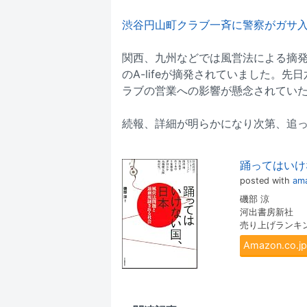
渋谷円山町クラブ一斉に警察がガサ入れ 
関西、九州などでは風営法による摘
のA-lifeが摘発されていました。
ラブの営業への影響が懸念されてい
続報、詳細が明らかになり次第、追
踊ってはいけ
posted with
ama
磯部 涼
河出書房新社
売り上げランキング
Amazon.co