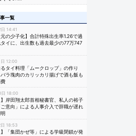
記事一覧
日 14:41
元の少子化】合計特殊出生率1.26で過
タイに、出生数も過去最少の77万747
日 12:00
来るタイ料理「ムークロップ」の作り
豚バラ塊肉のカリッカリ揚げで酒も飯も
消費
日 18:00
報】岸田翔太郎首相秘書官、私人の裕子
「ご意向」による人事介入で辞職が遅れ
判明
日 18:53
報】「集団かぜ等」による学級閉鎖が発