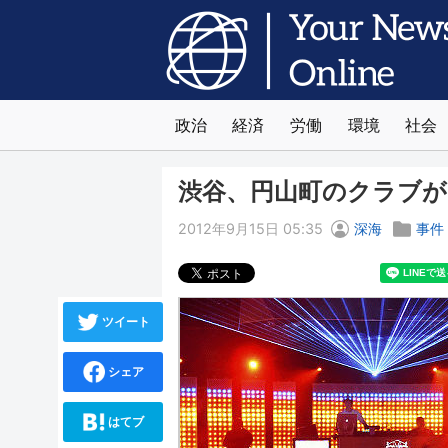
政治
経済
労働
環境
社会
渋谷、円山町のクラブが
2012年9月15日 05:35
深海
事件
ツイート
シェア
はてブ