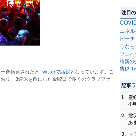
注目
COVI
エネル
ピーチ
うなっ
フェイ
維新の
費税
Tw
が一斉摘発されたと
Twitterで話題
となっています。こ
おり、3連休を前にした金曜日で多くのクラブファ
記事
産
不明
震
あま
ト