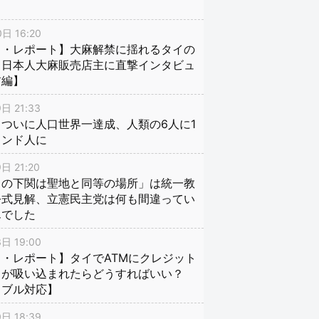
日 16:20
イ・レポート】大麻解禁に揺れるタイの
、日本人大麻販売店主に直撃インタビュ
前編】
日 21:33
ついに人口世界一達成、人類の6人に1
インド人に
日 21:20
口の下関は聖地と同等の場所」は統一教
公式見解、立憲民主党は何も間違ってい
んでした
日 19:00
・レポート】タイでATMにクレジット
ドが吸い込まれたらどうすればいい？
ラブル対応】
日 18:39