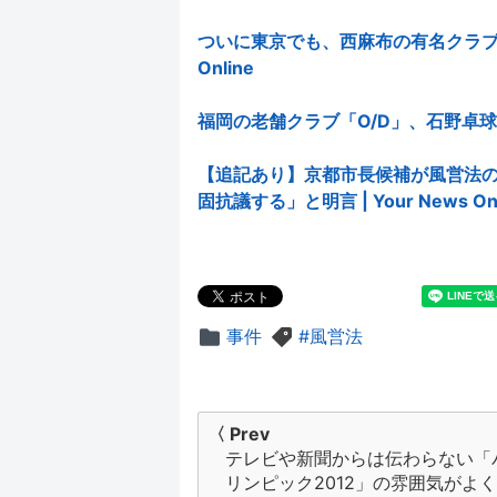
ついに東京でも、西麻布の有名クラブ「al
Online
福岡の老舗クラブ「O/D」、石野卓球のDJ
【追記あり】京都市長候補が風営法
固抗議する」と明言 | Your News Onl
事件
風営法
投
〈 Prev
テレビや新聞からは伝わらない「
稿
リンピック2012」の雰囲気がよ