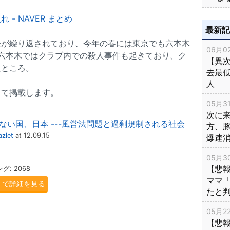
- NAVER まとめ
最新
発が繰り返されており、今年の春には東京でも六本木
06月02
先日六本木ではクラブ内での殺人事件も起きており、ク
【異次
たところ。
去最低
人
って掲載します。
05月31
次に
ない国、日本 ---風営法問題と過剰規制される社会
方、
zlet
at 12.09.15
爆速
05月30
【悲
: 2068
ママ
.jp で詳細を見る
たと
05月22
【悲