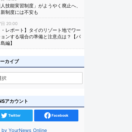
国人技能実習制度」がようやく廃止へ、
し新制度には不安も
日 20:00
イ・レポート】タイのリゾート地でワー
ションする場合の準備と注意点は？【パ
ン島編】
アーカイブ
NSアカウント
Twitter
Facebook
 by YourNews_Online