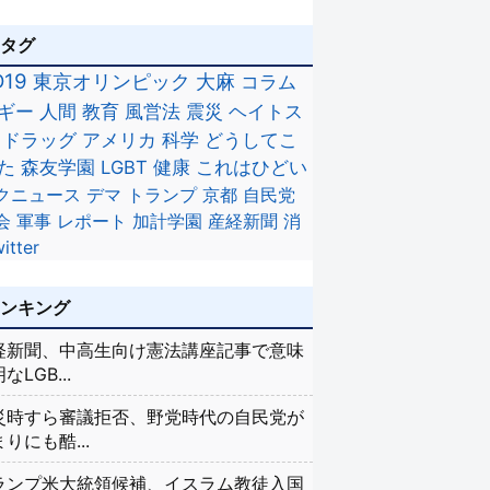
のタグ
D19
東京オリンピック
大麻
コラム
ギー
人間
教育
風営法
震災
ヘイトス
ドラッグ
アメリカ
科学
どうしてこ
た
森友学園
LGBT
健康
これはひどい
クニュース
デマ
トランプ
京都
自民党
会
軍事
レポート
加計学園
産経新聞
消
itter
ランキング
経新聞、中高生向け憲法講座記事で意味
なLGB...
災時すら審議拒否、野党時代の自民党が
りにも酷...
ランプ米大統領候補、イスラム教徒入国