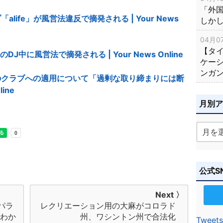
「外
ife」が風営法違反で摘発される | Your News
しか
04月07
【タ
中に風営法で摘発される | Your News Online
ケー
ンガ
のクラブへの適用について「過剰な取り締まりには断
ine
月別
公式S
Next 〉
パラ
レクリエーション用の大麻がコロラド
くわか
州、ワシントン州で合法化
Tweets