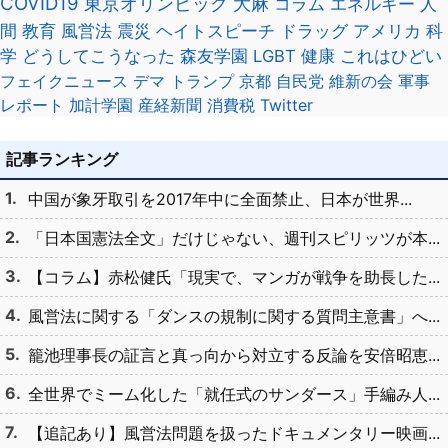
COVID19
東京オリンピック
大麻
コラム
エネルギー
人
間
教育
風営法
震災
ヘイトスピーチ
ドラッグ
アメリカ
科
学
どうしてこうなった
森友学園
LGBT
健康
これはひどい
フェイクニュース
デマ
トランプ
京都
自民党
維新の会
軍事
レポート
加計学園
産経新聞
消費税
Twitter
記事ランキング
中国が象牙取引を2017年中に全面禁止、日本が世界...
「日本国憲法全文」だけじゃない、週刊スピリッツが本...
【コラム】赤松健氏「現実で、マンガが戦争を助長した...
風営法に関する「ダンスの規制に関する質問主意書」へ...
籠池理事長の証言と真っ向から対立する反論を安倍昭恵...
全世界でミーム化した「就任式のサンダース」手編み人...
【追記あり】風営法問題を扱ったドキュメンタリー映画...