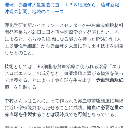
理研、赤血球大量製造に道 ｉＰＳ細胞から - 琉球新報 -
沖縄の新聞、地域のニュース
理化学研究所バイオリソースセンターの中村幸夫細胞材料
開発室長らが21日に日本再生医療学会で発表したところ
によると、あらゆる細胞になる能力を持ったiPS細胞（人
工多能性幹細胞）から赤血球を大量に作り出す技術を開発
したとのこと。
技術としては、iPS細胞を貧血治療に使われる薬品「エリ
スロポエチン」の成分など、血液増殖に繋がる物質を使っ
て培養することによって赤血球を生み出す「
赤血球前駆細
胞
」を作製する。
中村さんらはこれによって作られる赤血球前駆細胞に無限
に近い増殖能力をもたせることに成功。
輸血に必要な量の
赤血球を作製することは現時点でも可能
となっている。