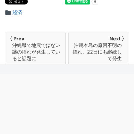
経済
投
〈 Prev
Next 〉
沖縄県で地震ではない
沖縄本島の原因不明の
稿
謎の揺れが発生してい
揺れ、22日にも継続し
ナ
ると話題に
て発生
ビ
ゲ
ー
シ
ョ
ン