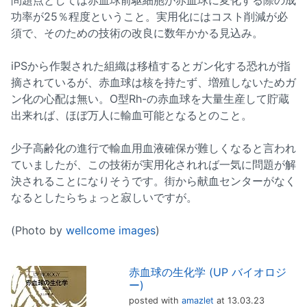
問題点としては赤血球前駆細胞が赤血球に変化する際の成
功率が25％程度ということ。実用化にはコスト削減が必
須で、そのための技術の改良に数年かかる見込み。
iPSから作製された組織は移植するとガン化する恐れが指
摘されているが、赤血球は核を持たず、増殖しないためガ
ン化の心配は無い。O型Rh-の赤血球を大量生産して貯蔵
出来れば、ほぼ万人に輸血可能となるとのこと。
少子高齢化の進行で輸血用血液確保が難しくなると言われ
ていましたが、この技術が実用化されれば一気に問題が解
決されることになりそうです。街から献血センターがなく
なるとしたらちょっと寂しいですが。
(Photo by
wellcome images
)
赤血球の生化学 (UP バイオロジ
ー)
posted with
amazlet
at 13.03.23