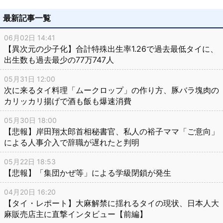
最新記事一覧
06月02日 14:41
【異次元の少子化】合計特殊出生率1.26で過去最低タイに、
出生数も過去最少の77万747人
05月31日 12:00
次に来るタイ料理「ムークロップ」の作り方、豚バラ塊肉の
カリッカリ揚げで酒も飯も爆速消費
05月30日 18:00
【悲報】岸田翔太郎首相秘書官、私人の裕子ママ「ご意向」
による人事介入で辞職が遅れたと判明
05月22日 18:53
【悲報】「集団かぜ等」による学級閉鎖が発生
04月20日 16:20
【タイ・レポート】大麻解禁に揺れるタイの現状、日本人大
麻販売店主に直撃インタビュー【前編】