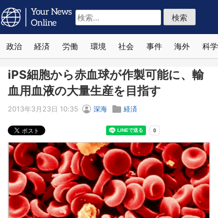
検
索:
政治
経済
労働
環境
社会
事件
海外
科学
iPS細胞から赤血球が作製可能に、輸
血用血液の大量生産を目指す
2013年3月23日 10:35
深海
経済