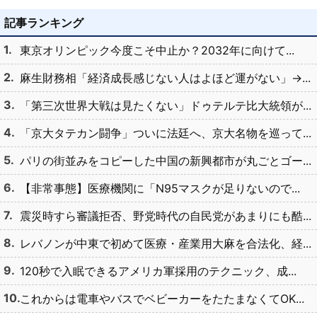
記事ランキング
東京オリンピック今度こそ中止か？2032年に向けて...
麻生財務相「経済成長感じない人はよほど運がない」→...
「第三次世界大戦は見たくない」ドゥテルテ比大統領が...
「京大タテカン闘争」ついに法廷へ、京大名物を巡って...
パリの街並みをコピーした中国の新興都市が丸ごとゴー...
【非常事態】医療機関に「N95マスクが足りないので...
震災時すら審議拒否、野党時代の自民党があまりにも酷...
レバノンが中東で初めて医療・産業用大麻を合法化、経...
120秒で入眠できるアメリカ軍採用のテクニック、成...
これからは電車やバスでベビーカーをたたまなくてOK...