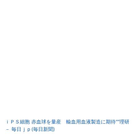
ｉＰＳ細胞 赤血球を量産 輸血用血液製造に期待""理研
－ 毎日ｊｐ(毎日新聞)