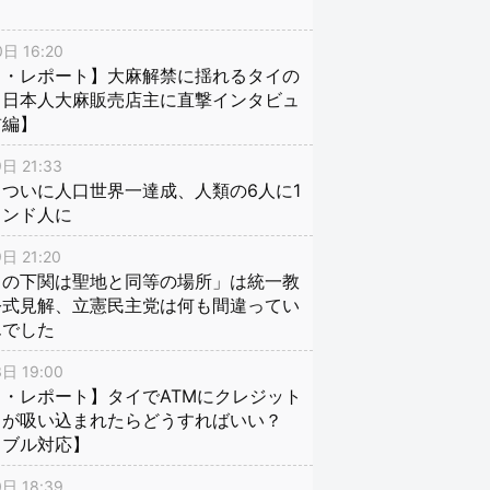
日 16:20
イ・レポート】大麻解禁に揺れるタイの
、日本人大麻販売店主に直撃インタビュ
前編】
日 21:33
ついに人口世界一達成、人類の6人に1
インド人に
日 21:20
口の下関は聖地と同等の場所」は統一教
公式見解、立憲民主党は何も間違ってい
んでした
日 19:00
・レポート】タイでATMにクレジット
ドが吸い込まれたらどうすればいい？
ラブル対応】
日 18:39