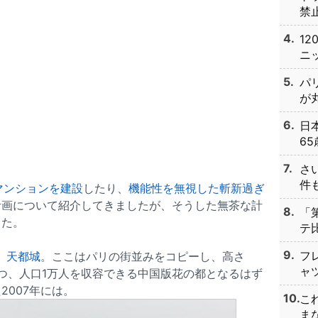
禁止
1
ニッ
パ
が丸
日
65
さ
件も
マンションを建設
したり、
機能性を無視した斬新過ぎ
計画について紹介してきましたが、そうした無茶な計
「
した。
テ比
フ
、
天都城
。ここはパリの街並みをコピーし、高さ
ャツ
立つ、人口1万人を収容できる中国版花の都となるはず
007年には。
こ
まな