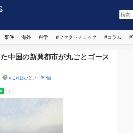
検
索:
事件
海外
科学
ファクトチェック
コラム
した中国の新興都市が丸ごとゴース
これはひどい
中国