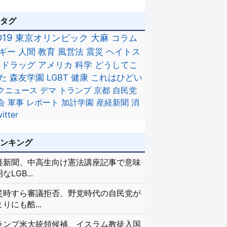
のタグ
D19
東京オリンピック
大麻
コラム
ギー
人間
教育
風営法
震災
ヘイトス
ドラッグ
アメリカ
科学
どうしてこ
た
森友学園
LGBT
健康
これはひどい
クニュース
デマ
トランプ
京都
自民党
会
軍事
レポート
加計学園
産経新聞
消
itter
ランキング
経新聞、中高生向け憲法講座記事で意味
なLGB...
災時すら審議拒否、野党時代の自民党が
りにも酷...
ランプ米大統領候補、イスラム教徒入国