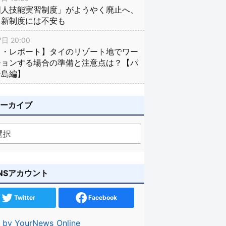
国人技能実習制度」がようやく廃止へ、
し新制度には不安も
日 20:00
イ・レポート】タイのリゾート地でワー
ションする場合の準備と注意点は？【パ
ン島編】
アーカイブ
NSアカウント
Twitter
Facebook
 by YourNews_Online