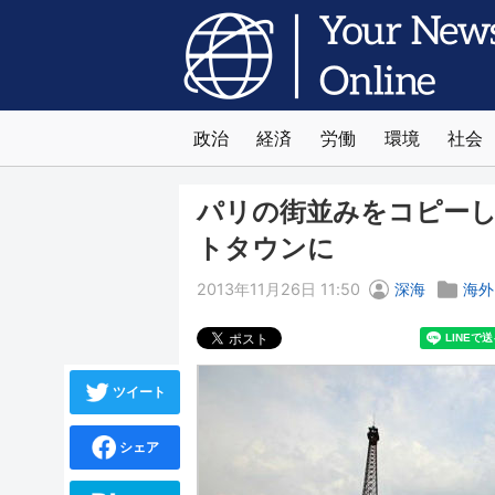
政治
経済
労働
環境
社会
パリの街並みをコピー
トタウンに
2013年11月26日 11:50
深海
海外
ツイート
シェア