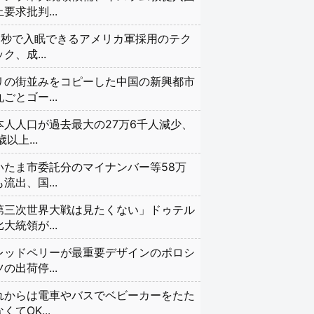
要求批判...
20秒で入眠できるアメリカ軍採用のテク
ク、成...
リの街並みをコピーした中国の新興都市
ごとゴー...
本人人口が過去最大の27万6千人減少、
歳以上...
いたま市委託分のマイナンバー等58万
流出、国...
第三次世界大戦は見たくない」ドゥテル
大統領が...
レッドペリーが最重要デザインのポロシ
の出荷停...
れからは電車やバスでベビーカーをたた
くてOK...