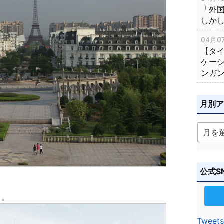
「外
しか
04月07
【タ
ケー
ンガ
月別
公式S
さ。
Tweets