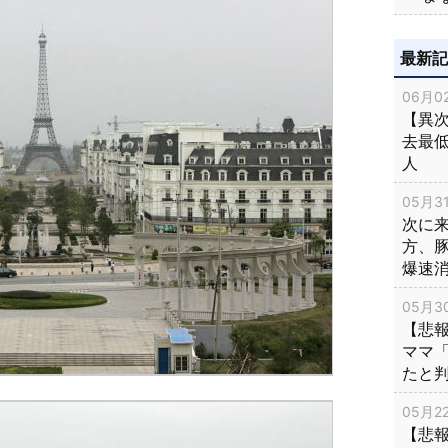
最新
06月02
【異次
去最低
人
05月31
次に
方、
爆速
05月30
【悲
ママ
たと
05月22
【悲