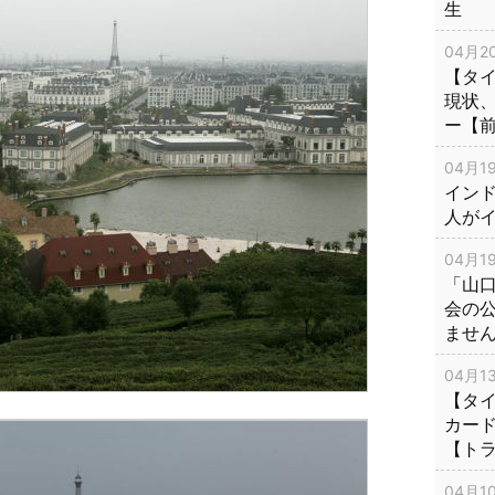
生
04月20
【タ
現状
ー【
04月19
インド
人が
04月19
「山
会の
ませ
04月13
【タイ
カー
【ト
04月10