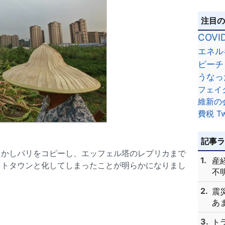
注目
COVI
エネル
ピーチ
うなっ
フェイ
維新の
費税
Tw
記事
しかしパリをコピーし、エッフェル塔のレプリカまで
産
ストタウンと化してしまったことが明らかになりまし
不明
震
あま
ト