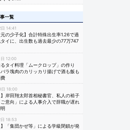
記事一覧
日 14:41
元の少子化】合計特殊出生率1.26で過
タイに、出生数も過去最少の77万747
日 12:00
来るタイ料理「ムークロップ」の作り
豚バラ塊肉のカリッカリ揚げで酒も飯も
消費
日 18:00
報】岸田翔太郎首相秘書官、私人の裕子
「ご意向」による人事介入で辞職が遅れ
判明
日 18:53
報】「集団かぜ等」による学級閉鎖が発