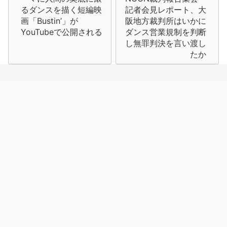
ナ
るダンスを描く短編映
記者会見レポート、大
画「Bustin’」が
阪地方裁判所はいかに
ビ
YouTubeで公開される
ダンス営業規制を判断
し無罪判決を言い渡し
ゲ
たか
ー
シ
ョ
ン