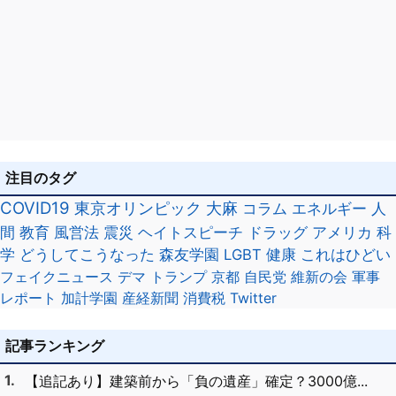
注目のタグ
COVID19
東京オリンピック
大麻
コラム
エネルギー
人
間
教育
風営法
震災
ヘイトスピーチ
ドラッグ
アメリカ
科
学
どうしてこうなった
森友学園
LGBT
健康
これはひどい
フェイクニュース
デマ
トランプ
京都
自民党
維新の会
軍事
レポート
加計学園
産経新聞
消費税
Twitter
記事ランキング
【追記あり】建築前から「負の遺産」確定？3000億...