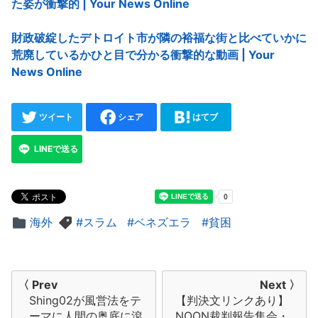
た姿が衝撃的 | Your News Online
財政破綻したデトロイト市が隣の裕福な街と比べていかに
荒廃しているかひと目で分かる衝撃的な動画 | Your
News Online
ツイート
シェア
はてブ
LINEで送る
海外
スラム
ベネズエラ
貧困
投
〈 Prev
Next 〉
Shing02が風営法をテ
【判決文リンクあり】
稿
ーマに人間の奥底に滾
NOON裁判報告集会・