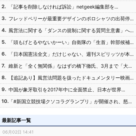
「記事を削除しなければ訴訟」netgeek編集部を...
フレッドペリーが最重要デザインのポロシャツの出荷停...
風営法に関する「ダンスの規制に関する質問主意書」へ...
「頭もげとるやないかーい」自衛隊の「生首」幹部候補...
「日本国憲法全文」だけじゃない、週刊スピリッツが本...
維新と「全く無関係」なはずの橋下徹氏、3月まで「大...
【追記あり】風営法問題を扱ったドキュメンタリー映画...
中国が象牙取引を2017年中に全面禁止、日本が世界...
「#新国立競技場クソコラグランプリ」が開催され、怒...
最新記事一覧
06月02日 14:41