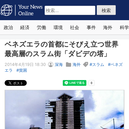
検
索:
政治
経済
労働
環境
社会
事件
海外
科学
ベネズエラの首都にそびえ立つ世界
最高層のスラム街「ダビデの塔」
2014年4月19日 18:30
深海
海外
スラム
ベネズ
エラ
貧困