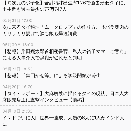
【異次元の少子化】合計特殊出生率1.26で過去最低タイに、
出生数も過去最少の77万747人
05月31日 12:00
次に来るタイ料理「ムークロップ」の作り方、豚バラ塊肉の
カリッカリ揚げで酒も飯も爆速消費
05月30日 18:00
【悲報】岸田翔太郎首相秘書官、私人の裕子ママ「ご意向」
による人事介入で辞職が遅れたと判明
05月22日 18:53
【悲報】「集団かぜ等」による学級閉鎖が発生
04月20日 16:20
【タイ・レポート】大麻解禁に揺れるタイの現状、日本人大
麻販売店主に直撃インタビュー【前編】
04月19日 21:33
インドついに人口世界一達成、人類の6人に1人がインド人
に