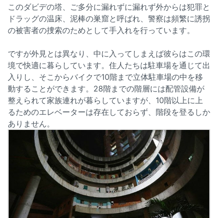
このダビデの塔、ご多分に漏れずに漏れず外からは犯罪と
ドラッグの温床、泥棒の巣窟と呼ばれ、警察は頻繁に誘拐
の被害者の捜索のためとして手入れを行っています。
ですが外見とは異なり、中に入ってしまえば彼らはこの環
境で快適に暮らしています。住人たちは駐車場を通じて出
入りし、そこからバイクで10階まで立体駐車場の中を移
動することができます。28階までの階層には配管設備が
整えられて家族連れが暮らしていますが、10階以上に上
るためのエレベーターは存在しておらず、階段を登るしか
ありません。