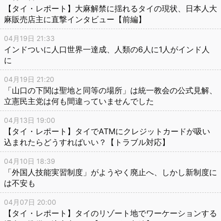
【タイ・レポート】大麻解禁に揺れるタイの現状、日本人大
麻販売店主に直撃インタビュー【前編】
04月19日 21:33
インドついに人口世界一達成、人類の6人に1人がインド人
に
04月19日 21:20
「山口の下関は聖地と同等の場所」は統一教会の公式見解、
立憲民主党は何も間違っていませんでした
04月13日 19:00
【タイ・レポート】タイでATMにクレジットカードが吸い
込まれたらどうすればいい？【トラブル対応】
04月10日 18:39
「外国人技能実習制度」がようやく廃止へ、しかし新制度に
は不安も
04月07日 20:00
【タイ・レポート】タイのリゾート地でワーケーションする