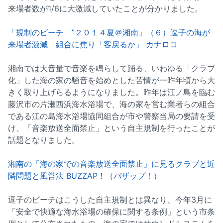
来場者数が1/6に大激減していたことが分かりました。
「規制のビーチ ”２０１４夏＠湘南」（６）逗子の海が
来場者激減 組合に焦り「客戻るか」 カナロコ
湘南では大音量で音楽を鳴らして踊る、いわゆる「クラブ
化」した海の家の騒音を始めとした苦情が一昨年頃から大
きく取り上げらるようになりました。昨年は江ノ島を臨む
藤沢市の片瀬西浜海水浴場で、海の家を営む業者らの組合
である江の島海水浴場協同組合が市や警察当局の要請を受
け、「音楽放送全面禁止」という自主規制を行ったことが
話題となりました。
湘南の「海の家での音楽放送全面禁止」に見るクラブと近
隣問題と風営法 BUZZAP！（バザップ！）
逗子のビーチはこうした自主規制とは異なり、今年3月に
「安全で快適な海水浴場の確保に関する条例」という市条