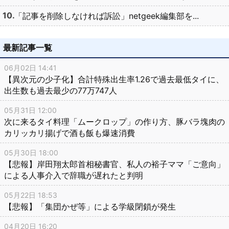
「記事を削除しなければ訴訟」netgeek編集部を...
最新記事一覧
06月02日 14:41
【異次元の少子化】合計特殊出生率1.26で過去最低タイに、
出生数も過去最少の77万747人
05月31日 12:00
次に来るタイ料理「ムークロップ」の作り方、豚バラ塊肉の
カリッカリ揚げで酒も飯も爆速消費
05月30日 18:00
【悲報】岸田翔太郎首相秘書官、私人の裕子ママ「ご意向」
による人事介入で辞職が遅れたと判明
05月22日 18:53
【悲報】「集団かぜ等」による学級閉鎖が発生
04月20日 16:20