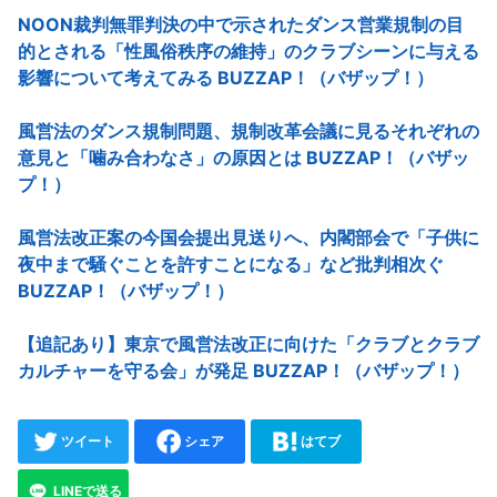
NOON裁判無罪判決の中で示されたダンス営業規制の目
的とされる「性風俗秩序の維持」のクラブシーンに与える
影響について考えてみる BUZZAP！（バザップ！）
風営法のダンス規制問題、規制改革会議に見るそれぞれの
意見と「噛み合わなさ」の原因とは BUZZAP！（バザッ
プ！）
風営法改正案の今国会提出見送りへ、内閣部会で「子供に
夜中まで騒ぐことを許すことになる」など批判相次ぐ
BUZZAP！（バザップ！）
【追記あり】東京で風営法改正に向けた「クラブとクラブ
カルチャーを守る会」が発足 BUZZAP！（バザップ！）
ツイート
シェア
はてブ
LINEで送る