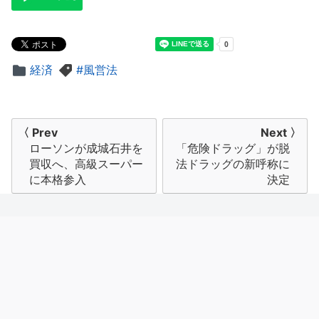
経済
風営法
投
〈 Prev
Next 〉
ローソンが成城石井を
「危険ドラッグ」が脱
稿
買収へ、高級スーパー
法ドラッグの新呼称に
ナ
に本格参入
決定
ビ
ゲ
ー
シ
ョ