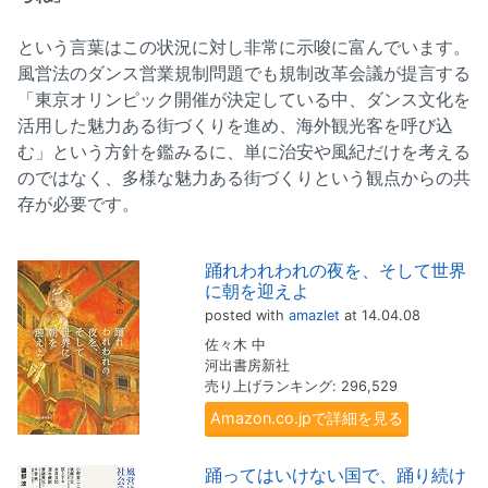
という言葉はこの状況に対し非常に示唆に富んでいます。
風営法のダンス営業規制問題でも規制改革会議が提言する
「東京オリンピック開催が決定している中、ダンス文化を
活用した魅力ある街づくりを進め、海外観光客を呼び込
む」という方針を鑑みるに、単に治安や風紀だけを考える
のではなく、多様な魅力ある街づくりという観点からの共
存が必要です。
踊れわれわれの夜を、そして世界
に朝を迎えよ
posted with
amazlet
at 14.04.08
佐々木 中
河出書房新社
売り上げランキング: 296,529
Amazon.co.jpで詳細を見る
踊ってはいけない国で、踊り続け