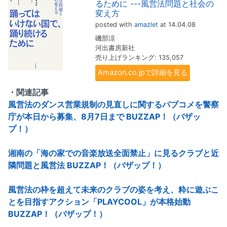
るために ---風営法問題と社会の
変え方
posted with
amazlet
at 14.04.08
磯部涼
河出書房新社
売り上げランキング: 135,057
Amazon.co.jpで詳細を見る
・関連記事
風営法のダンス営業規制の見直しに関するパブコメを警察
庁が本日から募集、8月7日まで BUZZAP！（バザッ
プ！）
湘南の「海の家での音楽放送全面禁止」に見るクラブと近
隣問題と風営法 BUZZAP！（バザップ！）
風営法の枠を超えて未来のクラブの姿を考え、粋に遊ぶこ
とを目指すアクション「PLAYCOOL」が本格始動
BUZZAP！（バザップ！）