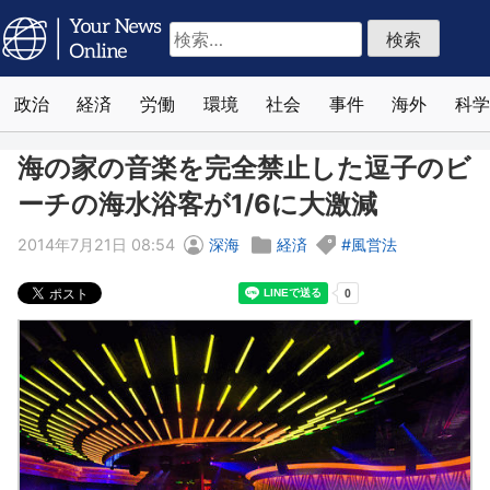
検
索:
政治
経済
労働
環境
社会
事件
海外
科学
海の家の音楽を完全禁止した逗子のビ
ーチの海水浴客が1/6に大激減
2014年7月21日 08:54
深海
経済
風営法