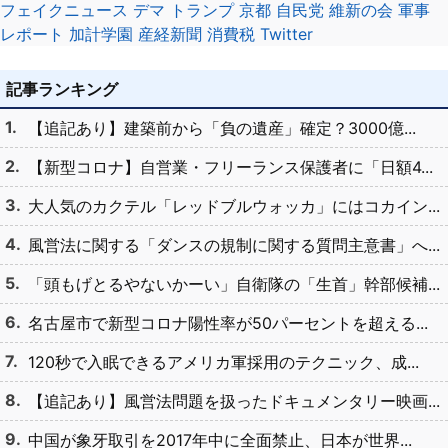
フェイクニュース
デマ
トランプ
京都
自民党
維新の会
軍事
レポート
加計学園
産経新聞
消費税
Twitter
記事ランキング
【追記あり】建築前から「負の遺産」確定？3000億...
【新型コロナ】自営業・フリーランス保護者に「日額4...
大人気のカクテル「レッドブルウォッカ」にはコカイン...
風営法に関する「ダンスの規制に関する質問主意書」へ...
「頭もげとるやないかーい」自衛隊の「生首」幹部候補...
名古屋市で新型コロナ陽性率が50パーセントを超える...
120秒で入眠できるアメリカ軍採用のテクニック、成...
【追記あり】風営法問題を扱ったドキュメンタリー映画...
中国が象牙取引を2017年中に全面禁止、日本が世界...