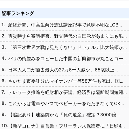
記事ランキング
産経新聞、中高生向け憲法講座記事で意味不明なLGB...
震災時すら審議拒否、野党時代の自民党があまりにも酷...
「第三次世界大戦は見たくない」ドゥテルテ比大統領が...
パリの街並みをコピーした中国の新興都市が丸ごとゴー...
日本人人口が過去最大の27万6千人減少、65歳以上...
さいたま市委託分のマイナンバー等58万件も流出、国...
テレワーク推進を経財相が要請、経済界は隔離期間短縮...
これからは電車やバスでベビーカーをたたまなくてOK...
【追記あり】建築前から「負の遺産」確定？3000億...
【新型コロナ】自営業・フリーランス保護者に「日額4...