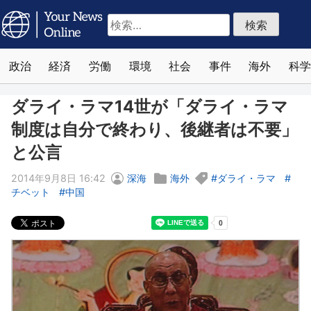
検
索:
政治
経済
労働
環境
社会
事件
海外
科学
ダライ・ラマ14世が「ダライ・ラマ
制度は自分で終わり、後継者は不要」
と公言
2014年9月8日 16:42
深海
海外
ダライ・ラマ
チベット
中国