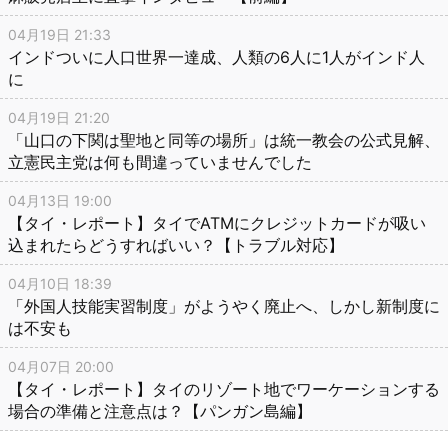
04月19日 21:33
インドついに人口世界一達成、人類の6人に1人がインド人
に
04月19日 21:20
「山口の下関は聖地と同等の場所」は統一教会の公式見解、
立憲民主党は何も間違っていませんでした
04月13日 19:00
【タイ・レポート】タイでATMにクレジットカードが吸い
込まれたらどうすればいい？【トラブル対応】
04月10日 18:39
「外国人技能実習制度」がようやく廃止へ、しかし新制度に
は不安も
04月07日 20:00
【タイ・レポート】タイのリゾート地でワーケーションする
場合の準備と注意点は？【パンガン島編】