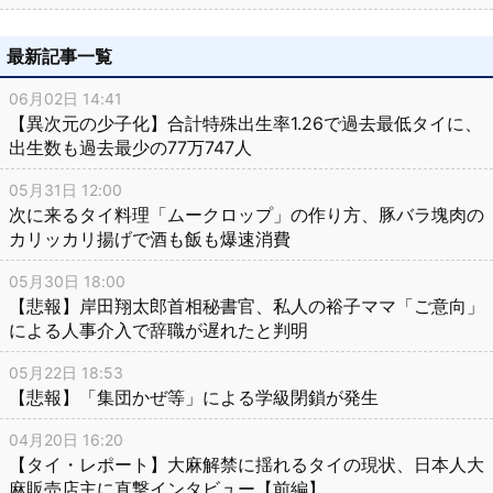
最新記事一覧
06月02日 14:41
【異次元の少子化】合計特殊出生率1.26で過去最低タイに、
出生数も過去最少の77万747人
05月31日 12:00
次に来るタイ料理「ムークロップ」の作り方、豚バラ塊肉の
カリッカリ揚げで酒も飯も爆速消費
05月30日 18:00
【悲報】岸田翔太郎首相秘書官、私人の裕子ママ「ご意向」
による人事介入で辞職が遅れたと判明
05月22日 18:53
【悲報】「集団かぜ等」による学級閉鎖が発生
04月20日 16:20
【タイ・レポート】大麻解禁に揺れるタイの現状、日本人大
麻販売店主に直撃インタビュー【前編】