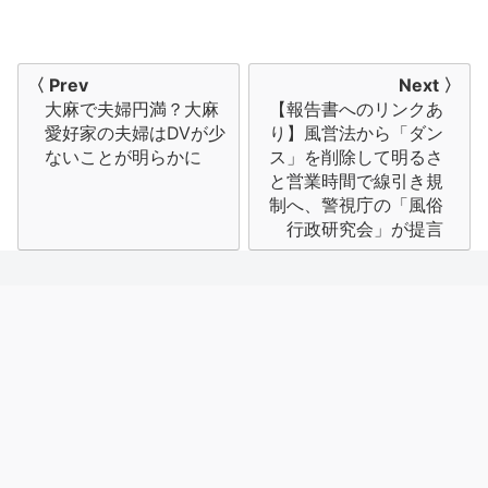
投
〈 Prev
Next 〉
大麻で夫婦円満？大麻
【報告書へのリンクあ
稿
愛好家の夫婦はDVが少
り】風営法から「ダン
ナ
ないことが明らかに
ス」を削除して明るさ
と営業時間で線引き規
ビ
制へ、警視庁の「風俗
行政研究会」が提言
ゲ
ー
シ
ョ
ン