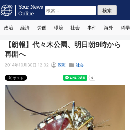
検
索:
政治
経済
労働
環境
社会
事件
海外
科学
【朗報】代々木公園、明日朝9時から
再開へ
2014年10月30日 12:02
深海
社会