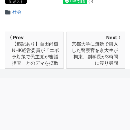
社会
投
〈 Prev
Next 〉
【追記あり】百田尚樹
京都大学に無断で潜入
稿
NHK経営委員が「エボ
した警察官を京大生が
ナ
ラ対策で民主党が審議
拘束、副学長が3時間
拒否」とのデマを拡散
に渡り尋問
ビ
ゲ
ー
シ
ョ
ン