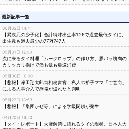
最新記事一覧
06月02日 14:41
【異次元の少子化】合計特殊出生率1.26で過去最低タイに、
出生数も過去最少の77万747人
05月31日 12:00
次に来るタイ料理「ムークロップ」の作り方、豚バラ塊肉の
カリッカリ揚げで酒も飯も爆速消費
05月30日 18:00
【悲報】岸田翔太郎首相秘書官、私人の裕子ママ「ご意向」
による人事介入で辞職が遅れたと判明
05月22日 18:53
【悲報】「集団かぜ等」による学級閉鎖が発生
04月20日 16:20
【タイ・レポート】大麻解禁に揺れるタイの現状、日本人大