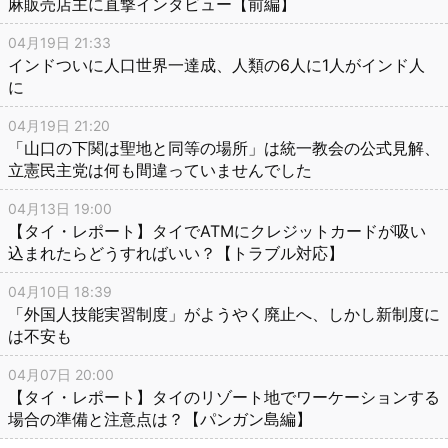
麻販売店主に直撃インタビュー【前編】
04月19日 21:33
インドついに人口世界一達成、人類の6人に1人がインド人
に
04月19日 21:20
「山口の下関は聖地と同等の場所」は統一教会の公式見解、
立憲民主党は何も間違っていませんでした
04月13日 19:00
【タイ・レポート】タイでATMにクレジットカードが吸い
込まれたらどうすればいい？【トラブル対応】
04月10日 18:39
「外国人技能実習制度」がようやく廃止へ、しかし新制度に
は不安も
04月07日 20:00
【タイ・レポート】タイのリゾート地でワーケーションする
場合の準備と注意点は？【パンガン島編】