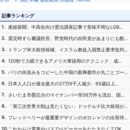
記事ランキング
産経新聞、中高生向け憲法講座記事で意味不明なLGB...
震災時すら審議拒否、野党時代の自民党があまりにも酷...
トランプ米大統領候補、イスラム教徒入国禁止要求批判...
120秒で入眠できるアメリカ軍採用のテクニック、成...
パリの街並みをコピーした中国の新興都市が丸ごとゴー...
日本人人口が過去最大の27万6千人減少、65歳以上...
さいたま市委託分のマイナンバー等58万件も流出、国...
「第三次世界大戦は見たくない」ドゥテルテ比大統領が...
フレッドペリーが最重要デザインのポロシャツの出荷停...
これからは電車やバスでベビーカーをたたまなくてOK...