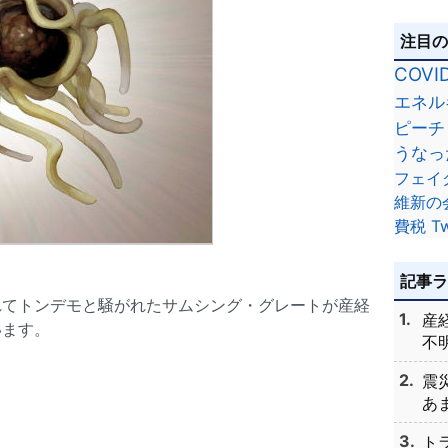
注目
COVI
エネル
ピーチ
うなっ
フェイ
維新の
費税
Tw
記事
れてトンデモと騒がれたサムシング・グレートが産経
産
います。
不明
震
あま
ト