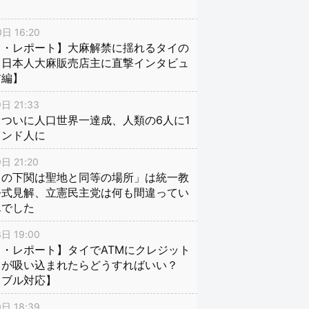
日 16:20
イ・レポート】大麻解禁に揺れるタイの
、日本人大麻販売店主に直撃インタビュ
前編】
日 21:33
ついに人口世界一達成、人類の6人に1
インド人に
日 21:20
口の下関は聖地と同等の場所」は統一教
公式見解、立憲民主党は何も間違ってい
んでした
日 19:00
・レポート】タイでATMにクレジット
ドが吸い込まれたらどうすればいい？
ラブル対応】
日 18:39