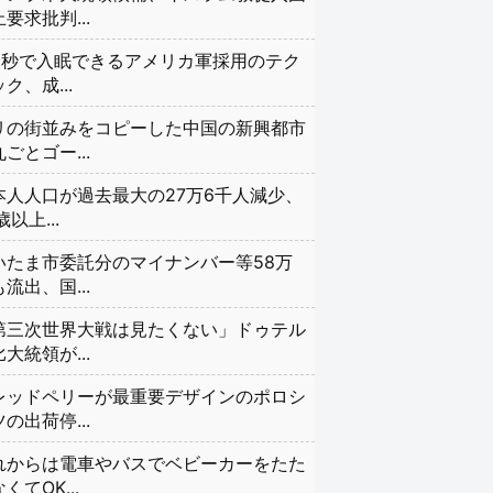
要求批判...
20秒で入眠できるアメリカ軍採用のテク
ク、成...
リの街並みをコピーした中国の新興都市
ごとゴー...
本人人口が過去最大の27万6千人減少、
歳以上...
いたま市委託分のマイナンバー等58万
流出、国...
第三次世界大戦は見たくない」ドゥテル
大統領が...
レッドペリーが最重要デザインのポロシ
の出荷停...
れからは電車やバスでベビーカーをたた
くてOK...