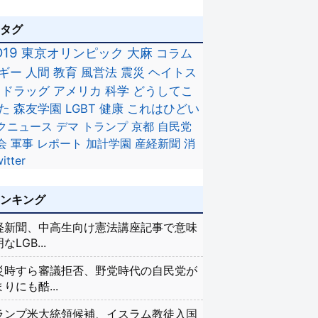
のタグ
D19
東京オリンピック
大麻
コラム
ギー
人間
教育
風営法
震災
ヘイトス
ドラッグ
アメリカ
科学
どうしてこ
た
森友学園
LGBT
健康
これはひどい
クニュース
デマ
トランプ
京都
自民党
会
軍事
レポート
加計学園
産経新聞
消
itter
ランキング
経新聞、中高生向け憲法講座記事で意味
なLGB...
災時すら審議拒否、野党時代の自民党が
りにも酷...
ランプ米大統領候補、イスラム教徒入国