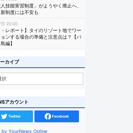
国人技能実習制度」がようやく廃止へ、
し新制度には不安も
日 20:00
イ・レポート】タイのリゾート地でワー
ションする場合の準備と注意点は？【パ
ン島編】
アーカイブ
NSアカウント
Twitter
Facebook
 by YourNews_Online