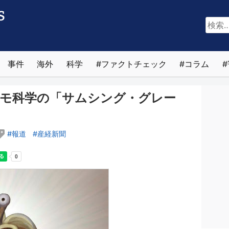
検
索:
事件
海外
科学
ファクトチェック
コラム
デモ科学の「サムシング・グレー
報道
産経新聞