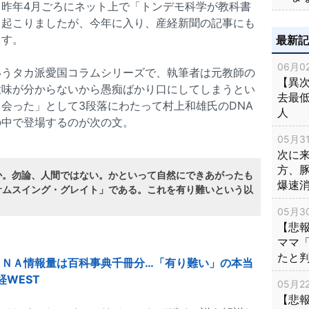
、昨年4月ごろにネット上で「トンデモ科学が教科書
き起こりましたが、今年に入り、産経新聞の記事にも
ます。
最新
06月02
いうタカ派愛国コラムシリーズで、執筆者は元教師の
【異次
意味が分からないから愚痴ばかり口にしてしまうとい
去最低
会った」として3段落にわたって村上和雄氏のDNA
人
の中で登場するのが次の文。
05月31
次に
方、
か。勿論、人間ではない。かといって自然にできあがったも
爆速
サムスイング・グレイト」である。これを有り難いという以
05月30
【悲
ママ
たと
ＤＮＡ情報量は百科事典千冊分…「有り難い」の本当
経WEST
05月22
【悲