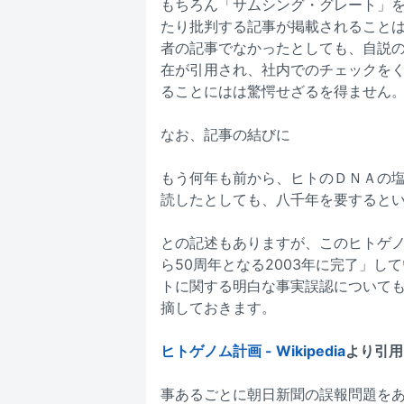
もちろん「サムシング・グレート」
たり批判する記事が掲載されること
者の記事でなかったとしても、自説
在が引用され、社内でのチェックを
ることにはは驚愕せざるを得ません
なお、記事の結びに
もう何年も前から、ヒトのＤＮＡの
読したとしても、八千年を要すると
との記述もありますが、このヒトゲノ
ら50周年となる2003年に完了」し
トに関する明白な事実誤認について
摘しておきます。
ヒトゲノム計画 - Wikipedia
より引用
事あるごとに朝日新聞の誤報問題を