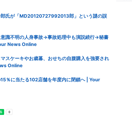
が「MD20120727992013郎」という謎の誤
に意識不明の人身事故→事故処理中も演説続行→秘書
News Online
スマスケーキやお歳暮、おせちの自腹購入を強要され
 Online
％に当たる102店舗を年度内に閉鎖へ | Your