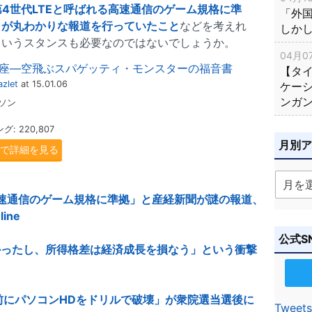
「第4世代LTEと呼ばれる高速通信のゲーム規格に準
「外
とが丸わかりな報道を行っていたこと
などを考えれ
しか
というスタンスも必要なのではないでしょうか。
04月07
座―空飛ぶスパゲッティ・モンスターの福音書
【タ
zlet
at 15.01.06
ケー
ンガ
ソン
 220,807
月別
.jpで詳細を見る
れる高速通信のゲーム規格に準拠」と産経新聞が謎の報道、
ine
公式S
かったし、所得格差は経済成長を損なう」という衝撃
前にパソコンHDをドリルで破壊」が衆院選当選後に
Tweets