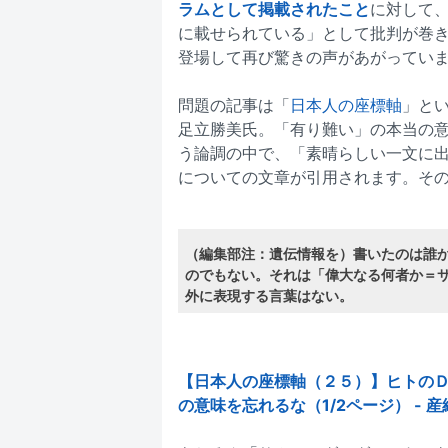
ラムとして掲載されたこと
に対して
に載せられている」として批判が巻
登場して再び驚きの声があがってい
問題の記事は「
日本人の座標軸
」と
足立勝美氏。「有り難い」の本当の
う論調の中で、「素晴らしい一文に出
についての文章が引用されます。そ
（編集部注：遺伝情報を）書いたのは誰
のでもない。それは「偉大なる何者か＝
外に表現する言葉はない。
【日本人の座標軸（２５）】ヒトの
の意味を忘れるな（1/2ページ） - 産