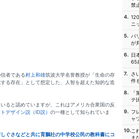
禁止
1
ニッ
パ
が丸
日
65
さ
の信者である
村上和雄
筑波大学名誉教授が「生命の存
件も
完する存在」として想定した、人智を超えた知的な造
「
テ比
ていると認めていますが、これはアメリカ合衆国の反
フ
トデザイン説（ID説）
の一種として知られていま
ャツ
こ
戸しぐさなどと共に育鵬社の中学校公民の教科書にコ
まな