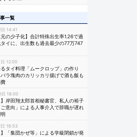
記事一覧
日 14:41
元の少子化】合計特殊出生率1.26で過
タイに、出生数も過去最少の77万747
日 12:00
来るタイ料理「ムークロップ」の作り
豚バラ塊肉のカリッカリ揚げで酒も飯も
消費
日 18:00
報】岸田翔太郎首相秘書官、私人の裕子
「ご意向」による人事介入で辞職が遅れ
判明
日 18:53
報】「集団かぜ等」による学級閉鎖が発