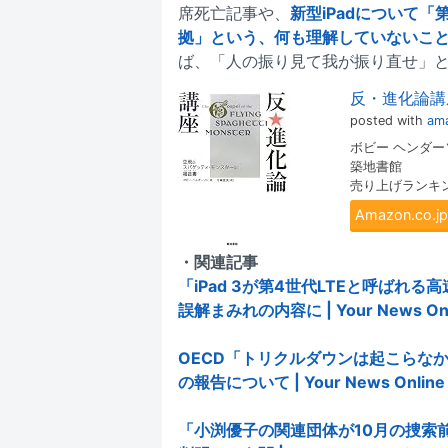
席死亡記事や、
新型iPadについて
拠」という、何も理解していないこ
ば、「人の振り見て我が振り直せ」
反・進化論講
posted with
ama
ボビー ヘンダー
築地書館
売り上げランキング:
Amazon.co
・関連記事
「iPad 3が第4世代LTEと呼ば
誤解まみれの内容に | Your News Onl
OECD「トリクルダウンは起こらな
の報告について | Your News Online
「小渕優子の関連団体が10月の捜索