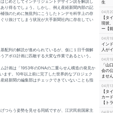
をはじめとしてインテリジェントデザイン説を解説し
生
はあり得るでしょう。しかし、例え産経新聞内部の記
04月20
の補強のために無批判にこうしたトンデモ科学上の存
【タ
くぐり抜けてしまう状況が大手新聞社内に存在してい
現状
。
ー【
04月19
インド
人が
塩基配列の解読が進められているが、仮に１日千個解
いうアポロ計画に匹敵する大変な作業であるという。
04月19
「山
ム計画は「1953年のDNAの二重らせん構造の発見か
会の
ています。10年以上前に完了した世界的なプロジェク
ませ
も産経新聞の編集部はチェックできていないことも指
04月13
【タイ
カー
【ト
あげつらう姿勢を見せる同紙ですが、江沢民前国家主
04月10