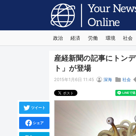
政治
経済
労働
環境
社会
産経新聞の記事にトン
ト」が登場
2015年1月6日 11:45
深海
社会
ツイート
シェア