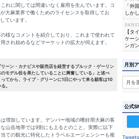
、これに関しては間違いなく雇用を生んでいます。コ
「外
人々が大麻業界で働くためのライセンスを取得してお
しか
売しています。
04月07
【タ
下の様なコメントを紹介しており、これまで使われて
ケー
活用され始めるなどマーケットの拡大が伺えます。
ンガ
月別
グリーン・カナビスや販売店を経営するブルック・ゲーリン
体のモデル役を果たしていることに興奮している」と述べ
まってから、ライブ・グリーンに1日にやって来る顧客は10
いる。
公式S
客は増加しています。デンバー地域の嗜好用大麻の客
な山岳地帯では9割にも上るとのこと。実際に以下
目当ての観光に特化したトラベルエージェンシーも複
Tweets