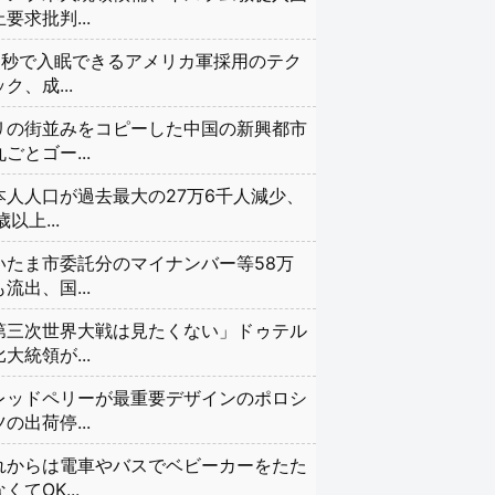
要求批判...
20秒で入眠できるアメリカ軍採用のテク
ク、成...
リの街並みをコピーした中国の新興都市
ごとゴー...
本人人口が過去最大の27万6千人減少、
歳以上...
いたま市委託分のマイナンバー等58万
流出、国...
第三次世界大戦は見たくない」ドゥテル
大統領が...
レッドペリーが最重要デザインのポロシ
の出荷停...
れからは電車やバスでベビーカーをたた
くてOK...