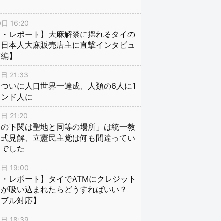
日 16:20
イ・レポート】大麻解禁に揺れるタイの
、日本人大麻販売店主に直撃インタビュ
前編】
日 21:33
ついに人口世界一達成、人類の6人に1
インド人に
日 21:20
口の下関は聖地と同等の場所」は統一教
公式見解、立憲民主党は何も間違ってい
んでした
日 19:00
・レポート】タイでATMにクレジット
ドが吸い込まれたらどうすればいい？
ラブル対応】
日 18:39