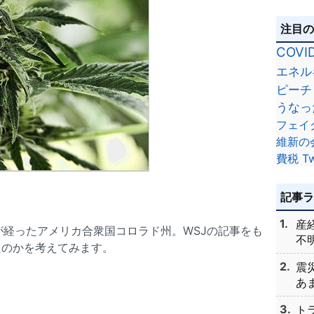
注目
COVI
エネル
ピーチ
うなっ
フェイ
維新の
費税
Tw
記事
産
年が経ったアメリカ合衆国コロラド州。WSJの記事をも
不明
たのかを考えてみます。
震
あま
ト