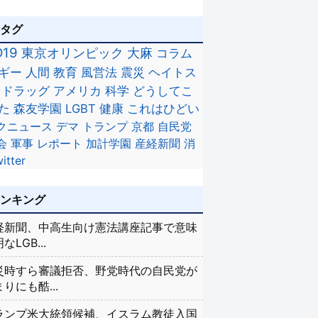
のタグ
D19
東京オリンピック
大麻
コラム
ギー
人間
教育
風営法
震災
ヘイトス
ドラッグ
アメリカ
科学
どうしてこ
た
森友学園
LGBT
健康
これはひどい
クニュース
デマ
トランプ
京都
自民党
会
軍事
レポート
加計学園
産経新聞
消
itter
ランキング
経新聞、中高生向け憲法講座記事で意味
なLGB...
災時すら審議拒否、野党時代の自民党が
りにも酷...
ランプ米大統領候補、イスラム教徒入国