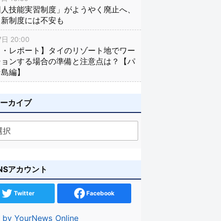
国人技能実習制度」がようやく廃止へ、
し新制度には不安も
日 20:00
イ・レポート】タイのリゾート地でワー
ションする場合の準備と注意点は？【パ
ン島編】
アーカイブ
NSアカウント
Twitter
Facebook
 by YourNews_Online