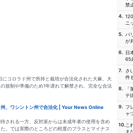
禁止
1
ニッ
パ
が丸
日
65
さ
件も
月5日にコロラド州で所持と栽培が合法化された大麻。大
の規制や準備のため1年遅れて解禁され、完全な合法
「
テ比
フ
シントン州で合法化 | Your News Online
ャツ
期待される一方、反対派からは未成年者の使用を含め
こ
した。では実際のところどの程度のプラスとマイナス
まな