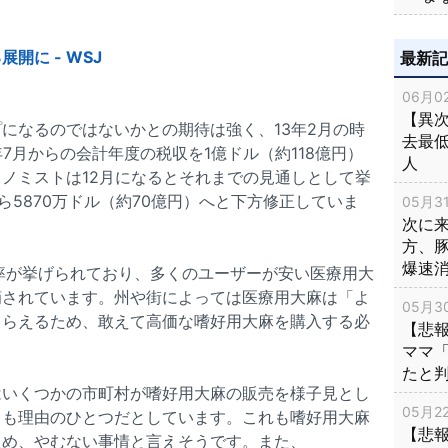
開に - WSJ
最新
06月02
【異次
になるのではないかとの期待は強く、13年2月の時
去最低
7月からの会計年度の税収を1億ドル（約118億円）
人
ノミストは12月になるとそれまでの見通しとして挙
から5870万ドル（約70億円）へと下方修正していま
05月31
次に
方、
爆速
率が挙げられており、多くのユーザーが安い医療用大
摘されています。州や街によっては医療用大麻は「よ
05月30
もらえるため、敢えて高価な嗜好用大麻を購入する必
【悲
ママ
たと
はいくつかの市町村が嗜好用大麻の販売を様子見とし
05月22
とも理由のひとつだとしています。これも嗜好用大麻
【悲
ため、やむない事情と言えそうです。また、