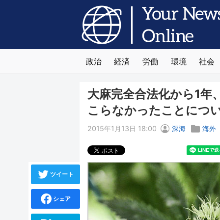
政治
経済
労働
環境
社会
大麻完全合法化から1年
こらなかったことにつ
2015年1月13日 18:00
深海
海外
ツイート
シェア