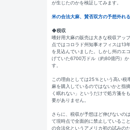
が生じたのかを検証してみます。
米の合法大麻、賛否双方の予想外れる展
◆税収
嗜好用大麻の販売は大きな税収アップ
点ではコロラド州知事オフィスは13年
を見込んでいました。しかし州のエコ
げていた6700万ドル（約80億円）
す。
この理由としては25％という高い税
麻を購入しているのではないかと指
く眠れない」というだけで処方箋を
要がありません。
さらに、税収が予想ほど伸びないの
て現時点で全面的に禁止しているこ
の合法化というアメリカ初の試みの