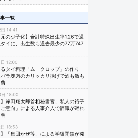
記事一覧
日 14:41
元の少子化】合計特殊出生率1.26で過
タイに、出生数も過去最少の77万747
日 12:00
来るタイ料理「ムークロップ」の作り
豚バラ塊肉のカリッカリ揚げで酒も飯も
消費
日 18:00
報】岸田翔太郎首相秘書官、私人の裕子
「ご意向」による人事介入で辞職が遅れ
判明
日 18:53
報】「集団かぜ等」による学級閉鎖が発