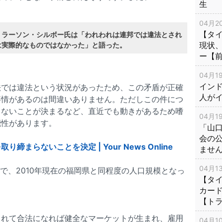
生
04月20
【タ
、ラーソン・シルボー氏は「われわれは連邦では違法とされ
現状
は実際的なものではなかった」と語った。
ー【
04月19
インド
法では違法という状況があったため、この矛盾が正確
人が
事情があるのは間違いありません。ただしこの件につ
らないことが決まるなど、直近でも動きがあるため嗜
04月19
能性があります。
「山
会の
まらないことを決定 | Your News Online
ませ
04月13
で、2010年現在の福岡県と同程度の人口規模となっ
【タイ
カー
【ト
されて合法になれば健全なマーケットが生まれ、雇用
04月10