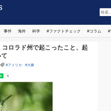
検
索:
事件
海外
科学
ファクトチェック
コラム
、コロラド州で起こったこと、起
いて
アメリカ
大麻