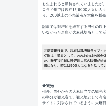
も生まれると期待されていましたが
ロラド州では現在1万6000人近い
り、200以上の小売業者が大麻を販
記事では栽培所を経営する男性の以
いなかった倉庫が大麻栽培所として
元商業銀行員で、現在は栽培所ライブ・
グ氏は「業界として、われわれは米国全
た。昨年1月1日に嗜好用大麻の販売が始
倍になり、時には500人になると話して
◆観光
州外、国外からの大麻目当ての観光
の半分が観光客で、観光地として有名
サイトに列挙されているように大麻