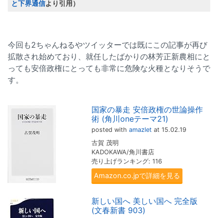
と下界通信
より引用）
今回も2ちゃんねるやツイッターでは既にこの記事が再び
拡散され始めており、就任したばかりの林芳正新農相にと
っても安倍政権にとっても非常に危険な火種となりそうで
す。
国家の暴走 安倍政権の世論操作
術 (角川oneテーマ21)
posted with
amazlet
at 15.02.19
古賀 茂明
KADOKAWA/角川書店
売り上げランキング: 116
Amazon.co.jpで詳細を見る
新しい国へ 美しい国へ 完全版
(文春新書 903)