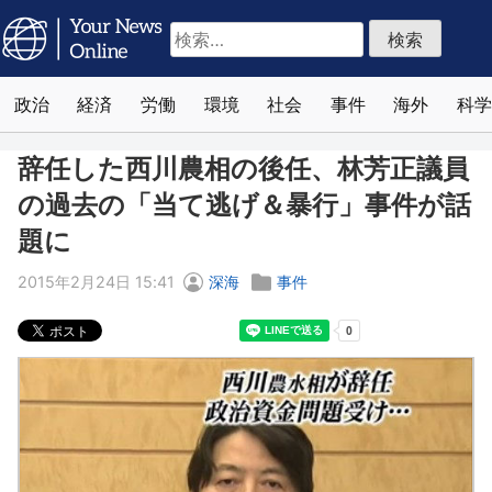
検
索:
政治
経済
労働
環境
社会
事件
海外
科学
辞任した西川農相の後任、林芳正議員
の過去の「当て逃げ＆暴行」事件が話
題に
2015年2月24日 15:41
深海
事件