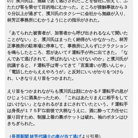
の）濱川氏は、無線であて逃げされたことを会社に伝えて、ふ
たたび客を乗せて目的地にむかった。ところが接触事故から３
０分以上が過ぎて、濱川氏のタクシーに会社から無線が入り、
林芳正事務所にむかうようにとの指示がされた。
「あてられた被害者が、加害者から呼び出されるなんて聞いた
ことがない」と、濱川氏はまったく納得がいかなかった。林芳
正事務所の駐車場に停車して、事務所に入らずにクラクション
を鳴らしたところ、窓があいてＦ運転手が外に出てきた。「な
んであて逃げされて、呼ばれないといけないのか」と濱川氏が
抗議すると、Ｆ運転手は寄ってきて「言葉遣いが悪いんじゃ」
「電話したからええやろうが」と反対にいいがかりをつけら
れ、いきなりえり首をつかまれた。
えり首をつかまれながらも濱川氏は顔にかかるＦ運転手の息が
ひじょうに酒臭かったため、「これはあたりまえに相手をして
はいけない」となされるがままにされていたという。Ｆ運転手
は身長が１７５㌢㍍前後で大柄なうえに、酒に酔って力任せに
振り回すため、制服上着の裏ポケットは破れ、袖のボタンはひ
きちぎられた。
（
長周新聞 林芳代議士の車が当て逃げ
より引用）