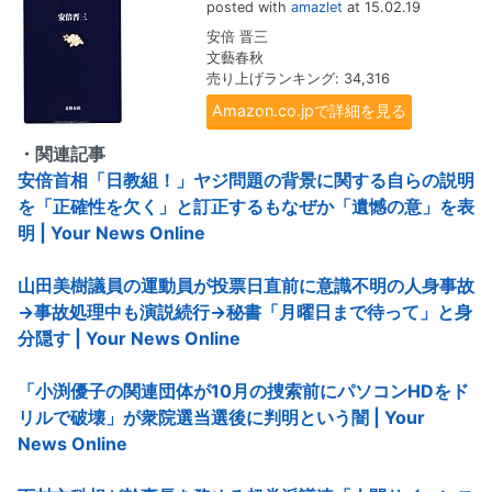
posted with
amazlet
at 15.02.19
安倍 晋三
文藝春秋
売り上げランキング: 34,316
Amazon.co.jpで詳細を見る
・関連記事
安倍首相「日教組！」ヤジ問題の背景に関する自らの説明
を「正確性を欠く」と訂正するもなぜか「遺憾の意」を表
明 | Your News Online
山田美樹議員の運動員が投票日直前に意識不明の人身事故
→事故処理中も演説続行→秘書「月曜日まで待って」と身
分隠す | Your News Online
「小渕優子の関連団体が10月の捜索前にパソコンHDをド
リルで破壊」が衆院選当選後に判明という闇 | Your
News Online