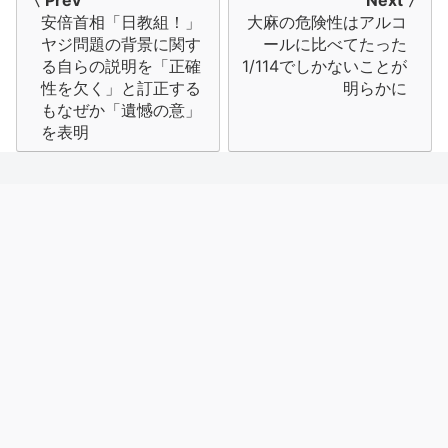
安倍首相「日教組！」
大麻の危険性はアルコ
稿
ヤジ問題の背景に関す
ールに比べてたった
ナ
る自らの説明を「正確
1/114でしかないことが
性を欠く」と訂正する
明らかに
ビ
もなぜか「遺憾の意」
を表明
ゲ
ー
シ
ョ
ン