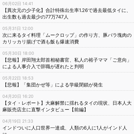
06月02日 14:41
【異次元の少子化】合計特殊出生率1.26で過去最低タイに、
出生数も過去最少の77万747人
05月31日 12:00
次に来るタイ料理「ムークロップ」の作り方、豚バラ塊肉の
カリッカリ揚げで酒も飯も爆速消費
05月30日 18:00
【悲報】岸田翔太郎首相秘書官、私人の裕子ママ「ご意向」
による人事介入で辞職が遅れたと判明
05月22日 18:53
【悲報】「集団かぜ等」による学級閉鎖が発生
04月20日 16:20
【タイ・レポート】大麻解禁に揺れるタイの現状、日本人大
麻販売店主に直撃インタビュー【前編】
04月19日 21:33
インドついに人口世界一達成、人類の6人に1人がインド人