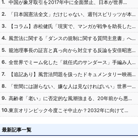
中国が象牙取引を2017年中に全面禁止、日本が世界...
「日本国憲法全文」だけじゃない、週刊スピリッツが本...
【コラム】赤松健氏「現実で、マンガが戦争を助長した...
風営法に関する「ダンスの規制に関する質問主意書」へ...
籠池理事長の証言と真っ向から対立する反論を安倍昭恵...
全世界でミーム化した「就任式のサンダース」手編み人...
【追記あり】風営法問題を扱ったドキュメンタリー映画...
「世間には謝らない、嫌な人は見なければいい」世界一...
高齢者「老い」に否定的な風潮強まる、20年前から悪...
東京オリンピック今度こそ中止か？2032年に向けて...
最新記事一覧