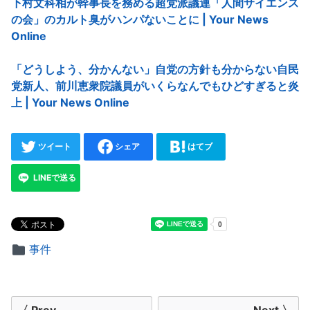
下村文科相が幹事長を務める超党派議連「人間サイエンス
の会」のカルト臭がハンパないことに | Your News
Online
「どうしよう、分かんない」自党の方針も分からない自民
党新人、前川恵衆院議員がいくらなんでもひどすぎると炎
上 | Your News Online
ツイート
シェア
はてブ
LINEで送る
事件
投
〈 Prev
Next 〉