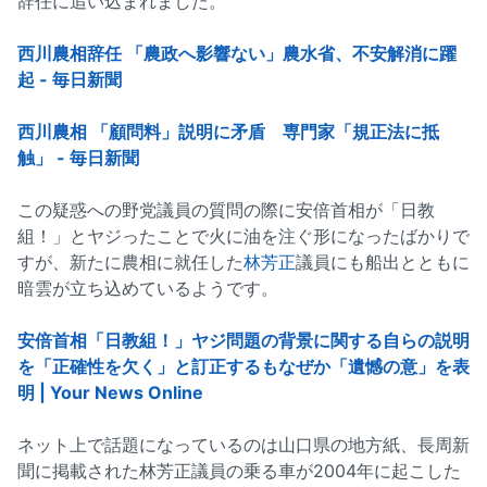
辞任に追い込まれました。
西川農相辞任 「農政へ影響ない」農水省、不安解消に躍
起 - 毎日新聞
西川農相 「顧問料」説明に矛盾 専門家「規正法に抵
触」 - 毎日新聞
この疑惑への野党議員の質問の際に安倍首相が「日教
組！」とヤジったことで火に油を注ぐ形になったばかりで
すが、新たに農相に就任した
林芳正
議員にも船出とともに
暗雲が立ち込めているようです。
安倍首相「日教組！」ヤジ問題の背景に関する自らの説明
を「正確性を欠く」と訂正するもなぜか「遺憾の意」を表
明 | Your News Online
ネット上で話題になっているのは山口県の地方紙、長周新
聞に掲載された林芳正議員の乗る車が2004年に起こした