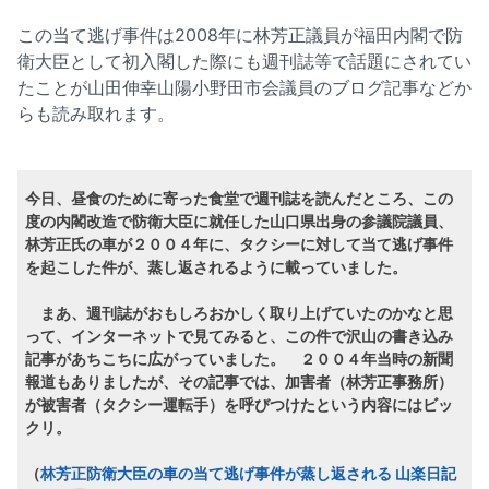
この当て逃げ事件は2008年に林芳正議員が福田内閣で防
衛大臣として初入閣した際にも週刊誌等で話題にされてい
たことが山田伸幸山陽小野田市会議員のブログ記事などか
らも読み取れます。
今日、昼食のために寄った食堂で週刊誌を読んだところ、この
度の内閣改造で防衛大臣に就任した山口県出身の参議院議員、
林芳正氏の車が２００４年に、タクシーに対して当て逃げ事件
を起こした件が、蒸し返されるように載っていました。
まあ、週刊誌がおもしろおかしく取り上げていたのかなと思
って、インターネットで見てみると、この件で沢山の書き込み
記事があちこちに広がっていました。 ２００４年当時の新聞
報道もありましたが、その記事では、加害者（林芳正事務所）
が被害者（タクシー運転手）を呼びつけたという内容にはビッ
クリ。
（
林芳正防衛大臣の車の当て逃げ事件が蒸し返される 山楽日記