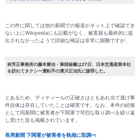
この件に関しては他の新聞での報道がネット上で確認でき
ない上にWikipediaにも記載がなく、被害届も最終的に提
出されなかったようで詳細な検証は非常に困難ですが、
林芳正事務所の藤本勝治・筆頭秘書は27日、日本交通産業本社
を訪れてタクシー運転手の濱川正治氏に謝罪した。
とあるため、ディティールの正確さはともあれ当て逃げ事
件自体は存在していたことは確実です。なお、本件の続報
として同新聞に被害者が下関署で苛烈な取り調べを繰り返
し受けた旨も掲載されています。
長周新聞 下関署が被害者を執拗に取調べ