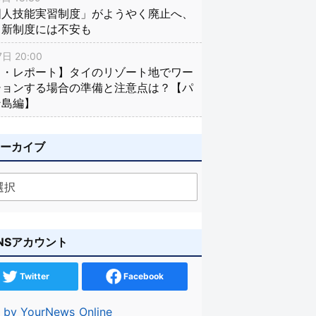
国人技能実習制度」がようやく廃止へ、
し新制度には不安も
日 20:00
イ・レポート】タイのリゾート地でワー
ションする場合の準備と注意点は？【パ
ン島編】
アーカイブ
NSアカウント
Twitter
Facebook
 by YourNews_Online