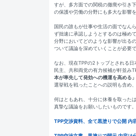
すが、多方面での関税の撤廃や引き
の保護や労働の分野にも多大な影響
国民の誰もが仕事や生活の面でなんら
ず拙速に承認しようとするのは極め
分野においてどのような影響が出る
ついて議論を深めていくことが必要
なお、現在TPPの2トップとされる
民主、共和両党の有力候補が軒並みT
本が率先して発効への機運を高める
選挙戦を戦ったことへの説明も含め
何はともあれ、十分に休養を取った
真摯な議論をお願いしたいものです
TPP交渉資料、全て黒塗りで公開 内
TPP交渉文書、黒塗りで開示 内容は分か