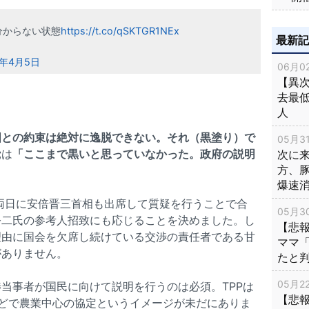
分からない状態
https://t.co/qSKTGR1NEx
最新
6年4月5日
06月02
【異次
去最低
人
国との約束は絶対に逸脱できない。それ（黒塗り）で
05月31
党は
「ここまで黒いと思っていなかった。政府の説明
次に
方、
。
爆速
の両日に安倍晋三首相も出席して質疑を行うことで合
05月30
公二氏の参考人招致にも応じることを決めました。し
【悲
理由に国会を欠席し続けている交渉の責任者である甘
ママ
がありません。
たと
05月22
当事者が国民に向けて説明を行うのは必須。TPPは
【悲
どで農業中心の協定というイメージが未だにありま