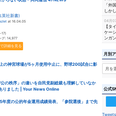
「外
しか
(集英社新書)
04月07
zlet
at 16.04.05
【タ
ケー
-17)
ンガ
 14,977
.jpで詳細を見る
月別
上の神宮球場が5ヶ月使用中止に、野球200試合に影
び公の秩序」の違いを自民党副総裁も理解していなか
公式S
 | Your News Online
15年度の公的年金運用成績発表、「参院選後」まで先
Tweets