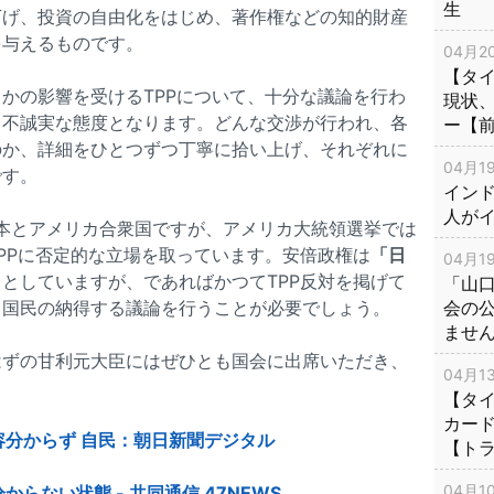
生
下げ、投資の自由化をはじめ、著作権などの知的財産
を与えるものです。
04月20
【タ
かの影響を受けるTPPについて、十分な議論を行わ
現状
て不誠実な態度となります。どんな交渉が行われ、各
ー【
のか、詳細をひとつずつ丁寧に拾い上げ、それぞれに
04月19
です。
インド
人が
日本とアメリカ合衆国ですが、アメリカ大統領選挙では
PPに否定的な立場を取っています。安倍政権は
「日
04月19
」
としていますが、であればかつてTPP反対を掲げて
「山
、国民の納得する議論を行うことが必要でしょう。
会の
ませ
はずの甘利元大臣にはぜひとも国会に出席いただき、
04月13
。
【タイ
カー
容分からず 自民：朝日新聞デジタル
【ト
04月10
らない状態 - 共同通信 47NEWS