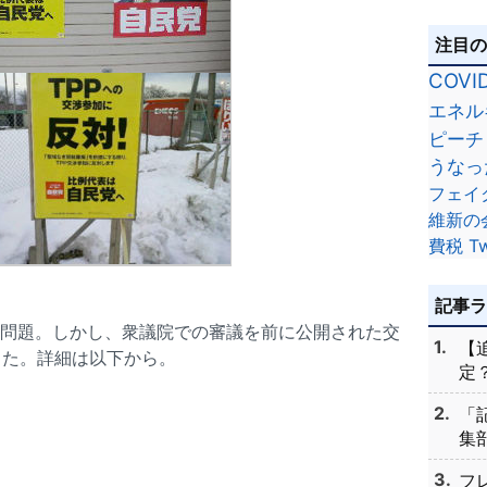
注目
COVI
エネル
ピーチ
うなっ
フェイ
維新の
費税
Tw
記事
P問題。しかし、衆議院での審議を前に公開された交
【
した。詳細は以下から。
定？
「
集部
フ