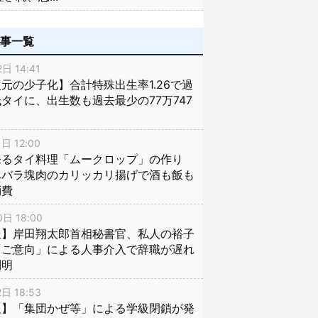
記事一覧
日 14:41
元の少子化】合計特殊出生率1.26で過
タイに、出生数も過去最少の77万747
日 12:00
来るタイ料理「ムークロップ」の作り
豚バラ塊肉のカリッカリ揚げで酒も飯も
消費
日 18:00
報】岸田翔太郎首相秘書官、私人の裕子
「ご意向」による人事介入で辞職が遅れ
判明
日 18:53
報】「集団かぜ等」による学級閉鎖が発