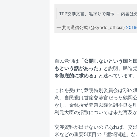
TPP交渉文書、黒塗りで開示 － 内容は
— 共同通信公式 (@kyodo_official)
201
自民党側は
「公開しないという国と
もという話があった」
と説明。民進
を徹底的に求める」
と述べています
これを受けて衆院特別委員会は7,8
意。自民党は首席交渉官だった鶴岡
かし、金銭授受問題以降体調不良を
利元大臣の招致については未だ言及
交渉資料が出せないのであれば、交渉
米などの重要5項目の「聖域問題」な