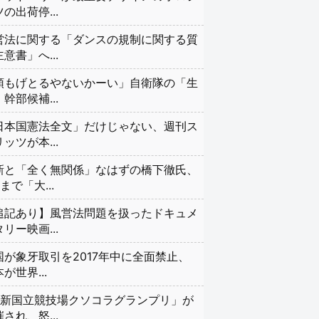
の出荷停...
営法に関する「ダンスの規制に関する質
意書」へ...
頭もげとるやないかーい」自衛隊の「生
幹部候補...
日本国憲法全文」だけじゃない、週刊ス
ッツが本...
新と「全く無関係」なはずの橋下徹氏、
まで「大...
追記あり】風営法問題を扱ったドキュメ
リー映画...
国が象牙取引を2017年中に全面禁止、
が世界...
#新国立競技場クソコラグランプリ」が
され、怒...