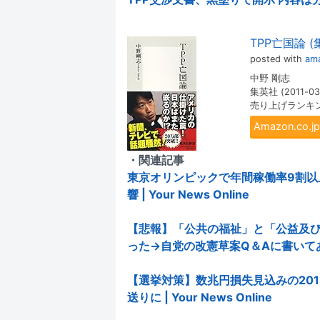
TPP亡国論 
posted with
ama
中野 剛志
集英社 (2011-03
売り上げランキング:
Amazon.co
・関連記事
東京オリンピックで年間稼働率9割以
響 | Your News Online
【悲報】「公共の福祉」と「公益及
った→自党の改憲草案Q＆Aに書いてありました
【選挙対策】数兆円損失見込みの20
送りに | Your News Online