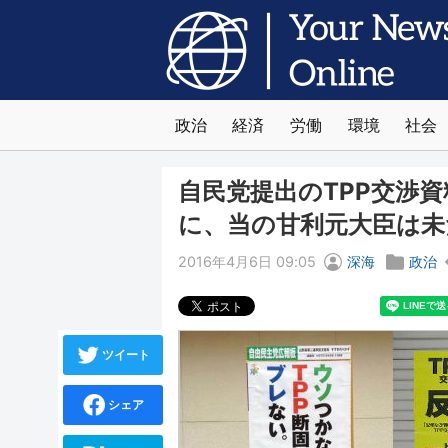
政治
経済
労働
環境
社会
自民党提出のTPP交渉
に、当の甘利元大臣は未
2016年4月6日 09:05
深海
政治
ツイート
シェア