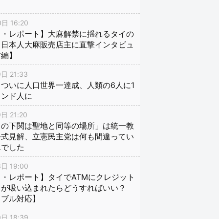
日 16:20
イ・レポート】大麻解禁に揺れるタイの
、日本人大麻販売店主に直撃インタビュ
前編】
日 21:33
ついに人口世界一達成、人類の6人に1
インド人に
日 21:20
口の下関は聖地と同等の場所」は統一教
公式見解、立憲民主党は何も間違ってい
んでした
日 19:00
・レポート】タイでATMにクレジット
ドが吸い込まれたらどうすればいい？
ラブル対応】
日 18:39