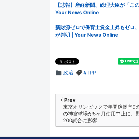
【悲報】産経新聞、総理大臣が「この
Your News Online
新財源ゼロで保育士賃金上昇もゼロ
が判明 | Your News Online
政治
TPP
投
〈 Prev
東京オリンピックで年間稼働率9
稿
の神宮球場が5ヶ月使用中止に、
ナ
200試合に影響
ビ