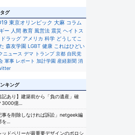
のタグ
D19
東京オリンピック
大麻
コラム
ギー
人間
教育
風営法
震災
ヘイトス
ドラッグ
アメリカ
科学
どうしてこ
た
森友学園
LGBT
健康
これはひどい
クニュース
デマ
トランプ
京都
自民党
会
軍事
レポート
加計学園
産経新聞
消
itter
ランキング
追記あり】建築前から「負の遺産」確
3000億...
記事を削除しなければ訴訟」netgeek編
を...
レッドペリーが最重要デザインのポロシ