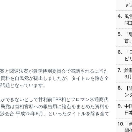
ャツ
風
問主
「
首」
「
ピリ
維
認案と関連法案が衆院特別委員会で審議されるに当た
3月
渉資料を自民党が提出しましたが、タイトルを除き全
が話題となっています。
【
ンタ
ができないとして甘利前TPP相とフロマン米通商代
中
自民党は首相官邸への報告用に論点をまとめた資料を
日本
渉会合 平成25年9月」といったタイトルを除き全て
「
開催