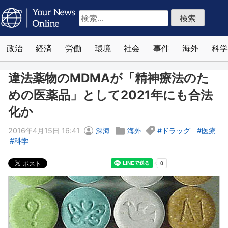
検
索:
政治
経済
労働
環境
社会
事件
海外
科学
違法薬物のMDMAが「精神療法のた
めの医薬品」として2021年にも合法
化か
2016年4月15日 16:41
深海
海外
ドラッグ
医療
科学