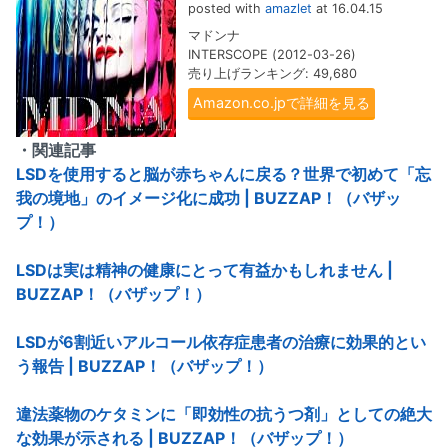
posted with
amazlet
at 16.04.15
マドンナ
INTERSCOPE (2012-03-26)
売り上げランキング: 49,680
Amazon.co.jpで詳細を見る
・関連記事
LSDを使用すると脳が赤ちゃんに戻る？世界で初めて「忘
我の境地」のイメージ化に成功 | BUZZAP！（バザッ
プ！）
LSDは実は精神の健康にとって有益かもしれません |
BUZZAP！（バザップ！）
LSDが6割近いアルコール依存症患者の治療に効果的とい
う報告 | BUZZAP！（バザップ！）
違法薬物のケタミンに「即効性の抗うつ剤」としての絶大
な効果が示される | BUZZAP！（バザップ！）