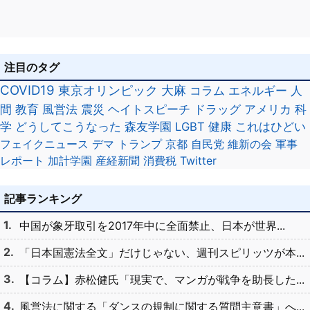
注目のタグ
COVID19
東京オリンピック
大麻
コラム
エネルギー
人
間
教育
風営法
震災
ヘイトスピーチ
ドラッグ
アメリカ
科
学
どうしてこうなった
森友学園
LGBT
健康
これはひどい
フェイクニュース
デマ
トランプ
京都
自民党
維新の会
軍事
レポート
加計学園
産経新聞
消費税
Twitter
記事ランキング
中国が象牙取引を2017年中に全面禁止、日本が世界...
「日本国憲法全文」だけじゃない、週刊スピリッツが本...
【コラム】赤松健氏「現実で、マンガが戦争を助長した...
風営法に関する「ダンスの規制に関する質問主意書」へ...