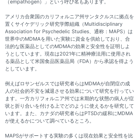
（empathogen）」という呼び名もあります。
アメリカ合衆国のカリフォルニア州サンタクルスに拠点を
置くサイケデリック研究学際組織（Multidisciplinary
Association for Psychedelic Studies、通称：MAPS）は
世界中のMDMAを用いた実験に資金を供給しており、合
法的な医薬品としてのMDMAの効果と安全性を証明しよ
うとしています。現在は2021年に精神療法用に使用され
る薬品として米国食品医薬品局（FDA）から承認を得よう
としています。
例えばロサンゼルスでは研究者らはMDMAが自閉症の成
人の社会的不安を減退させる効果について研究を行ってい
ます。一方カリフォルニア州では末期的な状態の病人が症
状と折り合いを付ける上でどのように使えるかを研究して
います。また、カナダの研究者らはPTSDの緩和にMDMA
が使えるかについて調べているところ。
MAPSがサポートする実験の多くは現在効果と安全性を比