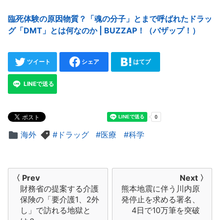
臨死体験の原因物質？「魂の分子」とまで呼ばれたドラッ
グ「DMT」とは何なのか | BUZZAP！（バザップ！）
ツイート
シェア
はてブ
LINEで送る
海外
ドラッグ
医療
科学
投
〈 Prev
Next 〉
財務省の提案する介護
熊本地震に伴う川内原
稿
保険の「要介護1、2外
発停止を求める署名、
ナ
し」で訪れる地獄と
4日で10万筆を突破