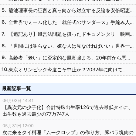
籠池理事長の証言と真っ向から対立する反論を安倍昭恵...
全世界でミーム化した「就任式のサンダース」手編み人...
【追記あり】風営法問題を扱ったドキュメンタリー映画...
「世間には謝らない、嫌な人は見なければいい」世界一...
高齢者「老い」に否定的な風潮強まる、20年前から悪...
東京オリンピック今度こそ中止か？2032年に向けて...
最新記事一覧
06月02日 14:41
【異次元の少子化】合計特殊出生率1.26で過去最低タイに、
出生数も過去最少の77万747人
05月31日 12:00
次に来るタイ料理「ムークロップ」の作り方、豚バラ塊肉の