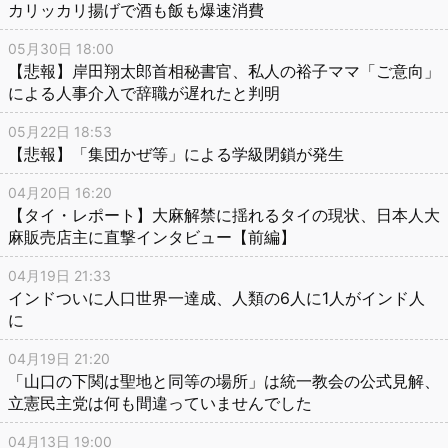
カリッカリ揚げで酒も飯も爆速消費
05月30日 18:00
【悲報】岸田翔太郎首相秘書官、私人の裕子ママ「ご意向」
による人事介入で辞職が遅れたと判明
05月22日 18:53
【悲報】「集団かぜ等」による学級閉鎖が発生
04月20日 16:20
【タイ・レポート】大麻解禁に揺れるタイの現状、日本人大
麻販売店主に直撃インタビュー【前編】
04月19日 21:33
インドついに人口世界一達成、人類の6人に1人がインド人
に
04月19日 21:20
「山口の下関は聖地と同等の場所」は統一教会の公式見解、
立憲民主党は何も間違っていませんでした
04月13日 19:00