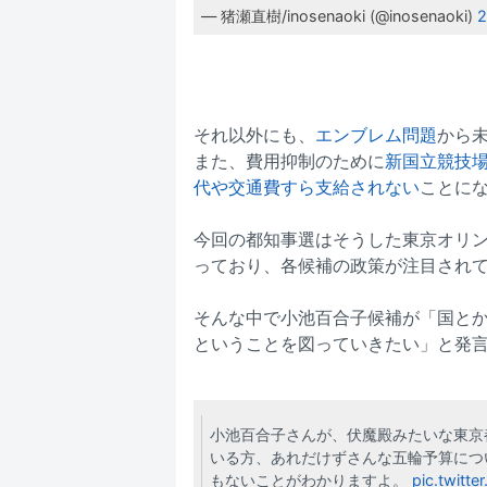
— 猪瀬直樹/inosenaoki (@inosenaoki)
それ以外にも、
エンブレム問題
から
また、費用抑制のために
新国立競技
代や交通費すら支給されない
ことに
今回の都知事選はそうした東京オリ
っており、各候補の政策が注目され
そんな中で小池百合子候補が「国と
ということを図っていきたい」と発
小池百合子さんが、伏魔殿みたいな東京
いる方、あれだけずさんな五輪予算につ
もないことがわかりますよ。
pic.twitt