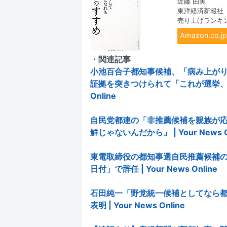
近藤 由美
東洋経済新報社
売り上げランキング:
Amazon.co
・関連記事
小池百合子都知事候補、「病み上が
証拠を突きつけられて「これが選挙、トラ
Online
自民党都連の「非推薦候補を親族が
鮮じゃないんだから」 | Your News O
東電取締役の都知事選自民推薦候補の
日付」で辞任 | Your News Online
石田純一「野党統一候補としてなら
表明 | Your News Online