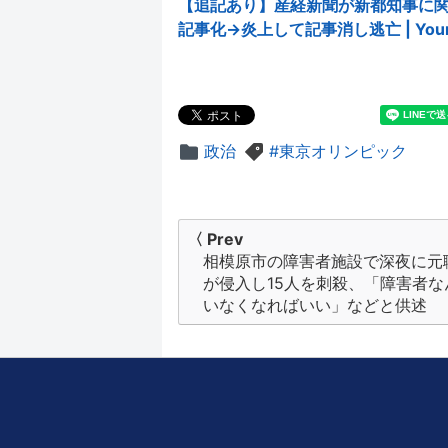
【追記あり】産経新聞が新都知事に
記事化→炎上して記事消し逃亡 | Your N
政治
東京オリンピック
投
〈 Prev
相模原市の障害者施設で深夜に元
稿
が侵入し15人を刺殺、「障害者な
ナ
いなくなればいい」などと供述
ビ
ゲ
ー