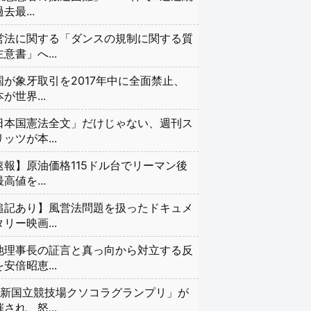
去最...
営法に関する「ダンスの規制に関する質
意書」へ...
国が象牙取引を2017年中に全面禁止、
が世界...
日本国憲法全文」だけじゃない、週刊ス
ッツが本...
速報】原油価格115ドル台でリーマン後
高値を...
追記あり】風営法問題を扱ったドキュメ
リー映画...
池理事長の証言と真っ向から対立する反
安倍昭恵...
#新国立競技場クソコラグランプリ」が
され、怒...