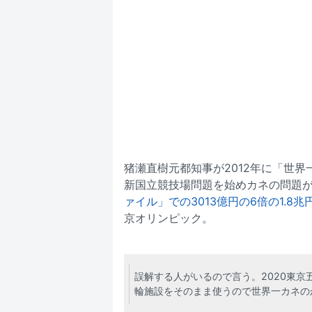
猪瀬直樹元都知事が2012年に「世
新国立競技場問題を始めカネの問題
ァイル」での3013億円の6倍の1.8
京オリンピック。
誤解する人がいるので言う。2020東京
輪施設をそのまま使うので世界一カネの