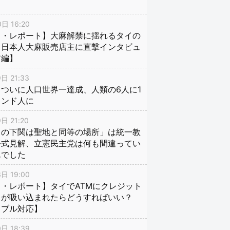
日 16:20
イ・レポート】大麻解禁に揺れるタイの
、日本人大麻販売店主に直撃インタビュ
前編】
日 21:33
ついに人口世界一達成、人類の6人に1
インド人に
日 21:20
口の下関は聖地と同等の場所」は統一教
公式見解、立憲民主党は何も間違ってい
んでした
日 19:00
・レポート】タイでATMにクレジット
ドが吸い込まれたらどうすればいい？
ラブル対応】
日 18:39