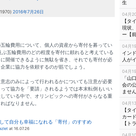
生
1970)
2016年7月26日
04月20
【タ
現状
ー【
の五輪費用について、個人の資産から寄付を募ってい
04月19
も及ぶ五輪費用のどの程度を寄付に頼れると考えている
インド
りに開催できるように無駄を省き、それでも寄付が必
人が
る企業に協力を依頼するのが筋でしょう。
04月19
「山
な意志のみによって行われるかについても注意が必要
会の
よって協力を「要請」されるようでは本末転倒もいい
ませ
大している中で、オリンピックへの寄付がさらなる重
ければなりません。
04月13
【タイ
カー
して自分も幸福になれる「寄付」のすすめ
【ト
zlet
at 16.07.26
04月10