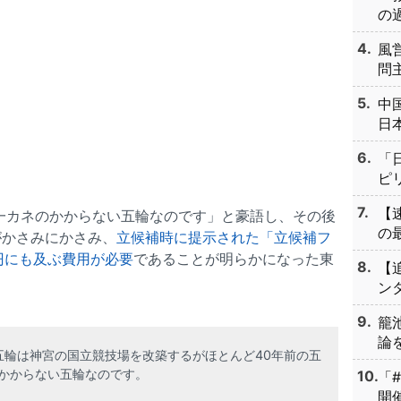
の過
風
問主
中
日本
「
ピリ
【
界一カネのかからない五輪なのです」と豪語し、その後
の最
がかさみにかさみ、
立候補時に提示された「立候補フ
兆円にも及ぶ費用が必要
であることが明らかになった東
【
ンタ
籠
論を
五輪は神宮の国立競技場を改築するがほとんど40年前の五
かからない五輪なのです。
「
開催