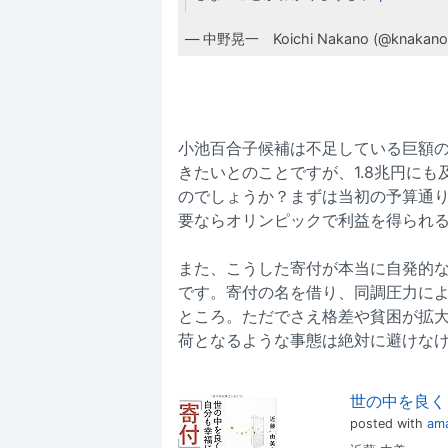
— 中野晃一 Koichi Nakano (@knakano
小池百合子候補は不足している巨額
きたいとのことですが、1.8兆円に
のでしょうか？まずは当初の予算通
要ならオリンピックで利益を得られ
また、こうした寄付が本当に自発的
です。寄付の名を借り、同調圧力に
ところ。ただでさえ格差や貧困が拡
荷となるような事態は絶対に避けな
世の中を良く
posted with
ama