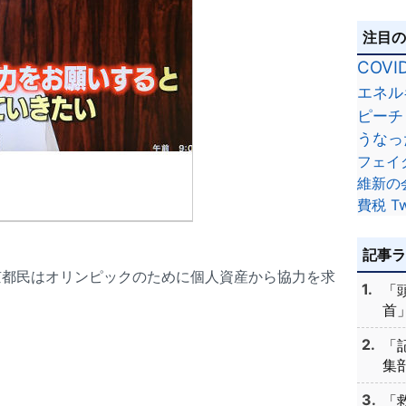
注目
COVI
エネル
ピーチ
うなっ
フェイ
維新の
費税
Tw
記事
京都民はオリンピックのために個人資産から協力を求
「
首」
「
集部
「