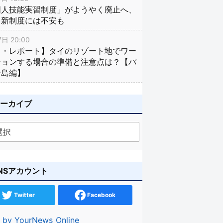
国人技能実習制度」がようやく廃止へ、
し新制度には不安も
日 20:00
イ・レポート】タイのリゾート地でワー
ションする場合の準備と注意点は？【パ
ン島編】
アーカイブ
NSアカウント
Twitter
Facebook
 by YourNews_Online