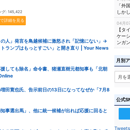
「外
しか
 145,422
.jpで詳細を見る
04月07
【タ
ケー
りの人」発言を鳥越候補に激怒され「記憶にない」→
ンガ
ンプはもっとすごい」と開き直り | Your News
月別
応援しても除名」命令書、猪瀬直樹元都知事も「北朝
nline
増田寛也氏、告示前日の13日になってなぜか「7月8
公式S
都知事選出馬」、他に統一候補が出れば応援に回ると
Tweets