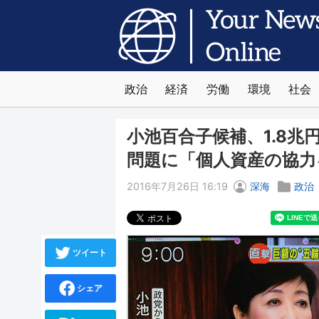
政治
経済
労働
環境
社会
小池百合子候補、1.8
問題に「個人資産の協力
2016年7月26日 16:19
深海
政治
ツイート
シェア