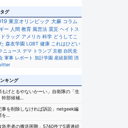
のタグ
D19
東京オリンピック
大麻
コラム
ギー
人間
教育
風営法
震災
ヘイトス
ドラッグ
アメリカ
科学
どうしてこ
た
森友学園
LGBT
健康
これはひどい
クニュース
デマ
トランプ
京都
自民党
会
軍事
レポート
加計学園
産経新聞
消
itter
ランキング
頭もげとるやないかーい」自衛隊の「生
幹部候補...
記事を削除しなければ訴訟」netgeek編
を...
救急患者の搬送困難」5740件で5週連続