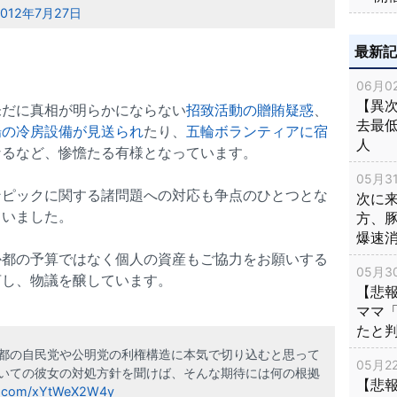
2012年7月27日
最新
06月02
【異次
未だに真相が明らかにならない
招致活動の贈賄疑惑
、
去最低
場の冷房設備が見送られ
たり、
五輪ボランティアに宿
人
なるなど、惨憺たる有様となっています。
05月31
ンピックに関する諸問題への対応も争点のひとつとな
次に
ていました。
方、
爆速
か都の予算ではなく個人の資産もご協力をお願いする
05月30
言し、物議を醸しています。
【悲
ママ
たと
都の自民党や公明党の利権構造に本気で切り込むと思って
05月22
いての彼女の対処方針を聞けば、そんな期待には何の根拠
【悲
er.com/xYtWeX2W4y