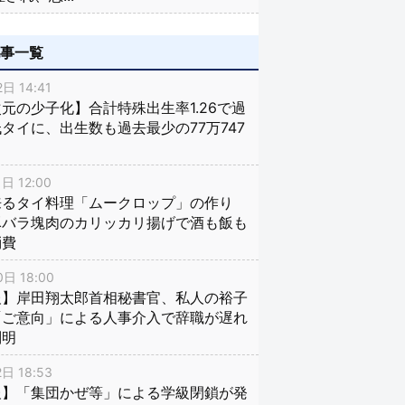
記事一覧
日 14:41
元の少子化】合計特殊出生率1.26で過
タイに、出生数も過去最少の77万747
日 12:00
来るタイ料理「ムークロップ」の作り
豚バラ塊肉のカリッカリ揚げで酒も飯も
消費
日 18:00
報】岸田翔太郎首相秘書官、私人の裕子
「ご意向」による人事介入で辞職が遅れ
判明
日 18:53
報】「集団かぜ等」による学級閉鎖が発