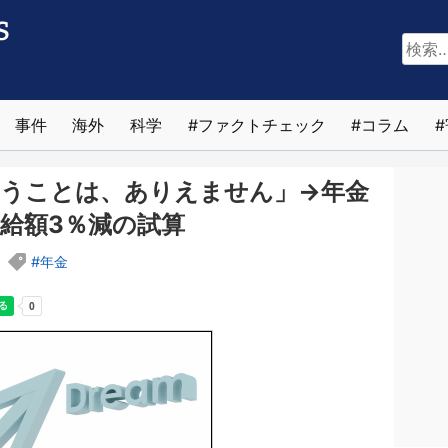
検
索:
事件
海外
科学
ファクトチェック
コラム
いうことは、ありえません」→年金
給額3％減の試算
治
年金