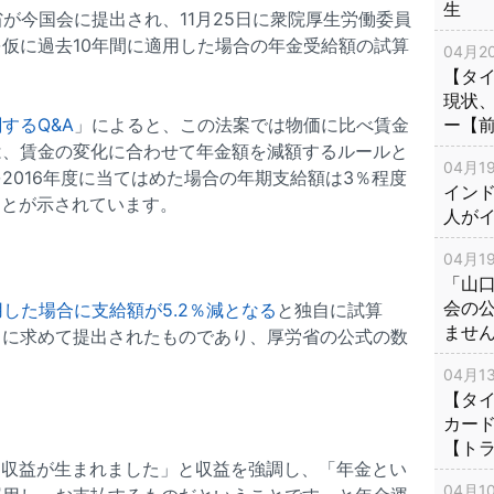
生
省が今国会に提出され、11月25日に衆院厚生労働委員
仮に過去10年間に適用した場合の年金受給額の試算
04月20
【タ
現状
するQ&A
」によると、この法案では物価に比べ賃金
ー【
は、賃金の変化に合わせて年金額を減額するルールと
04月19
2016年度に当てはめた場合の年期支給額は3％程度
インド
ことが示されています。
人が
04月19
「山
会の
用した場合に支給額が5.2％減となる
と独自に試算
ませ
うに求めて提出されたものであり、厚労省の公式の数
04月13
【タイ
。
カー
【ト
運用収益が生まれました」と収益を強調し、「年金とい
04月10