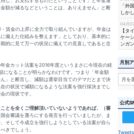
運用し、お支払するものだということです」と年金運
「外
年金額が減るなどということは、ありえません」と断
しか
04月07
却・賃金の上昇に全力で取り組んでいますが、年金は
【タ
況に備えた仕組みを整えます」としており、基本的に
ケー
長期的に見て万一の状況に備えての見直しであると念
ンガ
月別
年金カット法案を2016年度というまさに今現在の経
額になることが明らかなわけです。つまり「年金額
せん」と断言し、減額は選挙目当てのデマだとまで決
現在の状況で減額になるような法案を強行採決までし
国会の現状です。
公式S
たことを全くご理解頂いていないようであれば、（審
と国会審議を蔑ろにする発言を行っていましたが、ま
か、そして今成立を強行しようとしている法案が自ら
るべきでしょう。
Tweets