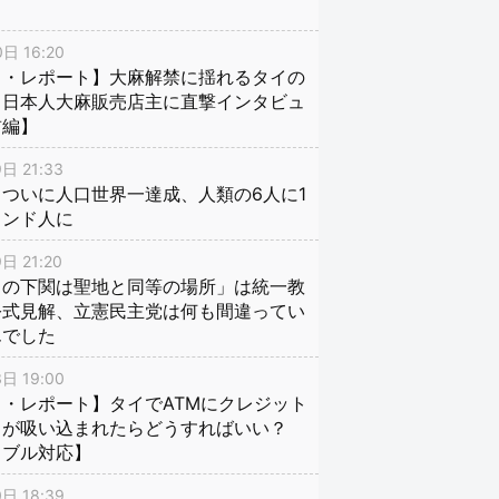
日 16:20
イ・レポート】大麻解禁に揺れるタイの
、日本人大麻販売店主に直撃インタビュ
前編】
日 21:33
ついに人口世界一達成、人類の6人に1
インド人に
日 21:20
口の下関は聖地と同等の場所」は統一教
公式見解、立憲民主党は何も間違ってい
んでした
日 19:00
・レポート】タイでATMにクレジット
ドが吸い込まれたらどうすればいい？
ラブル対応】
日 18:39