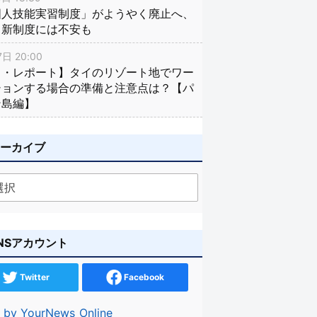
国人技能実習制度」がようやく廃止へ、
し新制度には不安も
日 20:00
イ・レポート】タイのリゾート地でワー
ションする場合の準備と注意点は？【パ
ン島編】
アーカイブ
NSアカウント
Twitter
Facebook
 by YourNews_Online