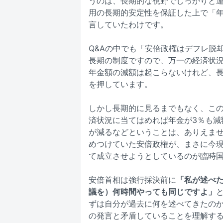
うのは、長期的な視野でしっかりと
用の長期的安定性を保証した上で「
言していたわけです。
Q&Aの中でも「安倍政権はデフレ脱
長期の制度ですので、万一の経済状
年金額の減額は起こらないけれど、
を押しています。
しかし長期的に見るまでもなく、この
済状況に当てはめれば年金が3％も減
が減るなどということは、ありえま
めつけていた安倍政権が、まさに今
て成立させようとしているのが臨時
安倍首相は強行採決前に
「私が述べ
議を）何時間やっても同じですよ」
ずは自分が過去に何を述べてきたの
の発言と矛盾していることを理解す