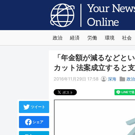
政治
経済
労働
環境
社会
「年金額が減るなどと
カット法案成立すると支
2016年11月29日 17:58
深海
政
ツイート
シェア