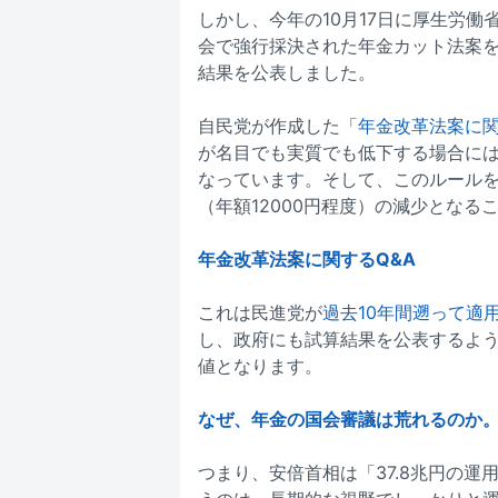
しかし、今年の10月17日に厚生労働
会で強行採決された年金カット法案を
結果を公表しました。
自民党が作成した「
年金改革法案に関
が名目でも実質でも低下する場合に
なっています。そして、このルールを
（年額12000円程度）の減少となる
年金改革法案に関するQ&A
これは民進党が
過去10年間遡って適
し、政府にも試算結果を公表するよ
値となります。
なぜ、年金の国会審議は荒れるのか
つまり、安倍首相は「37.8兆円の