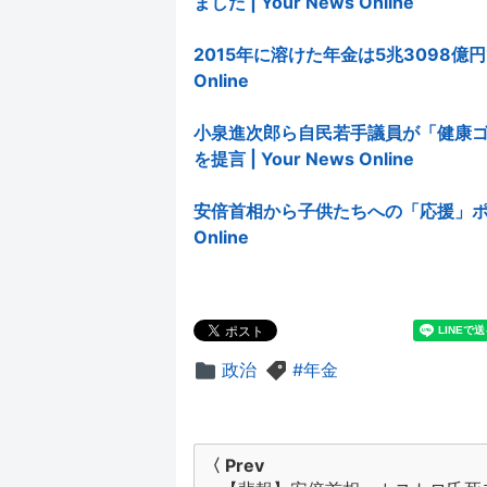
ました | Your News Online
2015年に溶けた年金は5兆3098億円で
Online
小泉進次郎ら自民若手議員が「健康
を提言 | Your News Online
安倍首相から子供たちへの「応援」ポエム
Online
政治
年金
投
〈 Prev