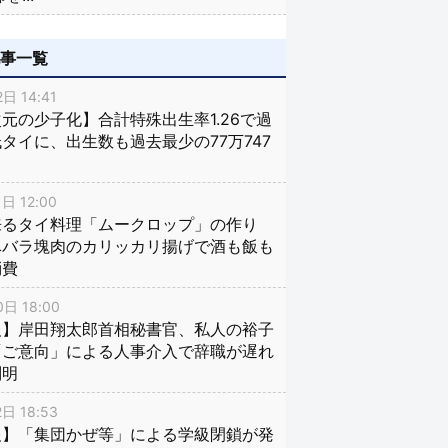
記事一覧
日 14:41
元の少子化】合計特殊出生率1.26で過
タイに、出生数も過去最少の77万747
日 12:00
来るタイ料理「ムークロップ」の作り
豚バラ塊肉のカリッカリ揚げで酒も飯も
消費
日 18:00
報】岸田翔太郎首相秘書官、私人の裕子
「ご意向」による人事介入で辞職が遅れ
判明
日 18:53
報】「集団かぜ等」による学級閉鎖が発