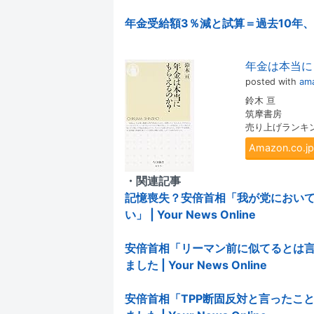
年金受給額3％減と試算＝過去10年
年金は本当に
posted with
ama
鈴木 亘
筑摩書房
売り上げランキング:
Amazon.co
・関連記事
記憶喪失？安倍首相「我が党におい
い」 | Your News Online
安倍首相「リーマン前に似てるとは
ました | Your News Online
安倍首相「TPP断固反対と言ったこ