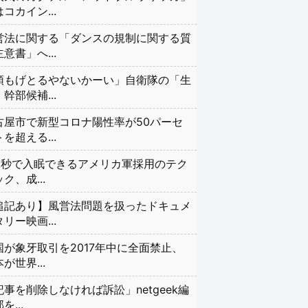
コカイン...
営法に関する「ダンスの規制に関する質
意書」へ...
頭もげとるやないかーい」自衛隊の「生
幹部候補...
古屋市で新型コロナ陽性率が50パーセ
を超える...
20秒で入眠できるアメリカ軍採用のテク
ク、成...
追記あり】風営法問題を扱ったドキュメ
リー映画...
国が象牙取引を2017年中に全面禁止、
が世界...
記事を削除しなければ訴訟」netgeek編
を...