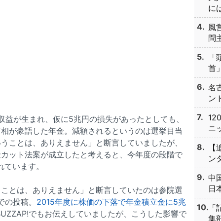
には
風
問主
「
首」
名
ント
1
用収益が生まれ、仮に5兆円の損失があったとしても、
ニッ
首相が豪語した年金。減額されるというのは選挙目当
いうことは、ありえません」と断言していましたが、
【
金カット法案が成立したと考えると、今年度の段階で
ンタ
れています。
中
日本
うことは、ありえません」と断言していたのは参院選
kでの投稿。
2015年度に株価の下落で年金積立金に5兆
「
BUZZAP!でもお伝えしていましたが、こうした影響で
集部