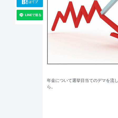
はてブ
LINEで送る
年金について選挙目当てのデマを流
ら。