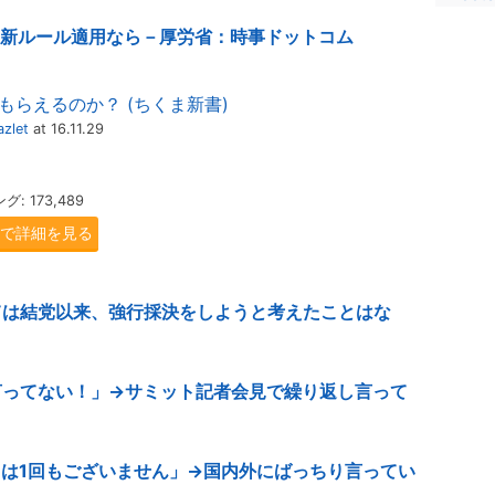
、新ルール適用なら－厚労省：時事ドットコム
もらえるのか？ (ちくま新書)
zlet
at 16.11.29
 173,489
.jpで詳細を見る
ては結党以来、強行採決をしようと考えたことはな
言ってない！」→サミット記者会見で繰り返し言って
とは1回もございません」→国内外にばっちり言ってい