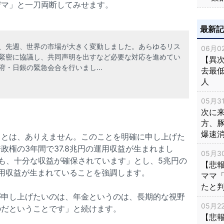
デマ」と一刀両断してみせます。
最新
、先週、世界の市場が大きく変動しました。あらゆるリス
06月02
緊密に協議し、共同声明を出すなど必要な対応を進めてい
【異次
・日銀の緊急会合を行いまし...
去最低
人
05月31
次に
方、
爆速
ことは、ありえません。このことを明確に申し上げた
政権の3年間で37.8兆円の運用収益が生まれまし
05月30
も、十分な収益が確保されています」とし、5兆円の
【悲
運用収益が生まれていることを強調します。
ママ
たと
が申し上げたいのは、年金というのは、長期的な視野
05月22
のだということです」と続けます。
【悲