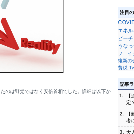
注目
COVI
エネル
ピーチ
うなっ
フェイ
維新の
費税
Tw
記事
したのは野党ではなく安倍首相でした。詳細は以下か
【
定？
【
者に
大