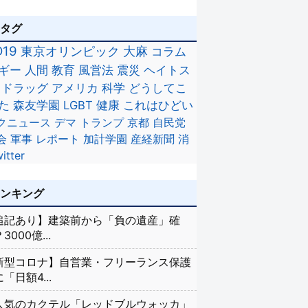
のタグ
D19
東京オリンピック
大麻
コラム
ギー
人間
教育
風営法
震災
ヘイトス
ドラッグ
アメリカ
科学
どうしてこ
た
森友学園
LGBT
健康
これはひどい
クニュース
デマ
トランプ
京都
自民党
会
軍事
レポート
加計学園
産経新聞
消
itter
ランキング
追記あり】建築前から「負の遺産」確
3000億...
新型コロナ】自営業・フリーランス保護
「日額4...
人気のカクテル「レッドブルウォッカ」