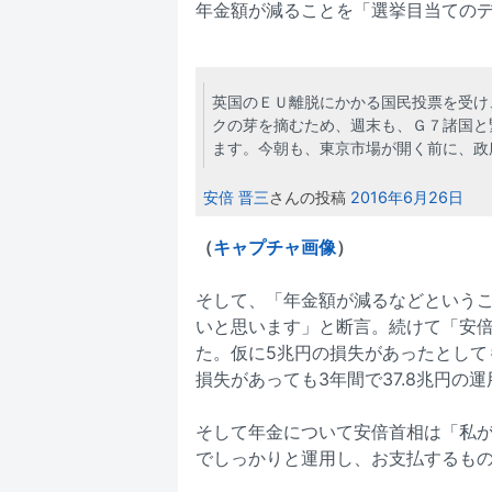
年金額が減ることを「選挙目当ての
英国のＥＵ離脱にかかる国民投票を受け
クの芽を摘むため、週末も、Ｇ７諸国と
ます。今朝も、東京市場が開く前に、政府
安倍 晋三
さんの投稿
2016年6月26日
（
キャプチャ画像
）
そして、「年金額が減るなどという
いと思います」と断言。続けて「安倍
た。仮に5兆円の損失があったとして
損失があっても3年間で37.8兆円の
そして年金について安倍首相は「私
でしっかりと運用し、お支払するも