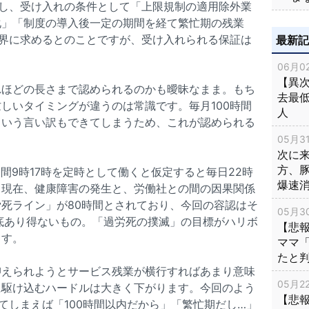
とし、受け入れの条件として「上限規制の適用除外業
化」「制度の導入後一定の期間を経て繁忙期の残業
済界に求めるとのことですが、受け入れられる保証は
最新
06月02
【異次
れほどの長さまで認められるのかも曖昧なまま。もち
去最低
しいタイミングが違うのは常識です。毎月100時間
人
という言い訳もできてしまうため、これが認められる
05月31
次に
方、
日間9時17時を定時として働くと仮定すると毎日22時
爆速
。現在、健康障害の発生と、労働社との間の因果関係
死ライン」が80時間とされており、今回の容認はそ
05月30
底あり得ないもの。「過労死の撲滅」の目標がハリボ
【悲
ます。
ママ
たと
抑えられようとサービス残業が横行すればあまり意味
05月22
に駆け込むハードルは大きく下がります。今回のよう
【悲
てしまえば「100時間以内だから」「繁忙期だし…」