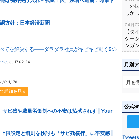
開発は例外受け入れ－残業上限、決着へ道筋：時事ド
「外
しか
容認方針：日本経済新聞
04月07
【タ
ケー
ンガ
べてを解決する――ダラダラ社員がキビキビ動く9の
zlet
at 17.02.24
月別
 1,178
.jpで詳細を見る
公式S
サビ残や裁量労働制への不安は払拭されず | Your
上限設定と罰則を検討も「サビ残横行」に不安感 |
Tweets