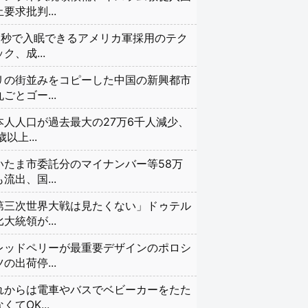
要求批判...
20秒で入眠できるアメリカ軍採用のテク
ク、成...
リの街並みをコピーした中国の新興都市
ごとゴー...
本人人口が過去最大の27万6千人減少、
歳以上...
いたま市委託分のマイナンバー等58万
流出、国...
第三次世界大戦は見たくない」ドゥテル
大統領が...
レッドペリーが最重要デザインのポロシ
の出荷停...
れからは電車やバスでベビーカーをたた
くてOK...