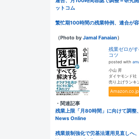
連合、月100時間容認で調整＝研究
ットコム
繁忙期100時間の残業特例、連合が
（Photo by
Jamal Fanaian
）
残業ゼロがす
コツ
posted with
ama
小山 昇
ダイヤモンド社
売り上げランキング:
Amazon.co
・関連記事
残業上限「月80時間」に向けて調整、
News Online
残業規制強化で労基法運用見直しへ、