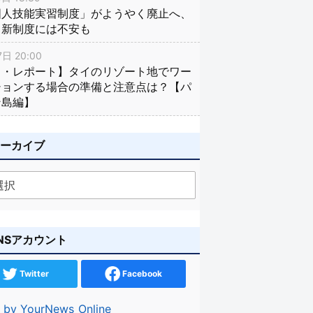
国人技能実習制度」がようやく廃止へ、
し新制度には不安も
日 20:00
イ・レポート】タイのリゾート地でワー
ションする場合の準備と注意点は？【パ
ン島編】
アーカイブ
NSアカウント
Twitter
Facebook
 by YourNews_Online