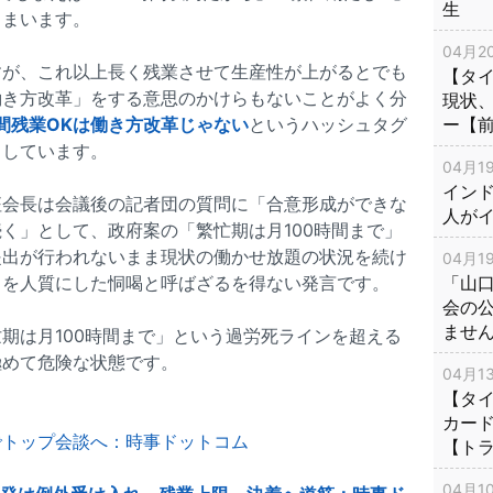
生
しまいます。
04月20
すが、これ以上長く残業させて生産性が上がるとでも
【タ
働き方改革」をする意思のかけらもないことがよく分
現状
時間残業OKは働き方改革じゃない
というハッシュタグ
ー【
出しています。
04月19
インド
征会長は会議後の記者団の質問に「合意形成ができな
人が
く」として、政府案の「繁忙期は月100時間まで」
提出が行われないまま現状の働かせ放題の状況を続け
04月19
出を人質にした恫喝と呼ばざるを得ない発言です。
「山
会の
ませ
期は月100時間まで」という過労死ラインを超える
極めて危険な状態です。
04月13
【タイ
カー
でトップ会談へ：時事ドットコム
【ト
04月10