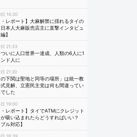
日 16:20
イ・レポート】大麻解禁に揺れるタイの
、日本人大麻販売店主に直撃インタビュ
前編】
日 21:33
ついに人口世界一達成、人類の6人に1
インド人に
日 21:20
口の下関は聖地と同等の場所」は統一教
公式見解、立憲民主党は何も間違ってい
んでした
日 19:00
・レポート】タイでATMにクレジット
ドが吸い込まれたらどうすればいい？
ラブル対応】
日 18:39