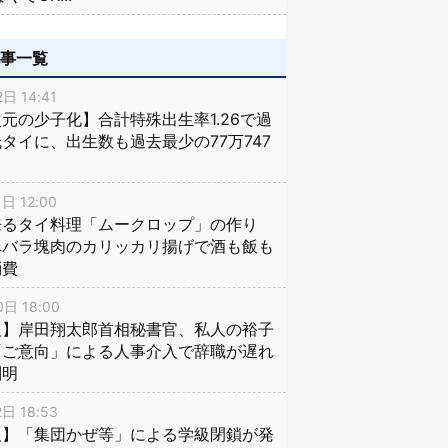
記事一覧
日 14:41
元の少子化】合計特殊出生率1.26で過
タイに、出生数も過去最少の77万747
日 12:00
来るタイ料理「ムークロップ」の作り
豚バラ塊肉のカリッカリ揚げで酒も飯も
消費
日 18:00
報】岸田翔太郎首相秘書官、私人の裕子
「ご意向」による人事介入で辞職が遅れ
判明
日 18:53
報】「集団かぜ等」による学級閉鎖が発