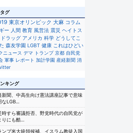
のタグ
D19
東京オリンピック
大麻
コラム
ギー
人間
教育
風営法
震災
ヘイトス
ドラッグ
アメリカ
科学
どうしてこ
た
森友学園
LGBT
健康
これはひどい
クニュース
デマ
トランプ
京都
自民党
会
軍事
レポート
加計学園
産経新聞
消
itter
ランキング
経新聞、中高生向け憲法講座記事で意味
なLGB...
災時すら審議拒否、野党時代の自民党が
りにも酷...
ランプ米大統領候補、イスラム教徒入国