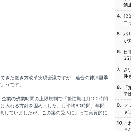
禁止
1
ニッ
パ
が丸
日
65
さ
件も
れてきた働き方改革実現会議ですが、連合の神津里季
だようです。
「
テ比
、企業の残業時間の上限規制で「繁忙期は月100時間
フ
け入れる方針を固めました。月平均60時間、年間
ャツ
合意していましたが、この案の受入によって実質的に
こ
まな