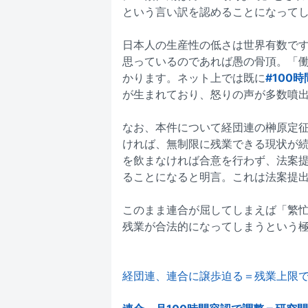
という言い訳を認めることになって
日本人の生産性の低さは世界有数で
思っているのであれば愚の骨頂。「
かります。ネット上では既に
#100
が生まれており、怒りの声が多数噴
なお、本件について経団連の榊原定
ければ、無制限に残業できる現状が続
を飲まなければ合意を行わず、法案
ることになると明言。これは法案提
このまま連合が屈してしまえば「繁忙
残業が合法的になってしまうという
経団連、連合に譲歩迫る＝残業上限