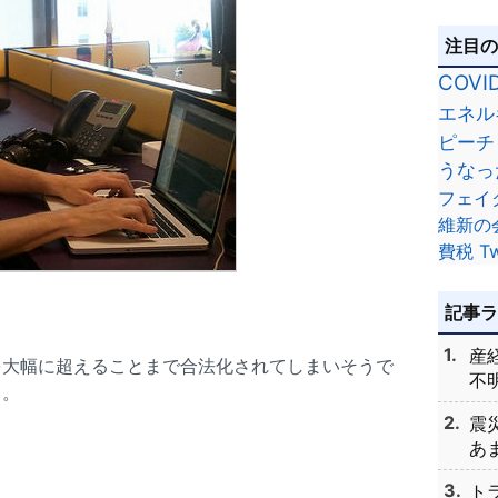
注目
COVI
エネル
ピーチ
うなっ
フェイ
維新の
費税
Tw
記事
産
を大幅に超えることまで合法化されてしまいそうで
不明
ら。
震
あま
ト