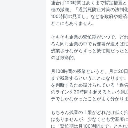
連合は100時間はあくまで暫定措置
種の撤廃」「過労死防止対策の法制
100時間の見直し」などを政府や経
どこにもありません。
そもそも企業の繁忙期がいつで、ど
ろん同じ企業の中でも部署が違えば忙
残業させながらずっと繁忙期だった
のは致命的。
月100時間の残業というと、月に20
まで残業するということになります
を判断するため設けられている「過労
のラインを20時間も超えるという到
テでしかなかったことがよく分かり
もちろん残業の上限がどれだけ低く
はありませんが、少なくとも労基署
に「繁忙期は月100時間まで」とされ