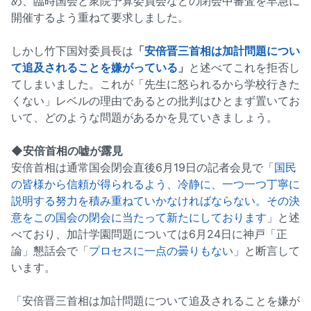
め、臨時国会と衆院予算委員会などの閉会中審査を早急に
開催するよう重ねて要求しました。
しかし竹下国対委員長は
「
安倍晋三首相は加計問題につい
て追及されることを嫌がっている
」
と述べてこれを拒否し
てしまいました。これが「先生に怒られるから学校行きた
くない」レベルの理由であるとの批判はひとまず置いてお
いて、どのような問題があるかを見ていきましょう。
◆安倍首相の嘘が露見
安倍首相は通常国会閉会直後6月19日の記者会見で「
国民
の皆様から信頼が得られるよう、冷静に、一つ一つ丁寧に
説明する努力を積み重ねていかなければならない。その決
意をこの国会の閉会に当たって新たにしております
」と述
べており、加計学園問題については6月24日に神戸「正
論」懇話会で「
プロセスに一点の曇りもない
」と断言して
います。
「安倍晋三首相は加計問題について追及されることを嫌が