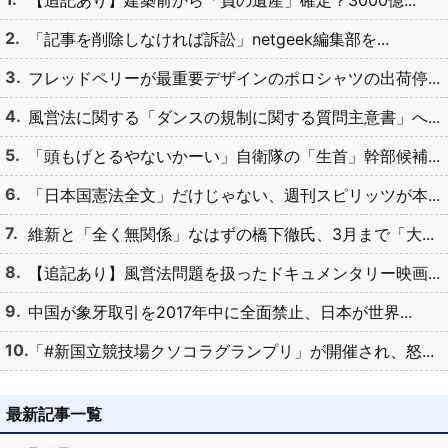
【追記あり】建築前から「負の遺産」確定？3000億...
「記事を削除しなければ訴訟」netgeek編集部を...
フレッドペリーが最重要デザインのポロシャツの出荷停...
風営法に関する「ダンスの規制に関する質問主意書」へ...
「頭もげとるやないかーい」自衛隊の「生首」幹部候補...
「日本国憲法全文」だけじゃない、週刊スピリッツが本...
維新と「全く無関係」なはずの橋下徹氏、3月まで「大...
【追記あり】風営法問題を扱ったドキュメンタリー映画...
中国が象牙取引を2017年中に全面禁止、日本が世界...
「#新国立競技場クソコラグランプリ」が開催され、怒...
最新記事一覧