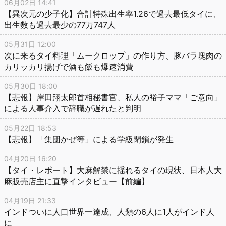
06月02日 14:41
【異次元の少子化】合計特殊出生率1.26で過去最低タイに、
出生数も過去最少の77万747人
05月31日 12:00
次に来るタイ料理「ムークロップ」の作り方、豚バラ塊肉の
カリッカリ揚げで酒も飯も爆速消費
05月30日 18:00
【悲報】岸田翔太郎首相秘書官、私人の裕子ママ「ご意向」
による人事介入で辞職が遅れたと判明
05月22日 18:53
【悲報】「集団かぜ等」による学級閉鎖が発生
04月20日 16:20
【タイ・レポート】大麻解禁に揺れるタイの現状、日本人大
麻販売店主に直撃インタビュー【前編】
04月19日 21:33
インドついに人口世界一達成、人類の6人に1人がインド人
に