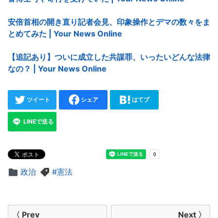
安倍首相の開き直り記者会見、印象操作とデマの数々をま
とめてみた | Your News Online
【追記あり】ついに成立した共謀罪、いったいどんな法律
なの？ | Your News Online
ツイート
シェア
はてブ
LINEで送る
政治
憲法
投
〈 Prev
Next 〉