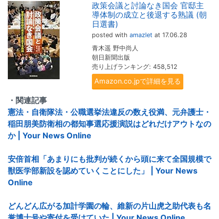
政策会議と討論なき国会 官邸主
導体制の成立と後退する熟議 (朝
日選書)
posted with
amazlet
at 17.06.28
青木遥 野中尚人
朝日新聞出版
売り上げランキング: 458,512
Amazon.co.jpで詳細を見る
・関連記事
憲法・自衛隊法・公職選挙法違反の数え役満、元弁護士・
稲田朋美防衛相の都知事選応援演説はどれだけアウトなの
か | Your News Online
安倍首相「あまりにも批判が続くから頭に来て全国規模で
獣医学部新設を認めていくことにした」 | Your News
Online
どんどん広がる加計学園の輪、維新の片山虎之助代表も名
誉博士号や寄付を受けていた | Your News Online