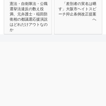
憲法・自衛隊法・公職
「差別者の実名は晒
稿
選挙法違反の数え役
す」大阪市ヘイトスピ
ナ
満、元弁護士・稲田防
ーチ抑止条例改正提案
衛相の都議選応援演説
へ
ビ
はどれだけアウトなの
か
ゲ
ー
シ
ョ
ン