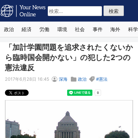
検
索:
政治
経済
労働
環境
社会
事件
海外
科学
「加計学園問題を追求されたくないか
ら臨時国会開かない」の犯した2つの
憲法違反
2017年6月28日 16:45
深海
政治
憲法