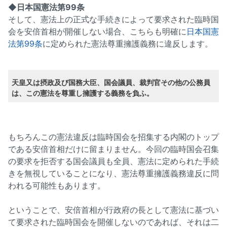
◆日本国憲法第99条
そして、憲法上の正式な手続きによって要求された臨時国
会を安倍首相が開催しない場合、こちらも明確に
日本国憲
法第99条
に定められた憲法尊重擁護義務に違反します。
天皇又は摂政及び国務大臣、国会議員、裁判官その他の公務員
は、この憲法を尊重し擁護する義務を負ふ。
もちろんこの憲法違反は臨時国会を招集する内閣のトップ
である安倍首相だけに留まりません。今回の臨時国会召集
の要求を拒否する国会議員も全員、憲法に定められた手続
きを無視していることになり、憲法尊重擁護義務違反に問
われる可能性もあります。
ということで、安倍首相が行政府の長として憲法に基づい
て要求された臨時国会を開催しないのであれば、それは二