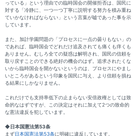
っている」という理由での臨時国会の開催拒否は、国民に
対する「冷静に、一つ一つ丁寧に説明する努力を積み重ね
ていかなければならない」という言葉が嘘であった事を示
しています。
また、加計学園問題の「プロセスに一点の曇りもない」の
であれば、臨時国会でどれだけ追及されても痛くも痒くも
ありません。むしろ全ての疑惑は解明され、国民の信頼を
取り戻すことのできる絶好の機会のはず。追求されたくな
いから臨時国会を開かないというのは、プロセスにやまし
いところがあるという印象を国民に与え、より信頼を損ね
る結果にしかなりません。
これだけでも支持率低下の止まらない安倍政権としては致
命的なはずですが、この決定はそれに加えて2つの致命的
な憲法違反を犯しています。
◆日本国憲法第53条
まず
日本国憲法第53条
に明確に違反しています。