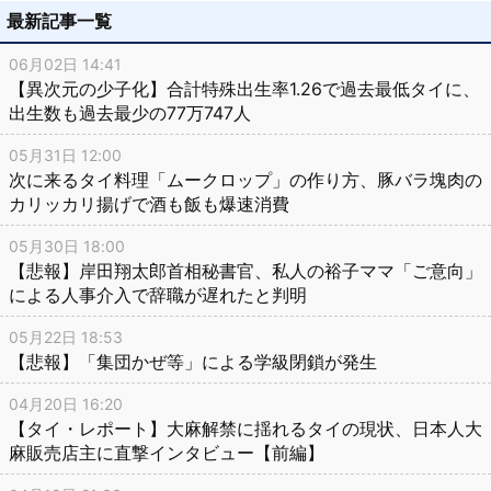
最新記事一覧
06月02日 14:41
【異次元の少子化】合計特殊出生率1.26で過去最低タイに、
出生数も過去最少の77万747人
05月31日 12:00
次に来るタイ料理「ムークロップ」の作り方、豚バラ塊肉の
カリッカリ揚げで酒も飯も爆速消費
05月30日 18:00
【悲報】岸田翔太郎首相秘書官、私人の裕子ママ「ご意向」
による人事介入で辞職が遅れたと判明
05月22日 18:53
【悲報】「集団かぜ等」による学級閉鎖が発生
04月20日 16:20
【タイ・レポート】大麻解禁に揺れるタイの現状、日本人大
麻販売店主に直撃インタビュー【前編】