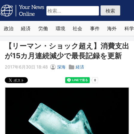
検
索:
政治
経済
労働
環境
社会
事件
海外
科学
【リーマン・ショック超え】消費支出
が15カ月連続減少で最長記録を更新
2017年6月30日 18:48
深海
経済