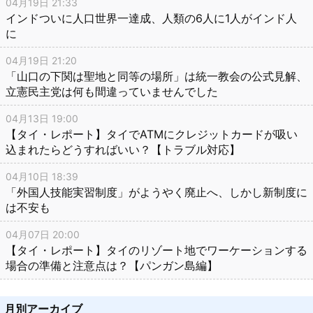
04月19日 21:33
インドついに人口世界一達成、人類の6人に1人がインド人
に
04月19日 21:20
「山口の下関は聖地と同等の場所」は統一教会の公式見解、
立憲民主党は何も間違っていませんでした
04月13日 19:00
【タイ・レポート】タイでATMにクレジットカードが吸い
込まれたらどうすればいい？【トラブル対応】
04月10日 18:39
「外国人技能実習制度」がようやく廃止へ、しかし新制度に
は不安も
04月07日 20:00
【タイ・レポート】タイのリゾート地でワーケーションする
場合の準備と注意点は？【パンガン島編】
月別アーカイブ