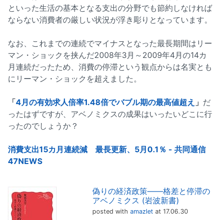
といった生活の基本となる支出の分野でも節約しなければ
ならない消費者の厳しい状況が浮き彫りとなっています。
なお、これまでの連続でマイナスとなった最長期間はリー
マン・ショックを挟んだ2008年3月～2009年4月の14カ
月連続だったため、消費の停滞という観点からは名実とも
にリーマン・ショックを超えました。
「
4月の有効求人倍率1.48倍でバブル期の最高値超え
」
だ
ったはずですが、アベノミクスの成果はいったいどこに行
ったのでしょうか？
消費支出15カ月連続減 最長更新、5月0.1％ - 共同通信
47NEWS
偽りの経済政策――格差と停滞の
アベノミクス (岩波新書)
posted with
amazlet
at 17.06.30