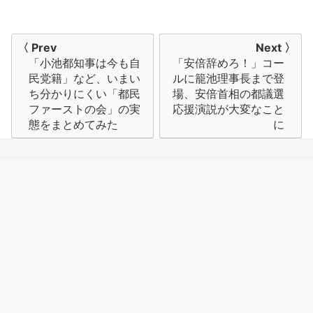
投
〈 Prev
Next 〉
「小池都知事は今も自
「安倍辞めろ！」コー
稿
民党籍」など、いまい
ルに籠池理事長まで登
ナ
ち分かりにくい「都民
場、安倍首相の都議選
ファーストの会」の実
応援演説が大変なこと
ビ
態をまとめてみた
に
ゲ
ー
シ
ョ
ン