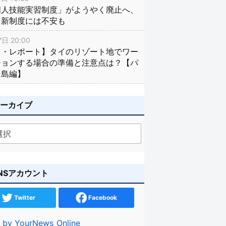
国人技能実習制度」がようやく廃止へ、
し新制度には不安も
日 20:00
イ・レポート】タイのリゾート地でワー
ションする場合の準備と注意点は？【パ
ン島編】
アーカイブ
NSアカウント
Twitter
Facebook
 by YourNews_Online