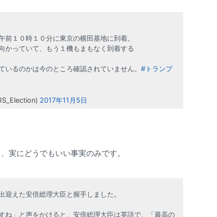
午前１０時１０分に東京の横田基地に到着。
向かっていて、もう１機もまもなく到着する
ているのかは今のところ確認されていません。
#トランプ
Election)
2017年11月5日
う、実にどうでもいい事実のみです。
出迎えた安倍総理大臣と握手しました。
すね」と声をかけると、安倍総理大臣は英語で、「最高の