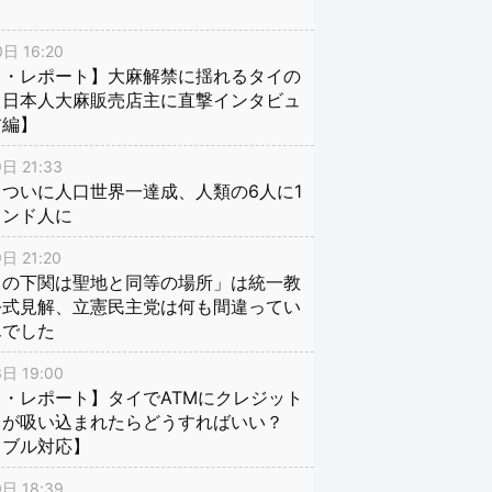
日 16:20
イ・レポート】大麻解禁に揺れるタイの
、日本人大麻販売店主に直撃インタビュ
前編】
日 21:33
ついに人口世界一達成、人類の6人に1
インド人に
日 21:20
口の下関は聖地と同等の場所」は統一教
公式見解、立憲民主党は何も間違ってい
んでした
日 19:00
・レポート】タイでATMにクレジット
ドが吸い込まれたらどうすればいい？
ラブル対応】
日 18:39