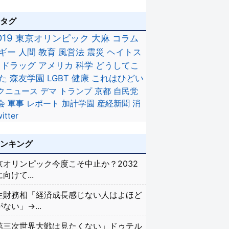
のタグ
D19
東京オリンピック
大麻
コラム
ギー
人間
教育
風営法
震災
ヘイトス
ドラッグ
アメリカ
科学
どうしてこ
た
森友学園
LGBT
健康
これはひどい
クニュース
デマ
トランプ
京都
自民党
会
軍事
レポート
加計学園
産経新聞
消
itter
ランキング
京オリンピック今度こそ中止か？2032
向けて...
生財務相「経済成長感じない人はよほど
ない」→...
第三次世界大戦は見たくない」ドゥテル