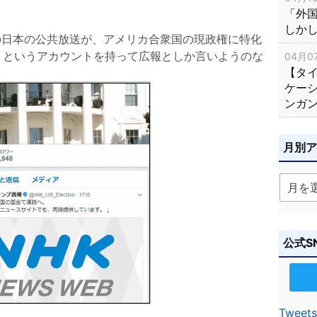
「外
しか
の日本の公共放送が、アメリカ合衆国の現政権に特化
」というアカウントを持って広報としか言いようのな
04月07
【タ
ケー
ンガ
月別
公式S
Tweets