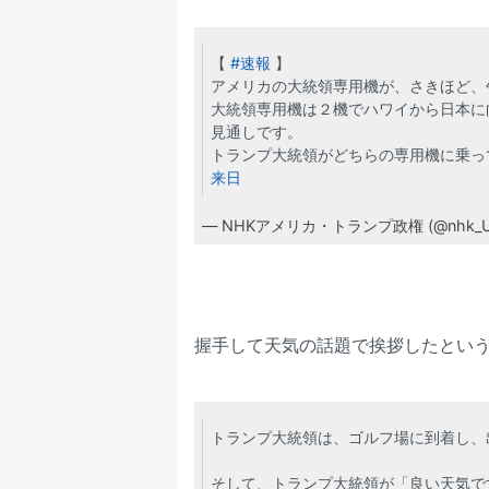
【
#速報
】
アメリカの大統領専用機が、さきほど、
大統領専用機は２機でハワイから日本に
見通しです。
トランプ大統領がどちらの専用機に乗っ
来日
— NHKアメリカ・トランプ政権 (@nhk_US_
握手して天気の話題で挨拶したとい
トランプ大統領は、ゴルフ場に到着し、
そして、トランプ大統領が「良い天気で