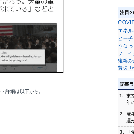
注目
COVI
エネル
ピーチ
うなっ
フェイ
維新の
費税
Tw
記事
か？詳細は以下から。
東
年に
麻
運が
「