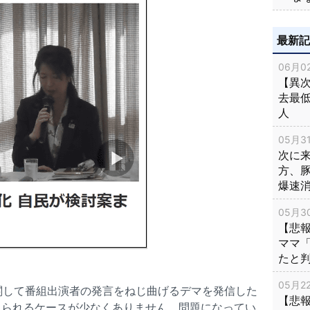
最新
06月02
【異次
去最低
人
05月31
次に
方、
爆速
05月30
【悲
ママ
たと
05月22
関して番組出演者の発言をねじ曲げるデマを発信した
【悲
見られるケースが少なくありません。問題になってい