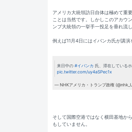
アメリカ大統領訪日自体は極めて重
ことは当然です。しかしこのアカウン
ンプ大統領の一挙手一投足を垂れ流
例えば11月4日にはイバンカ氏が講
来日中の
#イバンカ
氏、滞在しているホ
pic.twitter.com/uy4aSPec1x
— NHKアメリカ・トランプ政権 (@nhk_US_
そして国際空港ではなく横田基地か
もしていません。