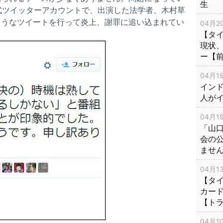
生
式ツイッターアカウントで、出演した法学者、木村草
ようなツイートを行って炎上、謝罪に追い込まれてい
04月20
【タ
現状
ー【
04月19
インド
人が
04月19
「山
会の
ませ
04月13
【タイ
カー
【ト
04月10