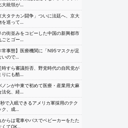
大統領が...
京大タテカン闘争」ついに法廷へ、京大
を巡って...
リの街並みをコピーした中国の新興都市
ごとゴー...
非常事態】医療機関に「N95マスクが足
いので...
災時すら審議拒否、野党時代の自民党が
りにも酷...
バノンが中東で初めて医療・産業用大麻
法化、経...
20秒で入眠できるアメリカ軍採用のテク
ク、成...
れからは電車やバスでベビーカーをたた
くてOK...