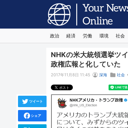
政治
経済
労働
環境
社会
NHKの米大統領選挙ツ
政権広報と化していた
2017年11月8日 11:45
深海
社会
ツイート
シェア