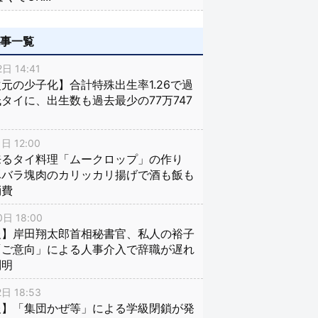
記事一覧
日 14:41
元の少子化】合計特殊出生率1.26で過
タイに、出生数も過去最少の77万747
日 12:00
来るタイ料理「ムークロップ」の作り
豚バラ塊肉のカリッカリ揚げで酒も飯も
消費
日 18:00
報】岸田翔太郎首相秘書官、私人の裕子
「ご意向」による人事介入で辞職が遅れ
判明
日 18:53
報】「集団かぜ等」による学級閉鎖が発