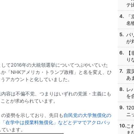
テ比
「
名物
パ
が丸
【
りな
として2016年の大統領選挙についてつぶやいていた
震
しか「NHKアメリカ・トランプ政権」と名を変え、ひ
あま
なうアカウントと化していました。
レ
送内容は不偏不党、つまりはいずれの党派・主義にも
を合
ることが求められています。
1
ニッ
りの姿勢を示しており、先日も
自民党の大学無償化の
を「在学中は授業料無償化」などとデマでアクロバッ
こ
摘しています。
まな