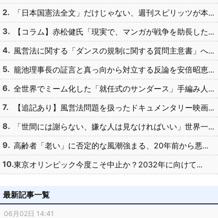
「日本国憲法全文」だけじゃない、週刊スピリッツが本...
【コラム】赤松健氏「現実で、マンガが戦争を助長した...
風営法に関する「ダンスの規制に関する質問主意書」へ...
籠池理事長の証言と真っ向から対立する反論を安倍昭恵...
全世界でミーム化した「就任式のサンダース」手編み人...
【追記あり】風営法問題を扱ったドキュメンタリー映画...
「世間には謝らない、嫌な人は見なければいい」世界一...
高齢者「老い」に否定的な風潮強まる、20年前から悪...
東京オリンピック今度こそ中止か？2032年に向けて...
最新記事一覧
06月02日 14:41