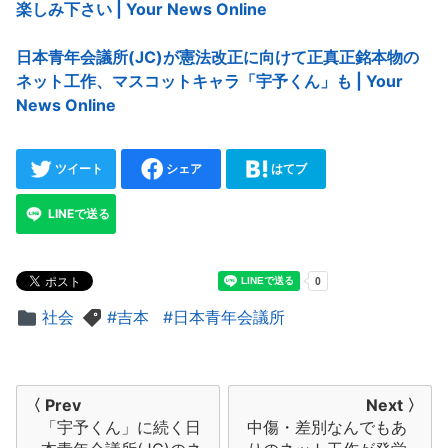
楽しみ下さい | Your News Online
日本青年会議所(JC)が憲法改正に向けて正真正銘本物の
ネット工作、マスコットキャラ「宇予くん」も | Your
News Online
ツイート
シェア
はてブ
LINEで送る
社会
吉本
日本青年会議所
投
〈 Prev
Next 〉
「宇予くん」に続く日
中傷・差別なんでもあ
稿