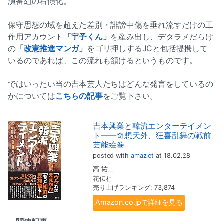
演番組の右傾化。
保守思想の域を超えた差別・誹謗中傷を垂れ流すだけの工
作用アカウント
「
宇予くん
」
を産み出し、デタラメだらけ
の
「
改憲推進マンガ
」
をゴリ押しするJCと包括提携して
いるのであれば、この流れも頷けるというものです。
ではいったい当の吉本芸人たちはどんな発言をしているの
かについては
こちらの記事
をご覧下さい。
吉本興業と韓流エンターテイメン
ト――奇想天外、狂喜乱舞の戦前
芸能絵巻
posted with
amazlet
at 18.02.28
高 祐二
花伝社
売り上げランキング: 73,874
Amazon.co.jpで詳細を見る