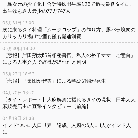
【異次元の少子化】合計特殊出生率1.26で過去最低タイに、
出生数も過去最少の77万747人
05月31日 12:00
次に来るタイ料理「ムークロップ」の作り方、豚バラ塊肉の
カリッカリ揚げで酒も飯も爆速消費
05月30日 18:00
【悲報】岸田翔太郎首相秘書官、私人の裕子ママ「ご意向」
による人事介入で辞職が遅れたと判明
05月22日 18:53
【悲報】「集団かぜ等」による学級閉鎖が発生
04月20日 16:20
【タイ・レポート】大麻解禁に揺れるタイの現状、日本人大
麻販売店主に直撃インタビュー【前編】
04月19日 21:33
インドついに人口世界一達成、人類の6人に1人がインド人
に