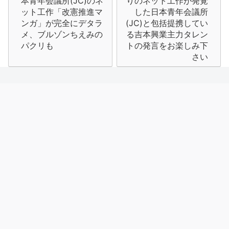
本青年会議所(JC)のネ
りのネット工作が発覚
ナ
ット工作「改憲推進マ
した日本青年会議所
ンガ」が完全にデタラ
(JC)と包括提携してい
ビ
メ、ブルゾンちえみの
る吉本興業主力タレン
パクリも
トの発言をお楽しみ下
ゲ
さい
ー
シ
ョ
ン