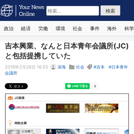
検
索:
政治
経済
労働
環境
社会
事件
海外
科学
吉本興業、なんと日本青年会議所(JC)
と包括提携していた
2018年2月28日 16:55
深海
社会
吉本
日本青年
会議所