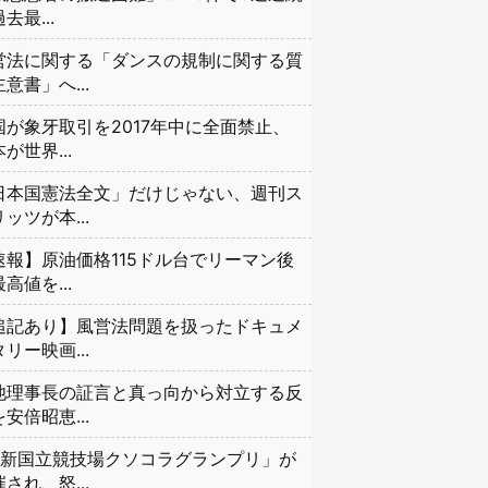
去最...
営法に関する「ダンスの規制に関する質
意書」へ...
国が象牙取引を2017年中に全面禁止、
が世界...
日本国憲法全文」だけじゃない、週刊ス
ッツが本...
速報】原油価格115ドル台でリーマン後
高値を...
追記あり】風営法問題を扱ったドキュメ
リー映画...
池理事長の証言と真っ向から対立する反
安倍昭恵...
#新国立競技場クソコラグランプリ」が
され、怒...