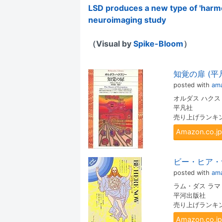
LSD produces a new type of 'harmon
neuroimaging study
（Visual by
Spike-Bloom
）
知覚の扉 (
posted with
ama
オルダス ハクス
平凡社
売り上げランキング:
Amazon.co
ビー・ヒア・ナ
posted with
ama
ラム・ダス ラ
平河出版社
売り上げランキング:
Amazon.co