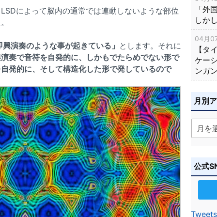
「外
LSDによって脳内の通常では連動しないような部位
しか
た。
04月07
即興演奏のような事が起きている」
とします。それに
【タ
興演奏で音符を自発的に、しかもでたらめでない形で
ケー
を自発的に、そして構造化した形で発しているので
ンガ
月別
公式S
Tweets