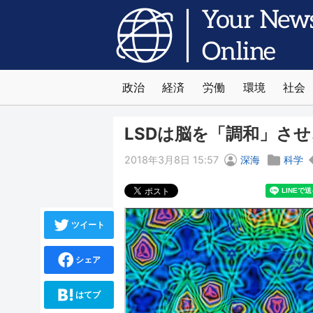
政治
経済
労働
環境
社会
LSDは脳を「調和」さ
2018年3月8日 15:57
深海
科学
ツイート
シェア
はてブ