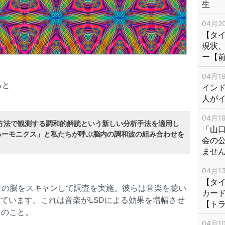
生
04月20
【タ
現状
ー【
04月19
ると
インド
人が
04月19
い方法で観測する調和的解読という新しい分析手法を適用し
「山
ハーモニクス」と私たちが呼ぶ脳内の調和波の組み合わせを
会の
ませ
04月13
【タイ
者の脳をスキャンして調査を実施。彼らは音楽を聴い
カー
れています。これは音楽がLSDによる効果を増幅させ
【ト
とのこと。
04月10