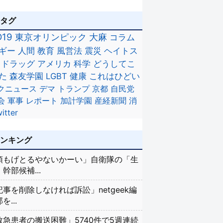
のタグ
D19
東京オリンピック
大麻
コラム
ギー
人間
教育
風営法
震災
ヘイトス
ドラッグ
アメリカ
科学
どうしてこ
た
森友学園
LGBT
健康
これはひどい
クニュース
デマ
トランプ
京都
自民党
会
軍事
レポート
加計学園
産経新聞
消
itter
ランキング
頭もげとるやないかーい」自衛隊の「生
幹部候補...
記事を削除しなければ訴訟」netgeek編
を...
救急患者の搬送困難」5740件で5週連続