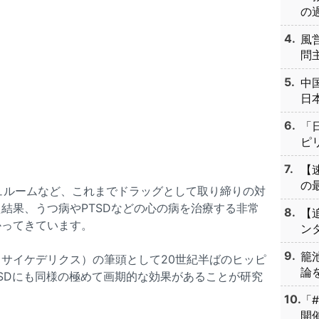
の過
風
問主
中
日本
「
ピリ
【
の最
ュルームなど、これまでドラッグとして取り締りの対
結果、うつ病やPTSDなどの心の病を治療する非常
【
かってきています。
ンタ
籠
サイケデリクス）の筆頭として20世紀半ばのヒッピ
論を
SDにも同様の極めて画期的な効果があることが研究
「
開催