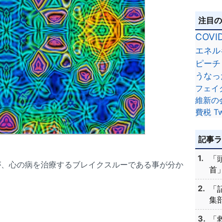
注目
COVI
エネル
ピーチ
うなっ
フェイ
維新の
費税
Tw
記事
「
が、心の病を治療するブレイクスルーである事が分か
首」
「
集部
「