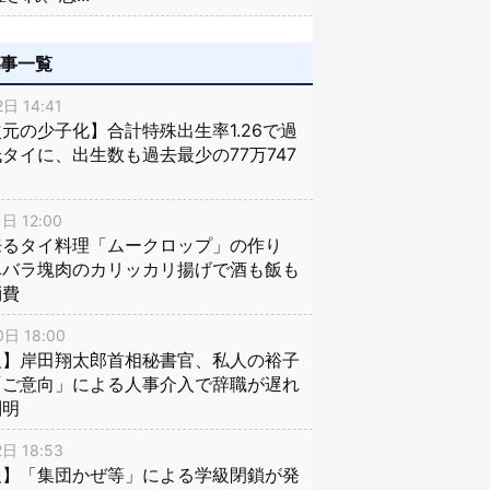
記事一覧
日 14:41
元の少子化】合計特殊出生率1.26で過
タイに、出生数も過去最少の77万747
日 12:00
来るタイ料理「ムークロップ」の作り
豚バラ塊肉のカリッカリ揚げで酒も飯も
消費
日 18:00
報】岸田翔太郎首相秘書官、私人の裕子
「ご意向」による人事介入で辞職が遅れ
判明
日 18:53
報】「集団かぜ等」による学級閉鎖が発