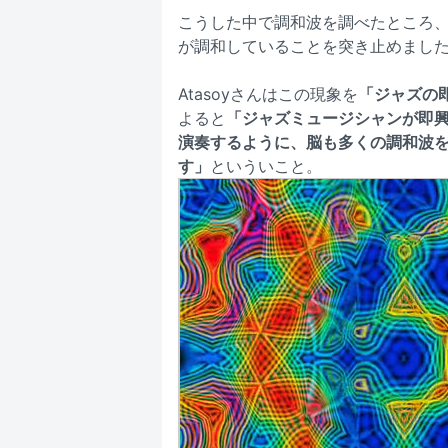
こうした中で調和波を調べたところ、
が調和していることを突き止めまし
Atasoyさんはこの現象を
「ジャズの
よると
「ジャズミュージシャンが即
演奏するように、脳も多くの調和波
す」
といういこと。