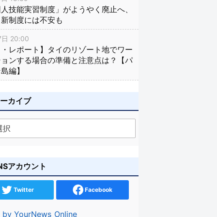
国人技能実習制度」がようやく廃止へ、
し新制度には不安も
日 20:00
イ・レポート】タイのリゾート地でワー
ションする場合の準備と注意点は？【パ
ン島編】
アーカイブ
NSアカウント
Twitter
Facebook
 by YourNews_Online