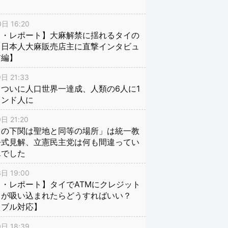
日 16:20
イ・レポート】大麻解禁に揺れるタイの
、日本人大麻販売店主に直撃インタビュ
前編】
日 21:33
ついに人口世界一達成、人類の6人に1
インド人に
日 21:20
口の下関は聖地と同等の場所」は統一教
公式見解、立憲民主党は何も間違ってい
んでした
日 19:00
・レポート】タイでATMにクレジット
ドが吸い込まれたらどうすればいい？
ラブル対応】
日 18:39