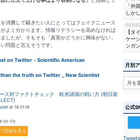
「外
しか
報を消費して騒ぎたい人にとってはフェイクニュース
04月07
とがよく分かります。情報リテラシーを高めなければ
【タ
来ましたが、そもそも「真実かどうかに興味がない」
ケー
しい問題と言えそうです。
ンガ
st on Twitter - Scientific American
月別
 than the truth on Twitter _ New Scientist
ース対ファクトチェック 欧米諸国の戦い方 (朝日新
ECT)
公式S
zlet
at 18.01.18
-01-17)
.jpで詳細を見る
Tweets