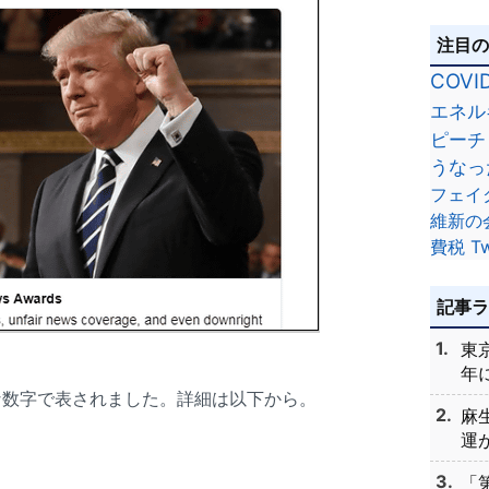
注目
COVI
エネル
ピーチ
うなっ
フェイ
維新の
費税
Tw
記事
東
年に
な数字で表されました。詳細は以下から。
麻
運が
「