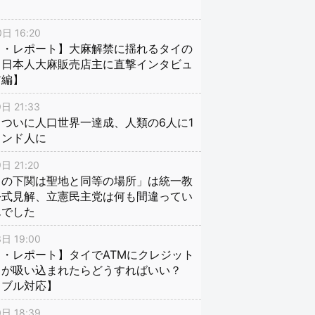
日 16:20
イ・レポート】大麻解禁に揺れるタイの
、日本人大麻販売店主に直撃インタビュ
前編】
日 21:33
ついに人口世界一達成、人類の6人に1
インド人に
日 21:20
口の下関は聖地と同等の場所」は統一教
公式見解、立憲民主党は何も間違ってい
んでした
日 19:00
・レポート】タイでATMにクレジット
ドが吸い込まれたらどうすればいい？
ラブル対応】
日 18:39