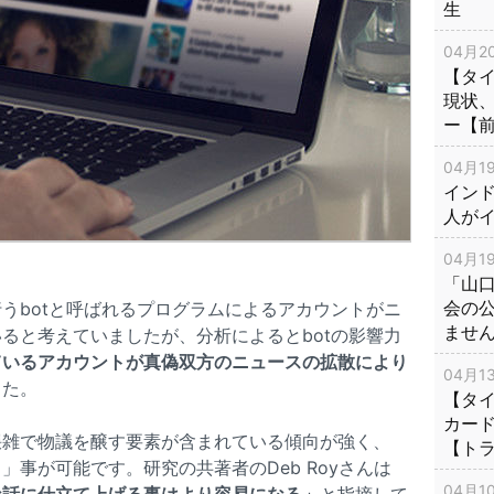
生
04月20
【タ
現状
ー【
04月19
インド
人が
04月19
「山
会の
うbotと呼ばれるプログラムによるアカウントがニ
ませ
ると考えていましたが、分析によるとbotの影響力
ているアカウントが真偽双方のニュースの拡散により
04月13
した。
【タイ
カー
猥雑で物議を醸す要素が含まれている傾向が強く、
【ト
事が可能です。研究の共著者のDeb Royさんは
04月10
な話に仕立て上げる事はより容易になる」
と指摘して