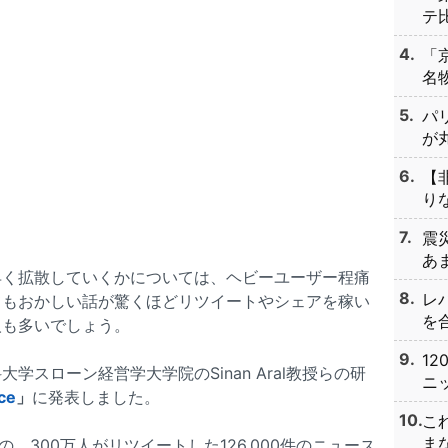
テ比
「
名物
パ
が丸
【
りな
震
あま
早く拡散していくかについては、ヘビーユーザー程痛
レ
てもおかしい話が驚くほどリツイートやシェアを稼い
を合
人も多いでしょう。
1
スローン経営学大学院のSinan Aral教授らの研
ニッ
ce
」
に発表しました。
こ
まな
の、300万人がリツイートした126,000件のニュース