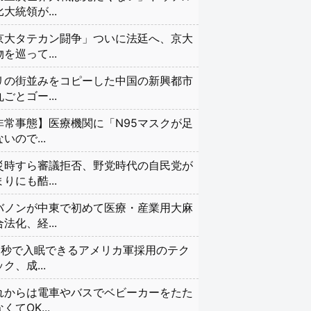
大統領が...
京大タテカン闘争」ついに法廷へ、京大
を巡って...
リの街並みをコピーした中国の新興都市
ごとゴー...
非常事態】医療機関に「N95マスクが足
いので...
災時すら審議拒否、野党時代の自民党が
りにも酷...
バノンが中東で初めて医療・産業用大麻
法化、経...
20秒で入眠できるアメリカ軍採用のテク
ク、成...
れからは電車やバスでベビーカーをたた
くてOK...