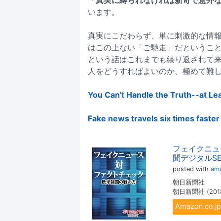
います。
真実にこだわらず、単に刺激的な情
はこの上ない「ご馳走」だというこ
という話はこれまでも繰り返されて
人をどうすればよいのか、極めて難
You Can't Handle the Truth--at Lea
Fake news travels six times faster
フェイクニュ
聞デジタルSEL
posted with
ama
朝日新聞社
朝日新聞社 (2018
Amazon.co