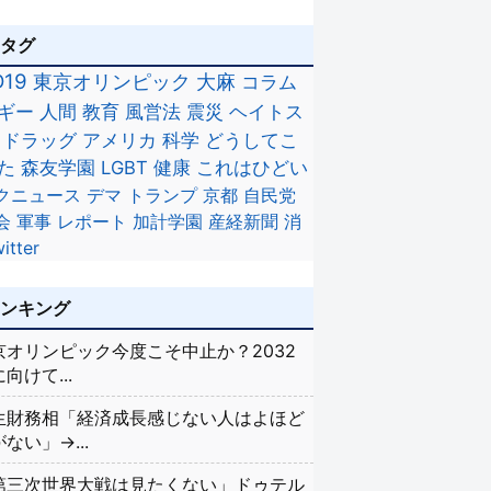
のタグ
D19
東京オリンピック
大麻
コラム
ギー
人間
教育
風営法
震災
ヘイトス
ドラッグ
アメリカ
科学
どうしてこ
た
森友学園
LGBT
健康
これはひどい
クニュース
デマ
トランプ
京都
自民党
会
軍事
レポート
加計学園
産経新聞
消
itter
ランキング
京オリンピック今度こそ中止か？2032
向けて...
生財務相「経済成長感じない人はよほど
ない」→...
第三次世界大戦は見たくない」ドゥテル