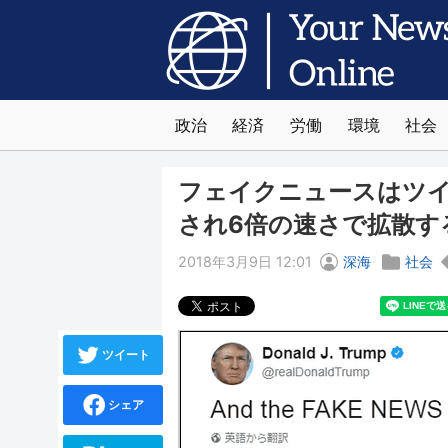
政治
経済
労働
環境
社会
フェイクニュースはツイ
され6倍の速さで拡散す
2018年3月9日 12:01
深海
社会
ツイート
シェア