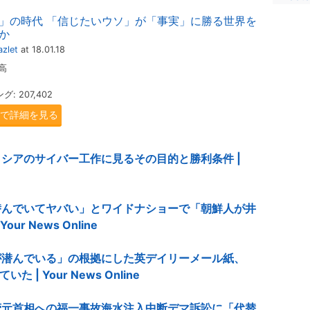
」の時代 「信じたいウソ」が「事実」に勝る世界を
か
zlet
at 18.01.18
高
 207,402
.jpで詳細を見る
シアのサイバー工作に見るその目的と勝利条件 |
潜んでいてヤバい」とワイドナショーで「朝鮮人が井
r News Online
が潜んでいる」の根拠にした英デイリーメール紙、
 | Your News Online
菅元首相への福一事故海水注入中断デマ訴訟に「代替