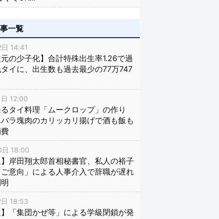
記事一覧
日 14:41
元の少子化】合計特殊出生率1.26で過
タイに、出生数も過去最少の77万747
日 12:00
来るタイ料理「ムークロップ」の作り
豚バラ塊肉のカリッカリ揚げで酒も飯も
消費
日 18:00
報】岸田翔太郎首相秘書官、私人の裕子
「ご意向」による人事介入で辞職が遅れ
判明
日 18:53
報】「集団かぜ等」による学級閉鎖が発