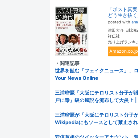
「ポスト真実
どう生き抜く
posted with
ama
津田大介 日比嘉
祥伝社
売り上げランキング:
Amazon.co
・関連記事
世界を蝕む「フェイクニュース」、ロ
Your News Online
三浦瑠麗「大阪にテロリスト分子が
戸に毒」級の風説を流布して大炎上 | You
三浦瑠麗が「大阪にテロリスト分子
Wikipediaにもソースとして禁止されていた
安倍首相のツイッターアカウント、