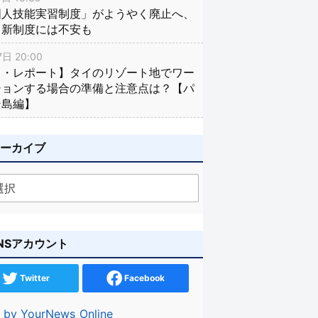
国人技能実習制度」がようやく廃止へ、
し新制度には不安も
日 20:00
イ・レポート】タイのリゾート地でワー
ションする場合の準備と注意点は？【パ
ン島編】
アーカイブ
NSアカウント
Twitter
Facebook
 by YourNews_Online