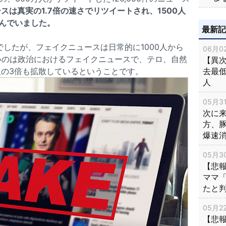
スは真実の1.7倍の速さでリツイートされ、1500人
んでいました。
最新
でしたが、フェイクニュースは日常的に1000人から
06月02
いのは政治におけるフェイクニュースで、テロ、自然
【異次
の3倍も拡散しているということです。
去最低
人
05月31
次に
方、
爆速
05月30
【悲
ママ
たと
05月22
【悲