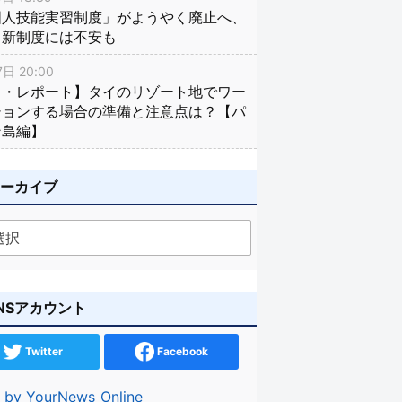
国人技能実習制度」がようやく廃止へ、
し新制度には不安も
日 20:00
イ・レポート】タイのリゾート地でワー
ションする場合の準備と注意点は？【パ
ン島編】
アーカイブ
NSアカウント
Twitter
Facebook
 by YourNews_Online