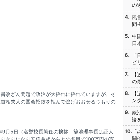
の過
風
問主
中
日本
「
ピリ
【
の最
【
文書改ざん問題で政治が大揺れに揺れていますが、そ
ンタ
恵首相夫人の国会招致を拒んで逃げおおせるつもりの
籠
論を
15年9月5日（名誉校長就任の挨拶。籠池理事長は証人
「
開催
りきりになり安倍首相からとの名目で100万円の寄