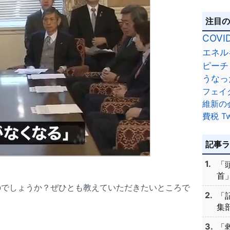
注目
COVI
エネル
ピーチ
うなっ
フェイ
維新の
費税
Tw
記事
「
首」
のでしょうか？ぜひとも教えていただきたいところで
「
集部
「