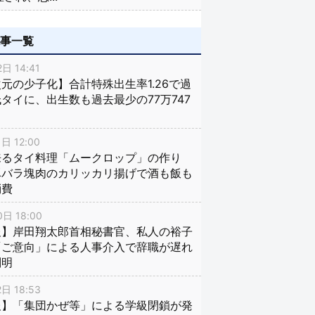
記事一覧
日 14:41
元の少子化】合計特殊出生率1.26で過
タイに、出生数も過去最少の77万747
日 12:00
来るタイ料理「ムークロップ」の作り
豚バラ塊肉のカリッカリ揚げで酒も飯も
消費
日 18:00
報】岸田翔太郎首相秘書官、私人の裕子
「ご意向」による人事介入で辞職が遅れ
判明
日 18:53
報】「集団かぜ等」による学級閉鎖が発