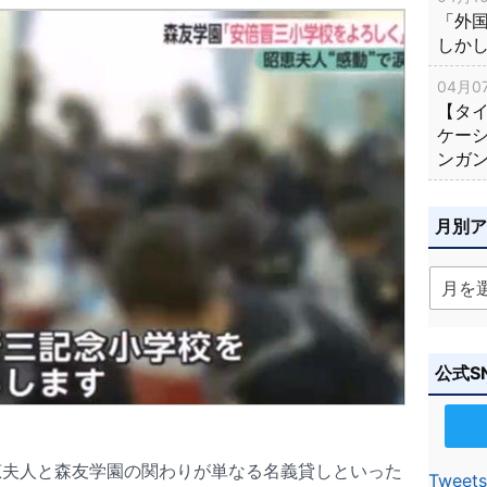
「外
しか
04月07
【タ
ケー
ンガ
月別
公式S
恵夫人と森友学園の関わりが単なる名義貸しといった
Tweets