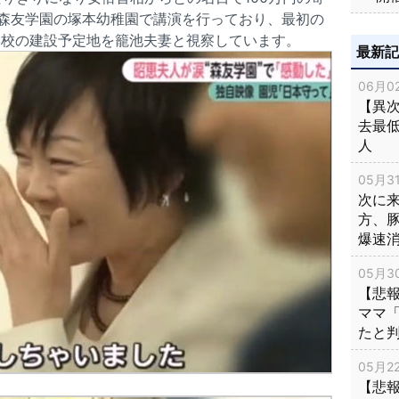
森友学園の塚本幼稚園で講演を行っており、最初の
小学校の建設予定地を籠池夫妻と視察しています。
最新
06月02
【異次
去最低
人
05月31
次に
方、
爆速
05月30
【悲
ママ
たと
05月22
【悲