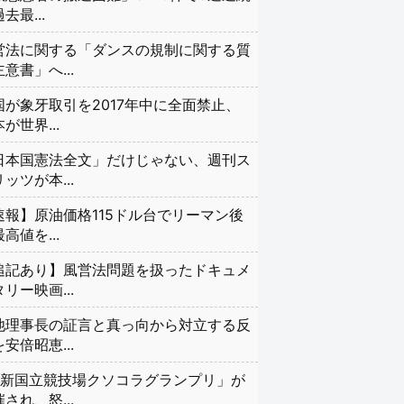
去最...
営法に関する「ダンスの規制に関する質
意書」へ...
国が象牙取引を2017年中に全面禁止、
が世界...
日本国憲法全文」だけじゃない、週刊ス
ッツが本...
速報】原油価格115ドル台でリーマン後
高値を...
追記あり】風営法問題を扱ったドキュメ
リー映画...
池理事長の証言と真っ向から対立する反
安倍昭恵...
#新国立競技場クソコラグランプリ」が
され、怒...