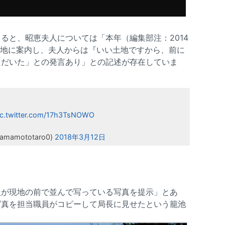
ると、昭恵夫人については「本年（編集部注：2014
現地に案内し、夫人からは『いい土地ですから、前に
ただいた」との発言あり」との記述が存在していま
ic.twitter.com/17h3TsNOWO
amototaro0)
2018年3月12日
人が現地の前で並んで写っている写真を提示」とあ
写真を担当職員がコピーして局長に見せたという籠池