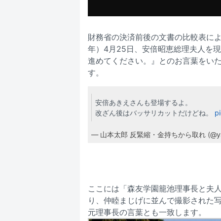
財務省の決済前後の文書の比較表によ
年）4月25日、安倍昭恵総理夫人を
進めてください。』とのお言葉をい
す。
安倍あきえさんも登場するよ。
改ざん後はバッサリカットだけどね。
p
— 山本太郎 反緊縮・金持ちから取れ (@yam
ここには「森友学園籠池理事長と夫
り、仲睦まじげに並んで撮影された
元理事長の言葉とも一致します。