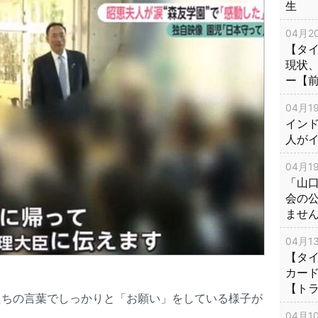
生
04月20
【タ
現状
ー【
04月19
インド
人が
04月19
「山
会の
ませ
04月13
【タイ
カー
【ト
たちの言葉でしっかりと「お願い」をしている様子が
04月10