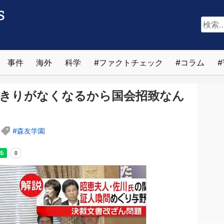
検
索:
事件
海外
科学
ファクトチェック
コラム
らきりがなくなるから国会招致なん
森友学園