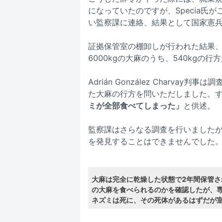
になっていたのですが、Specia氏が
い監察課に連絡、結果として国家憲
証拠保管室の棚卸しが行われた結果、国
6000kgの大麻のうち、540kgの
Adrián González Charva
た大麻の行方を問いただしました。
ミが全部食べてしまった」
と供述。
監察課はさらなる調査を行いました
を発見することはできませんでした
大麻は完全に乾燥した状態で2年間保管
の大麻を食べられるのかを確認したが、
ネズミは死に、その死体があるはずだが