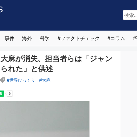
検
索:
事件
海外
科学
ファクトチェック
コラム
gの大麻が消失、担当者らは「ジャン
べられた」と供述
世界びっくり
大麻