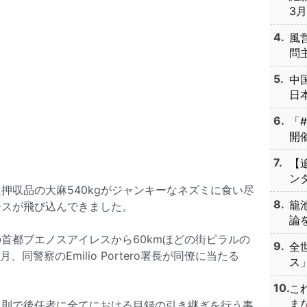
3月
風
問主
中
日本
「
開催
【
ンタ
押収品の大麻540kgがジャンキーなネズミに食い尽
籠
ースが飛び込んできました。
論を
首都ブエノスアイレスから60kmほどの街ピラルの
全
、同警察のEmilio Portero署長が同僚に当たる
ス」
こ
まな
規則で後任者に全てにおける目録の引き継ぎを行う事