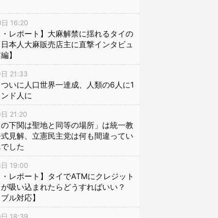
日 16:20
イ・レポート】大麻解禁に揺れるタイの
、日本人大麻販売店主に直撃インタビュ
前編】
日 21:33
ついに人口世界一達成、人類の6人に1
インド人に
日 21:20
口の下関は聖地と同等の場所」は統一教
公式見解、立憲民主党は何も間違ってい
んでした
日 19:00
・レポート】タイでATMにクレジット
ドが吸い込まれたらどうすればいい？
ラブル対応】
日 18:39