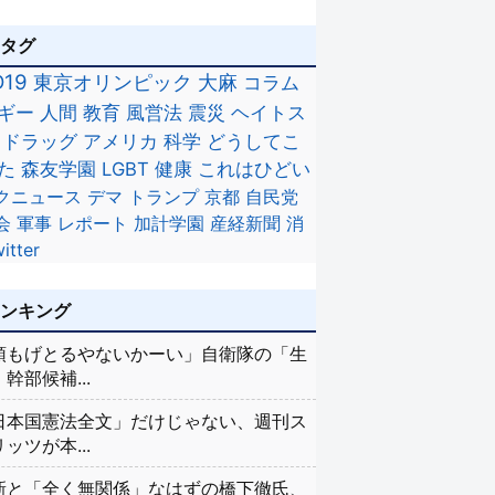
のタグ
D19
東京オリンピック
大麻
コラム
ギー
人間
教育
風営法
震災
ヘイトス
ドラッグ
アメリカ
科学
どうしてこ
た
森友学園
LGBT
健康
これはひどい
クニュース
デマ
トランプ
京都
自民党
会
軍事
レポート
加計学園
産経新聞
消
itter
ランキング
頭もげとるやないかーい」自衛隊の「生
幹部候補...
日本国憲法全文」だけじゃない、週刊ス
ッツが本...
新と「全く無関係」なはずの橋下徹氏、