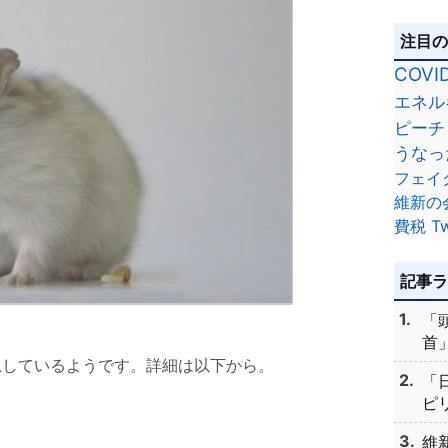
注目
COVI
エネル
ピーチ
うなっ
フェイ
維新の
費税
Tw
記事
「
首」
息しているようです。詳細は以下から。
「
ピリ
維