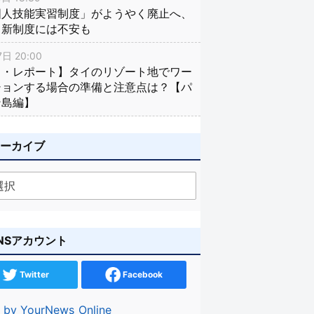
国人技能実習制度」がようやく廃止へ、
し新制度には不安も
日 20:00
イ・レポート】タイのリゾート地でワー
ションする場合の準備と注意点は？【パ
ン島編】
アーカイブ
NSアカウント
Twitter
Facebook
 by YourNews_Online