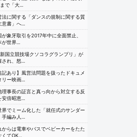
まで「大...
営法に関する「ダンスの規制に関する質
意書」へ...
国が象牙取引を2017年中に全面禁止、
が世界...
#新国立競技場クソコラグランプリ」が
され、怒...
追記あり】風営法問題を扱ったドキュメ
リー映画...
池理事長の証言と真っ向から対立する反
安倍昭恵...
世界でミーム化した「就任式のサンダー
手編み人...
れからは電車やバスでベビーカーをたた
くてOK...