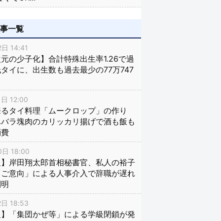
記事一覧
日 14:41
元の少子化】合計特殊出生率1.26で過
タイに、出生数も過去最少の77万747
日 12:00
来るタイ料理「ムークロップ」の作り
豚バラ塊肉のカリッカリ揚げで酒も飯も
消費
日 18:00
報】岸田翔太郎首相秘書官、私人の裕子
「ご意向」による人事介入で辞職が遅れ
判明
日 18:53
報】「集団かぜ等」による学級閉鎖が発