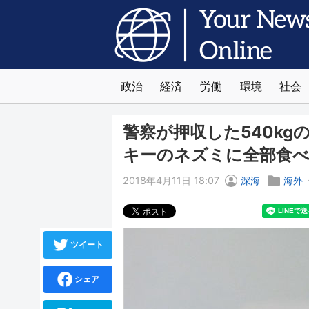
政治
経済
労働
環境
社会
警察が押収した540k
キーのネズミに全部食
2018年4月11日 18:07
深海
海外
ツイート
シェア