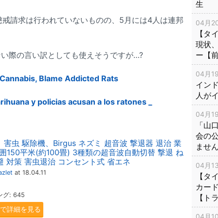
生
の懲戒請求は行われていないものの、5月には4人は連邦
04月20
。
【タ
現状
ー【
い際の言い訳としても使えそうですが…?
04月19
 Cannabis, Blame Addicted Rats
インド
人が
huana y policias acusan a los ratones _
04月19
「山
会の
 害虫 駆除機、Birgus ネズミ 超音波 撃退器 退治 業
ませ
150平米(約100畳) 3種類の超音波自動切替 撃退 ね
避 対策 害虫退治 コンセント式 省エネ
04月13
zlet
at 18.04.11
【タイ
カー
: 645
【ト
.jpで詳細を見る
04月10