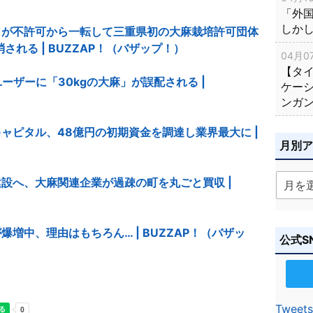
「外
しか
」が不許可から一転して三重県初の大麻栽培許可団体
れる | BUZZAP！（バザップ！）
04月07
【タ
ーザーに「30kgの大麻」が誤配される |
ケー
ンガ
ャピタル、48億円の初期資金を調達し業界最大に |
月別
設へ、大麻関連企業が過疎の町を丸ごと買収 |
増中、理由はもちろん… | BUZZAP！（バザッ
公式S
Tweets