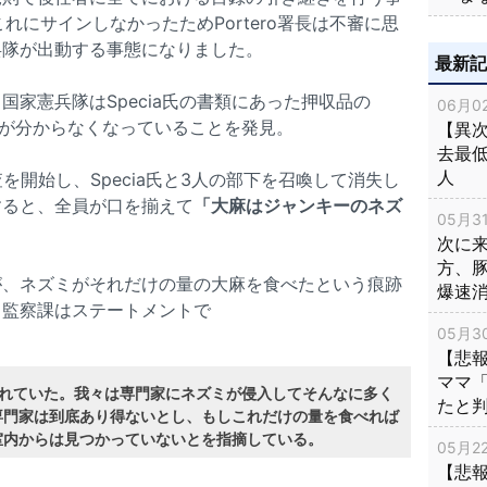
これにサインしなかったためPortero署長は不審に思
兵隊が出動する事態になりました。
最新
家憲兵隊はSpecia氏の書類にあった押収品の
06月02
行方が分からなくなっていることを発見。
【異次
去最低
人
y判事は調査を開始し、Specia氏と3人の部下を召喚して消失し
すると、全員が口を揃えて
「大麻はジャンキーのネズ
05月31
次に
方、
が、ネズミがそれだけの量の大麻を食べたという痕跡
爆速
。監察課はステートメントで
05月30
【悲
ママ
されていた。我々は専門家にネズミが侵入してそんなに多く
たと
専門家は到底あり得ないとし、もしこれだけの量を食べれば
室内からは見つかっていないとを指摘している。
05月22
【悲