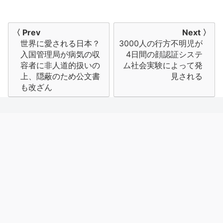
投
〈 Prev
Next 〉
世界に愛される日本？
3000人の行方不明児が
稿
入国管理局が病気の収
4日間の顔認証システ
ナ
容者に非人道的扱いの
ム社会実験によって発
上、隠蔽のため公文書
見される
ビ
も改ざん
ゲ
ー
シ
ョ
ン