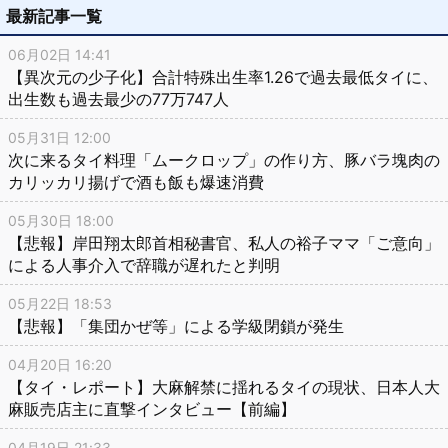
最新記事一覧
06月02日 14:41
【異次元の少子化】合計特殊出生率1.26で過去最低タイに、
出生数も過去最少の77万747人
05月31日 12:00
次に来るタイ料理「ムークロップ」の作り方、豚バラ塊肉の
カリッカリ揚げで酒も飯も爆速消費
05月30日 18:00
【悲報】岸田翔太郎首相秘書官、私人の裕子ママ「ご意向」
による人事介入で辞職が遅れたと判明
05月22日 18:53
【悲報】「集団かぜ等」による学級閉鎖が発生
04月20日 16:20
【タイ・レポート】大麻解禁に揺れるタイの現状、日本人大
麻販売店主に直撃インタビュー【前編】
04月19日 21:33