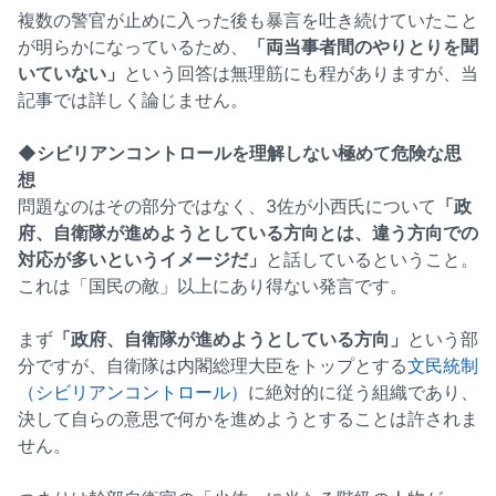
複数の警官が止めに入った後も暴言を吐き続けていたこと
が明らかになっているため、
「両当事者間のやりとりを聞
いていない」
という回答は無理筋にも程がありますが、当
記事では詳しく論じません。
◆シビリアンコントロールを理解しない極めて危険な思
想
問題なのはその部分ではなく、3佐が小西氏について
「政
府、自衛隊が進めようとしている方向とは、違う方向での
対応が多いというイメージだ」
と話しているということ。
これは「国民の敵」以上にあり得ない発言です。
まず
「政府、自衛隊が進めようとしている方向」
という部
分ですが、自衛隊は内閣総理大臣をトップとする
文民統制
（シビリアンコントロール）
に絶対的に従う組織であり、
決して自らの意思で何かを進めようとすることは許されま
せん。