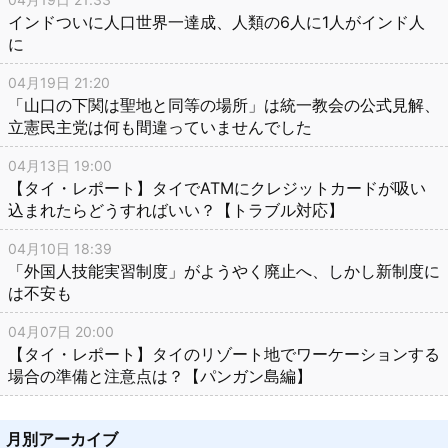
インドついに人口世界一達成、人類の6人に1人がインド人
に
04月19日 21:20
「山口の下関は聖地と同等の場所」は統一教会の公式見解、
立憲民主党は何も間違っていませんでした
04月13日 19:00
【タイ・レポート】タイでATMにクレジットカードが吸い
込まれたらどうすればいい？【トラブル対応】
04月10日 18:39
「外国人技能実習制度」がようやく廃止へ、しかし新制度に
は不安も
04月07日 20:00
【タイ・レポート】タイのリゾート地でワーケーションする
場合の準備と注意点は？【パンガン島編】
月別アーカイブ