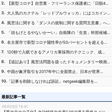
【新型コロナ】自営業・フリーランス保護者に「日額4...
大人気のカクテル「レッドブルウォッカ」にはコカイン...
風営法に関する「ダンスの規制に関する質問主意書」へ...
「頭もげとるやないかーい」自衛隊の「生首」幹部候補...
名古屋市で新型コロナ陽性率が50パーセントを超える...
120秒で入眠できるアメリカ軍採用のテクニック、成...
【追記あり】風営法問題を扱ったドキュメンタリー映画...
中国が象牙取引を2017年中に全面禁止、日本が世界...
「記事を削除しなければ訴訟」netgeek編集部を...
最新記事一覧
06月02日 14:41