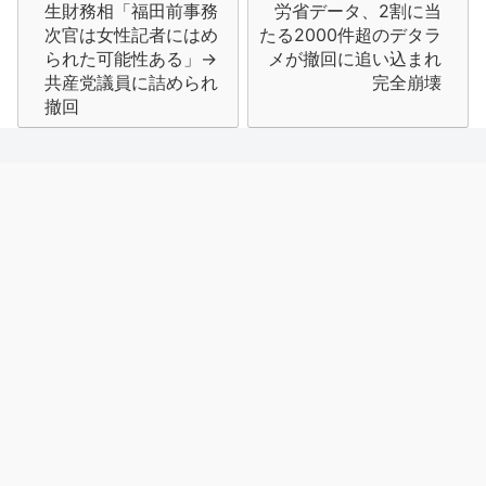
生財務相「福田前事務
労省データ、2割に当
ナ
次官は女性記者にはめ
たる2000件超のデタラ
られた可能性ある」→
メが撤回に追い込まれ
ビ
共産党議員に詰められ
完全崩壊
撤回
ゲ
ー
シ
ョ
ン