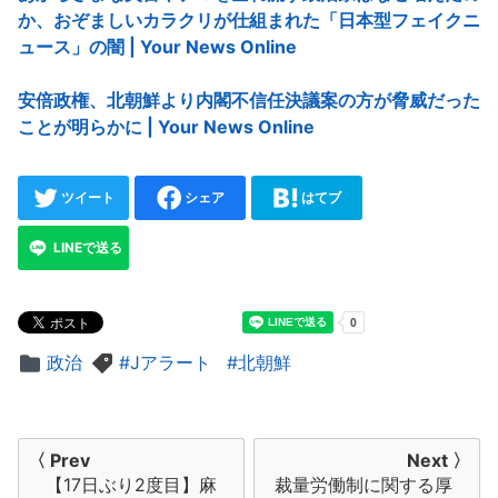
か、おぞましいカラクリが仕組まれた「日本型フェイクニ
ュース」の闇 | Your News Online
安倍政権、北朝鮮より内閣不信任決議案の方が脅威だった
ことが明らかに | Your News Online
ツイート
シェア
はてブ
LINEで送る
政治
Jアラート
北朝鮮
投
〈 Prev
Next 〉
【17日ぶり2度目】麻
裁量労働制に関する厚
稿