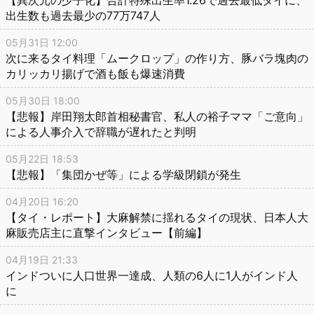
【異次元の少子化】合計特殊出生率1.26で過去最低タイに、
出生数も過去最少の77万747人
05月31日 12:00
次に来るタイ料理「ムークロップ」の作り方、豚バラ塊肉の
カリッカリ揚げで酒も飯も爆速消費
05月30日 18:00
【悲報】岸田翔太郎首相秘書官、私人の裕子ママ「ご意向」
による人事介入で辞職が遅れたと判明
05月22日 18:53
【悲報】「集団かぜ等」による学級閉鎖が発生
04月20日 16:20
【タイ・レポート】大麻解禁に揺れるタイの現状、日本人大
麻販売店主に直撃インタビュー【前編】
04月19日 21:33
インドついに人口世界一達成、人類の6人に1人がインド人
に