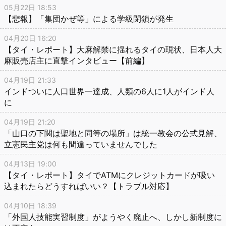
05月22日 18:53
【悲報】「集団かぜ等」による学級閉鎖が発生
04月20日 16:20
【タイ・レポート】大麻解禁に揺れるタイの現状、日本人大
麻販売店主に直撃インタビュー【前編】
04月19日 21:33
インドついに人口世界一達成、人類の6人に1人がインド人
に
04月19日 21:20
「山口の下関は聖地と同等の場所」は統一教会の公式見解、
立憲民主党は何も間違っていませんでした
04月13日 19:00
【タイ・レポート】タイでATMにクレジットカードが吸い
込まれたらどうすればいい？【トラブル対応】
04月10日 18:39
「外国人技能実習制度」がようやく廃止へ、しかし新制度に