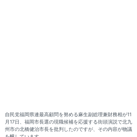
自民党福岡県連最高顧問を努める麻生副総理兼財務相が11
月17日、福岡市長選の現職候補を応援する街頭演説で北九
州市の北橋健治市長を批判したのですが、その内容が物議
を醸しています。