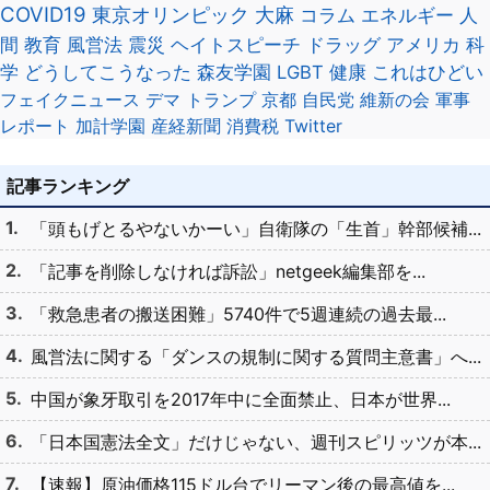
COVID19
東京オリンピック
大麻
コラム
エネルギー
人
間
教育
風営法
震災
ヘイトスピーチ
ドラッグ
アメリカ
科
学
どうしてこうなった
森友学園
LGBT
健康
これはひどい
フェイクニュース
デマ
トランプ
京都
自民党
維新の会
軍事
レポート
加計学園
産経新聞
消費税
Twitter
記事ランキング
「頭もげとるやないかーい」自衛隊の「生首」幹部候補...
「記事を削除しなければ訴訟」netgeek編集部を...
「救急患者の搬送困難」5740件で5週連続の過去最...
風営法に関する「ダンスの規制に関する質問主意書」へ...
中国が象牙取引を2017年中に全面禁止、日本が世界...
「日本国憲法全文」だけじゃない、週刊スピリッツが本...
【速報】原油価格115ドル台でリーマン後の最高値を...