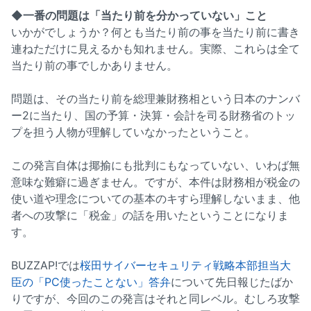
◆一番の問題は「当たり前を分かっていない」こと
いかがでしょうか？何とも当たり前の事を当たり前に書き
連ねただけに見えるかも知れません。実際、これらは全て
当たり前の事でしかありません。
問題は、その当たり前を総理兼財務相という日本のナンバ
ー2に当たり、国の予算・決算・会計を司る財務省のトッ
プを担う人物が理解していなかったということ。
この発言自体は揶揄にも批判にもなっていない、いわば無
意味な難癖に過ぎません。ですが、本件は財務相が税金の
使い道や理念についての基本のキすら理解しないまま、他
者への攻撃に「税金」の話を用いたということになりま
す。
BUZZAP!では
桜田サイバーセキュリティ戦略本部担当大
臣の「PC使ったことない」答弁
について先日報じたばか
りですが、今回のこの発言はそれと同レベル。むしろ攻撃