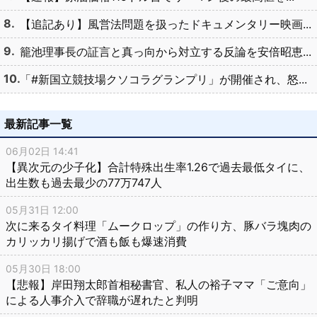
【追記あり】風営法問題を扱ったドキュメンタリー映画...
籠池理事長の証言と真っ向から対立する反論を安倍昭恵...
「#新国立競技場クソコラグランプリ」が開催され、怒...
最新記事一覧
06月02日 14:41
【異次元の少子化】合計特殊出生率1.26で過去最低タイに、
出生数も過去最少の77万747人
05月31日 12:00
次に来るタイ料理「ムークロップ」の作り方、豚バラ塊肉の
カリッカリ揚げで酒も飯も爆速消費
05月30日 18:00
【悲報】岸田翔太郎首相秘書官、私人の裕子ママ「ご意向」
による人事介入で辞職が遅れたと判明