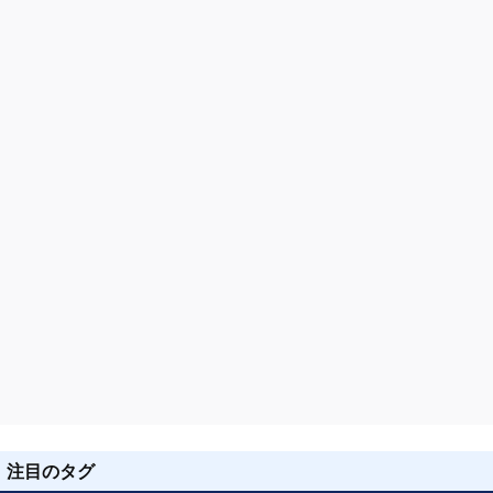
シ
ョ
ン
注目のタグ