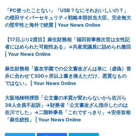
「PC使ったことない」「USB？なにそれおいしいの？」
の桜田サイバーセキュリティ戦略本部担当大臣、完全無欠
の堅牢性と海外で絶賛 | Your News Online
【17日ぶり2度目】麻生財務相「福田前事務次官は女性記
者にはめられた可能性ある」→共産党議員に詰められ撤回
| Your News Online
麻生財務相「森友学園での公文書改ざんは単に（虚偽）答
弁に合わせて300ヶ所以上書き換えただけ、悪質なもの
ではない」 | Your News Online
大阪地検特捜部「公文書の本質が変わらないから佐川ら
38人全員不起訴」→財務省「公文書改ざん指示したのは
佐川でした」→二階幹事長「これですっきり」→安倍首相
「麻生続投」 | Your News Online