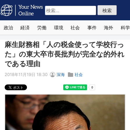
検
索:
政治
経済
労働
環境
社会
事件
海外
科学
麻生財務相「人の税金使って学校行っ
た」の東大卒市長批判が完全な的外れ
である理由
2018年11月19日 18:30
深海
社会