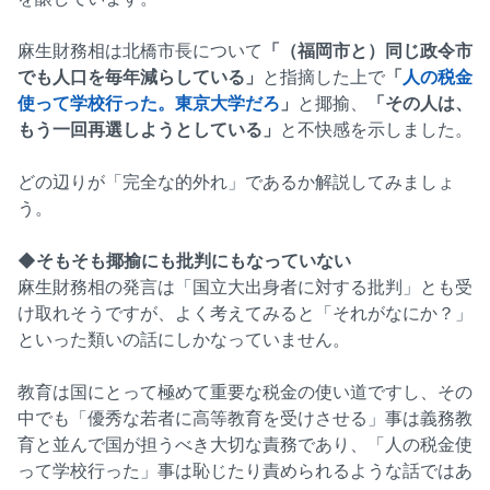
麻生財務相は北橋市長について
「（福岡市と）同じ政令市
でも人口を毎年減らしている」
と指摘した上で
「
人の税金
使って学校行った。東京大学だろ
」
と揶揄、
「その人は、
もう一回再選しようとしている」
と不快感を示しました。
どの辺りが「完全な的外れ」であるか解説してみましょ
う。
◆そもそも揶揄にも批判にもなっていない
麻生財務相の発言は「国立大出身者に対する批判」とも受
け取れそうですが、よく考えてみると「それがなにか？」
といった類いの話にしかなっていません。
教育は国にとって極めて重要な税金の使い道ですし、その
中でも「優秀な若者に高等教育を受けさせる」事は義務教
育と並んで国が担うべき大切な責務であり、「人の税金使
って学校行った」事は恥じたり責められるような話ではあ