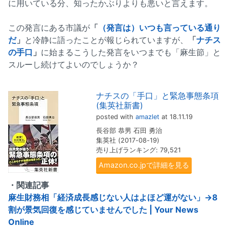
に用いている分、知ったかぶりよりも悪いと言えます。
この発言にある市議が
「
（発言は）いつも言っている通り
だ
」
と冷静に語ったことが報じられていますが、
「
ナチス
の手口
」
に始まるこうした発言をいつまでも「麻生節」と
スルーし続けてよいのでしょうか？
ナチスの「手口」と緊急事態条項
(集英社新書)
posted with
amazlet
at 18.11.19
長谷部 恭男 石田 勇治
集英社 (2017-08-19)
売り上げランキング: 79,521
Amazon.co.jpで詳細を見る
・関連記事
麻生財務相「経済成長感じない人はよほど運がない」→8
割が景気回復を感じていませんでした | Your News
Online