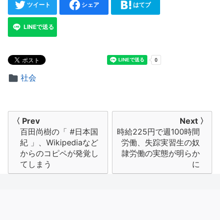
ツイート
シェア
はてブ
LINEで送る
社会
投
〈 Prev
Next 〉
百田尚樹の「 #日本国
時給225円で週100時間
稿
紀 」、Wikipediaなど
労働、失踪実習生の奴
ナ
からのコピペが発覚し
隷労働の実態が明らか
てしまう
に
ビ
ゲ
ー