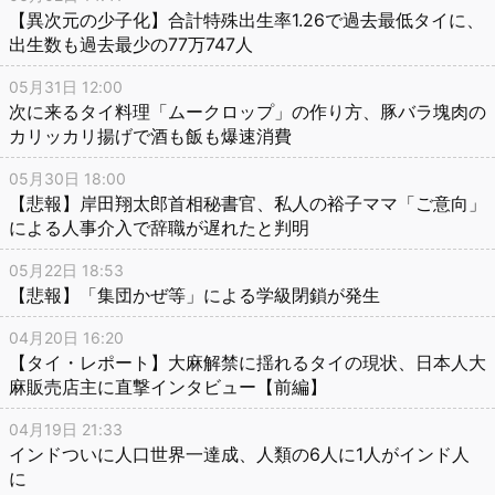
【異次元の少子化】合計特殊出生率1.26で過去最低タイに、
出生数も過去最少の77万747人
05月31日 12:00
次に来るタイ料理「ムークロップ」の作り方、豚バラ塊肉の
カリッカリ揚げで酒も飯も爆速消費
05月30日 18:00
【悲報】岸田翔太郎首相秘書官、私人の裕子ママ「ご意向」
による人事介入で辞職が遅れたと判明
05月22日 18:53
【悲報】「集団かぜ等」による学級閉鎖が発生
04月20日 16:20
【タイ・レポート】大麻解禁に揺れるタイの現状、日本人大
麻販売店主に直撃インタビュー【前編】
04月19日 21:33
インドついに人口世界一達成、人類の6人に1人がインド人
に