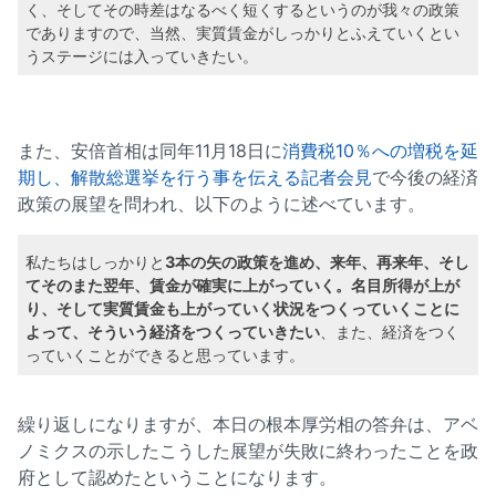
く、そしてその時差はなるべく短くするというのが我々の政策
でありますので、当然、実質賃金がしっかりとふえていくとい
うステージには入っていきたい。
また、安倍首相は同年11月18日に
消費税10％への増税を延
期し、解散総選挙を行う事を伝える記者会見
で今後の経済
政策の展望を問われ、以下のように述べています。
私たちはしっかりと
3本の矢の政策を進め、来年、再来年、そし
てそのまた翌年、賃金が確実に上がっていく。名目所得が上が
り、そして実質賃金も上がっていく状況をつくっていくことに
よって、そういう経済をつくっていきたい
、また、経済をつく
っていくことができると思っています。
繰り返しになりますが、本日の根本厚労相の答弁は、アベ
ノミクスの示したこうした展望が失敗に終わったことを政
府として認めたということになります。