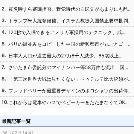
震災時すら審議拒否、野党時代の自民党があまりにも酷...
トランプ米大統領候補、イスラム教徒入国禁止要求批判...
120秒で入眠できるアメリカ軍採用のテクニック、成...
パリの街並みをコピーした中国の新興都市が丸ごとゴー...
日本人人口が過去最大の27万6千人減少、65歳以上...
さいたま市委託分のマイナンバー等58万件も流出、国...
「第三次世界大戦は見たくない」ドゥテルテ比大統領が...
フレッドペリーが最重要デザインのポロシャツの出荷停...
これからは電車やバスでベビーカーをたたまなくてOK...
最新記事一覧
06月02日 14:41