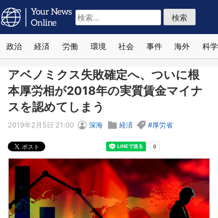
検
索:
政治
経済
労働
環境
社会
事件
海外
科学
アベノミクス失敗確定へ、ついに根
本厚労相が2018年の実質賃金マイナ
スを認めてしまう
2019年2月5日 21:00
深海
経済
厚労省