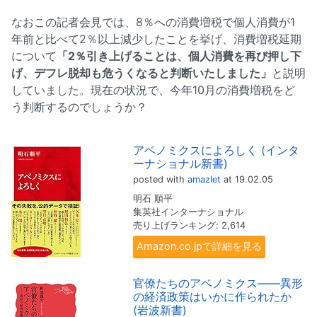
なおこの記者会見では、8％への消費増税で個人消費が1
年前と比べて2％以上減少したことを挙げ、消費増税延期
について
「2％引き上げることは、個人消費を再び押し下
げ、デフレ脱却も危うくなると判断いたしました」
と説明
していました。現在の状況で、今年10月の消費増税をど
う判断するのでしょうか？
アベノミクスによろしく (インタ
ーナショナル新書)
posted with
amazlet
at 19.02.05
明石 順平
集英社インターナショナル
売り上げランキング: 2,614
Amazon.co.jpで詳細を見る
官僚たちのアベノミクス――異形
の経済政策はいかに作られたか
(岩波新書)