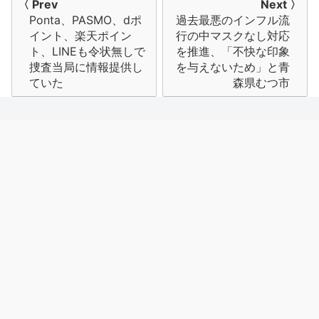
投
〈 Prev
Next 〉
Ponta、PASMO、dポ
過去最悪のインフル流
稿
イント、楽天ポイン
行の中マスクなし対応
ナ
ト、LINEも令状無しで
を推進、「不快な印象
捜査当局に情報提供し
を与えないため」と青
ビ
ていた
森県むつ市
ゲ
ー
シ
ョ
ン