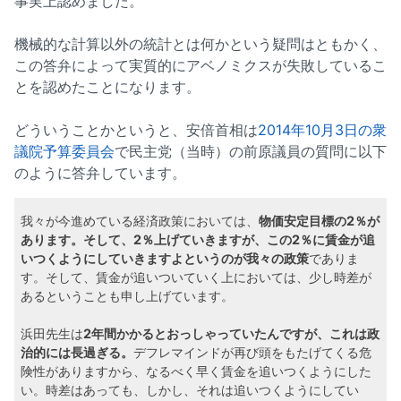
事実上認めました。
機械的な計算以外の統計とは何かという疑問はともかく、
この答弁によって実質的にアベノミクスが失敗しているこ
とを認めたことになります。
どういうことかというと、安倍首相は
2014年10月3日の衆
議院予算委員会
で民主党（当時）の前原議員の質問に以下
のように答弁しています。
我々が今進めている経済政策においては、
物価安定目標の2％が
あります。そして、2％上げていきますが、この2％に賃金が追
いつくようにしていきますよというのが我々の政策
でありま
す。そして、賃金が追いついていく上においては、少し時差が
あるということも申し上げています。
浜田先生は
2年間かかるとおっしゃっていたんですが、これは政
治的には長過ぎる。
デフレマインドが再び頭をもたげてくる危
険性がありますから、なるべく早く賃金を追いつくようにした
い。時差はあっても、しかし、それは追いつくようにしてい