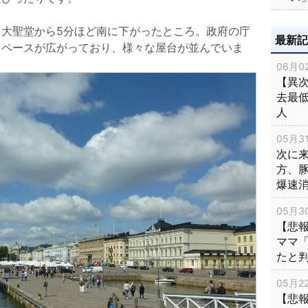
大聖堂から5分ほど南に下がったところ。政府の庁
最新
スペースが広がっており、様々な屋台が並んでいま
06月02
【異次
去最低
人
05月31
次に
方、
爆速
05月30
【悲
ママ
たと
05月22
【悲