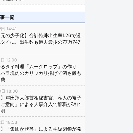
記事一覧
日 14:41
元の少子化】合計特殊出生率1.26で過
タイに、出生数も過去最少の77万747
日 12:00
来るタイ料理「ムークロップ」の作り
豚バラ塊肉のカリッカリ揚げで酒も飯も
消費
日 18:00
報】岸田翔太郎首相秘書官、私人の裕子
「ご意向」による人事介入で辞職が遅れ
判明
日 18:53
報】「集団かぜ等」による学級閉鎖が発