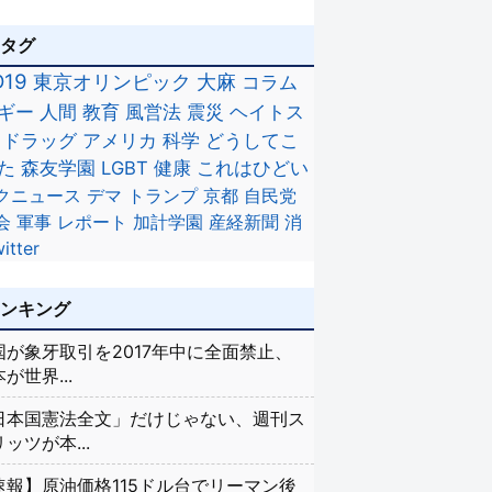
のタグ
D19
東京オリンピック
大麻
コラム
ギー
人間
教育
風営法
震災
ヘイトス
ドラッグ
アメリカ
科学
どうしてこ
た
森友学園
LGBT
健康
これはひどい
クニュース
デマ
トランプ
京都
自民党
会
軍事
レポート
加計学園
産経新聞
消
itter
ランキング
国が象牙取引を2017年中に全面禁止、
が世界...
日本国憲法全文」だけじゃない、週刊ス
ッツが本...
速報】原油価格115ドル台でリーマン後