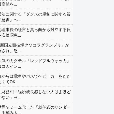
高値を...
営法に関する「ダンスの規制に関する質
意書」へ...
池理事長の証言と真っ向から対立する反
安倍昭恵...
#新国立競技場クソコラグランプリ」が
され、怒...
人気のカクテル「レッドブルウォッカ」
コカイン...
れからは電車やバスでベビーカーをたた
くてOK...
生財務相「経済成長感じない人はよほど
ない」→...
世界でミーム化した「就任式のサンダー
手編み人...