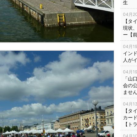
生
04月20
【タ
現状
ー【
04月19
インド
人が
04月19
「山
会の
ませ
04月13
【タイ
カー
【ト
04月10