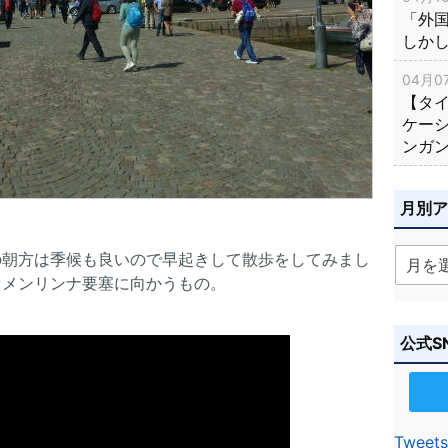
「外
しか
04月07
【タ
ケー
ンガ
月別
の朝方は季候も良いので早起きして散歩をしてみまし
オメンリンナ要塞に向かうもの。
公式S
Tweets