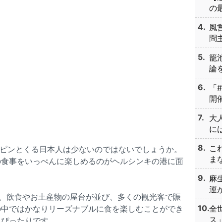
の最
風
問主
籠
論を
「
開催
大
には
こ
かピンとくる日本人は少ないのではないでしょうか。
まな
の食事をいっぺんに楽しめるのがヘルシンキの港に面
麻
運が
で、飲食やお土産物の屋台が並び、多くの観光客で賑
の中ではかなりリーズナブルに食を楽しむことができ
全
ス」
にぴったりです。