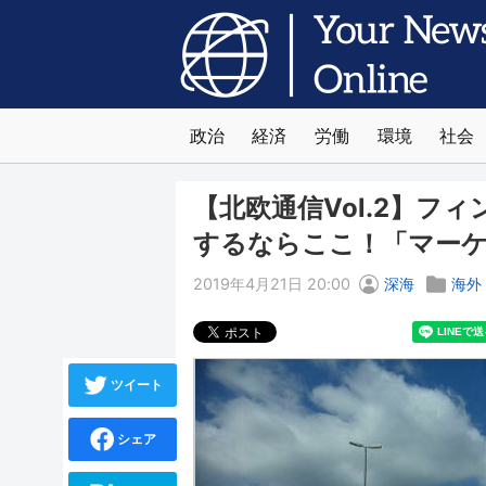
政治
経済
労働
環境
社会
【北欧通信Vol.2】フ
するならここ！「マー
2019年4月21日 20:00
深海
海外
ツイート
シェア