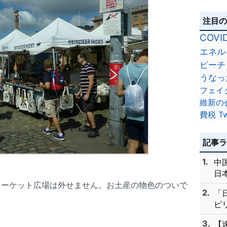
注目
COVI
エネル
ピーチ
うなっ
フェイ
維新の
費税
Tw
記事
中
日本
マーケット広場は外せません。お土産の物色のついで
「
ピリ
【