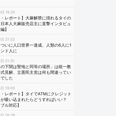
日 16:20
イ・レポート】大麻解禁に揺れるタイの
、日本人大麻販売店主に直撃インタビュ
前編】
日 21:33
ついに人口世界一達成、人類の6人に1
インド人に
日 21:20
口の下関は聖地と同等の場所」は統一教
公式見解、立憲民主党は何も間違ってい
んでした
日 19:00
・レポート】タイでATMにクレジット
ドが吸い込まれたらどうすればいい？
ラブル対応】
日 18:39