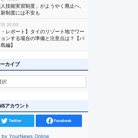
国人技能実習制度」がようやく廃止へ、
し新制度には不安も
日 20:00
イ・レポート】タイのリゾート地でワー
ションする場合の準備と注意点は？【パ
ン島編】
アーカイブ
NSアカウント
Twitter
Facebook
 by YourNews_Online