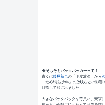
◆そもそもバックパッカーって？
古くは
藤原新也
の「印度放浪」から
「進め!電波少年」の放映などの影響
目指して旅に出ました。
大きなバックパックを背負い、安宿
数ヶ月から数年にわたって各国を旅