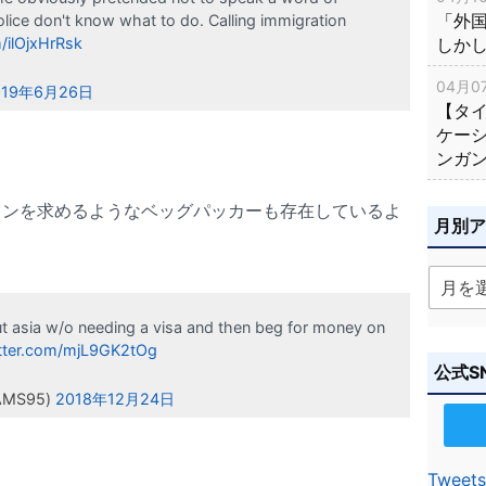
「外
olice don't know what to do. Calling immigration
しか
m/ilOjxHrRsk
04月07
019年6月26日
【タ
ケー
ンガ
ョンを求めるようなベッグパッカーも存在しているよ
月別
t asia w/o needing a visa and then beg for money on
itter.com/mjL9GK2tOg
公式S
AMS95)
2018年12月24日
Tweets