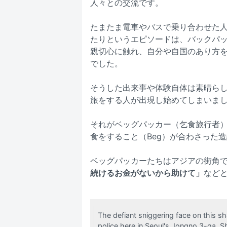
人々との交流です。
たまたま電車やバスで乗り合わせた
たりというエピソードは、バックパ
親切心に触れ、自分や自国のあり方
でした。
そうした出来事や体験自体は素晴ら
旅をする人が出現し始めてしまいま
それがベッグパッカー（乞食旅行者）で
食をすること（Beg）が合わさった
ベッグパッカーたちはアジアの街角
続けるお金がないから助けて」
など
The defiant sniggering face on this 
police here in Seoul's Jongno 3-ga. 