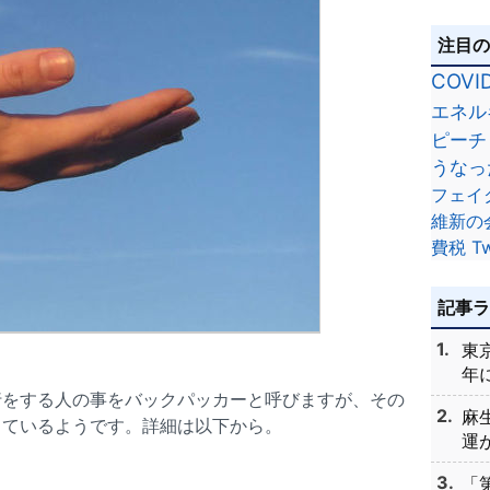
注目
COVI
エネル
ピーチ
うなっ
フェイ
維新の
費税
Tw
記事
東
年に
行をする人の事をバックパッカーと呼びますが、その
麻
しているようです。詳細は以下から。
運が
「