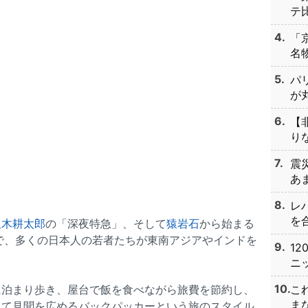
テ比
「
名物
パ
が丸
【
りな
震
あま
レ
を合
沢木耕太郎
の「深夜特急」、そして
猿岩石
から始まる
で、多くの日本人の若者たちが東南アジアやインドを
1
ニッ
に泊まり歩き、屋台で飯を食べながら旅費を節約し、
こ
まな
して見聞を広めるバックパッカーという旅のスタイル