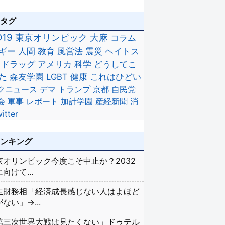
のタグ
D19
東京オリンピック
大麻
コラム
ギー
人間
教育
風営法
震災
ヘイトス
ドラッグ
アメリカ
科学
どうしてこ
た
森友学園
LGBT
健康
これはひどい
クニュース
デマ
トランプ
京都
自民党
会
軍事
レポート
加計学園
産経新聞
消
itter
ランキング
京オリンピック今度こそ中止か？2032
向けて...
生財務相「経済成長感じない人はよほど
ない」→...
第三次世界大戦は見たくない」ドゥテル