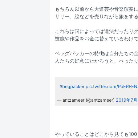
もちろん以前から大道芸や音楽演奏
サリー、絵などを売りながら旅をす
これらは国によっては違法だったり
技能や作品をお金に替えているわけ
ベッグパッカーの特徴は自分たちの
人たちの好意にたかろうと、べった
#begpacker
pic.twitter.com/PaERFEN
— antzameer (@antzameer)
2019年7月
やっていることはどこから見ても10