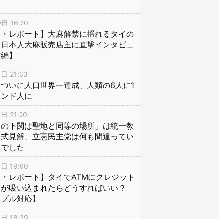
日 16:20
イ・レポート】大麻解禁に揺れるタイの
、日本人大麻販売店主に直撃インタビュ
前編】
日 21:33
ついに人口世界一達成、人類の6人に1
インド人に
日 21:20
口の下関は聖地と同等の場所」は統一教
公式見解、立憲民主党は何も間違ってい
んでした
日 19:00
・レポート】タイでATMにクレジット
ドが吸い込まれたらどうすればいい？
ラブル対応】
日 18:39