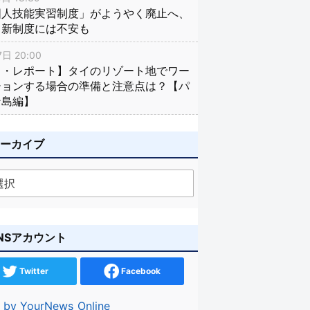
国人技能実習制度」がようやく廃止へ、
し新制度には不安も
日 20:00
イ・レポート】タイのリゾート地でワー
ションする場合の準備と注意点は？【パ
ン島編】
アーカイブ
NSアカウント
Twitter
Facebook
 by YourNews_Online