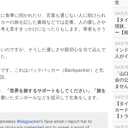
生
04月20
人に食事に招かれたり、言葉も通じない人に助けられ
【タ
ッカーの旅を記した書籍などでは定番。人の優しさや
現状
を考え直すきっかけになったりもします。筆者もそう
ー【
04月19
しいのですが、そうした優しさや親切心を当て込んで
インド
人が
した。
04月19
す。これはバックパッカー（Backpacker）と乞
「山
造語。
会の
ませ
で、
「世界を旅するサポートをしてください」「旅を
と書いたダンボールなどを提示して乞食をします。
04月13
【タイ
カー
【ト
shameless
#begpacker
's face when I report her to
04月10
She obviously pretended not to speak a word of