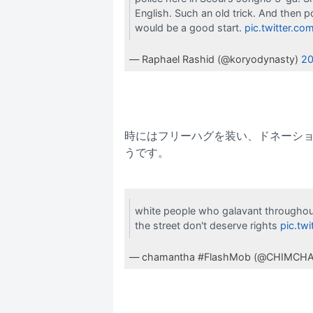
English. Such an old trick. And then p
would be a good start.
pic.twitter.co
— Raphael Rashid (@koryodynasty)
2
時にはフリーハグを装い、ドネーシ
うです。
white people who galavant throughou
the street don't deserve rights
pic.tw
— chamantha #FlashMob (@CHIMCH