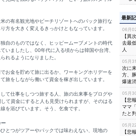
最新
欧米の有名観光地やビーチリゾートへのパック旅行な
あり方を大きく変えるきっかけともなっています。
06月02
【異次
本独自のものではなく、ヒッピームーブメントの時代
去最低
人
ていましたし、00年代に入る頃からは韓国や台湾、
見られるようになりました。
05月31
次に
国でお金を貯めて旅に出るか、ワーキングホリデーを
方、
して旅をしながら働いて資金を稼ぎ出しています。
爆速
05月30
として仕事をしつつ旅する人、旅の出来事をブログや
【悲
公開して資金にすると人も見受けられますが、そのはる
ママ
目線を浴びています。そう、乞食です。
たと
カー
05月22
のひとつがツアーやパックでは味わえない、現地の
【悲