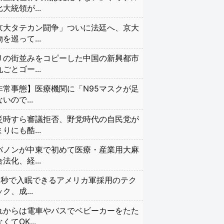
大統領が...
京大タテカン闘争」ついに法廷へ、京大
を巡って...
リの街並みをコピーした中国の新興都市
ごとゴー...
非常事態】医療機関に「N95マスクが足
いので...
災時すら審議拒否、野党時代の自民党が
りにも酷...
バノンが中東で初めて医療・産業用大麻
法化、経...
20秒で入眠できるアメリカ軍採用のテク
ク、成...
れからは電車やバスでベビーカーをたた
くてOK...