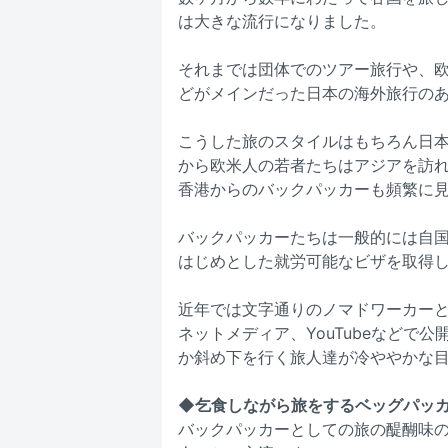
は大きな流行になりました。
それまでは団体でのツアー旅行や、
どがメインだった日本の海外旅行の
こうした旅のスタイルはもちろん日
から欧米人の若者たちはアジアを訪れ
香港からのバックパッカーも頻繁に
バックパッカーたちは一般的には自
はじめとした就労可能なビザを取得
近年では文字通りのノマドワーカー
ネットメディア、YouTubeなどで
か斜め下を行く旅人達が冷ややかな
◆乞食しながら旅をするベッグパッ
バックパッカーとしての旅の醍醐味