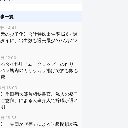
記事一覧
日 14:41
元の少子化】合計特殊出生率1.26で過
タイに、出生数も過去最少の77万747
日 12:00
来るタイ料理「ムークロップ」の作り
豚バラ塊肉のカリッカリ揚げで酒も飯も
消費
日 18:00
報】岸田翔太郎首相秘書官、私人の裕子
「ご意向」による人事介入で辞職が遅れ
判明
日 18:53
報】「集団かぜ等」による学級閉鎖が発