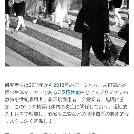
研究者らは2011年から2012年のデータから、末梢部の炎
症の生体マーカーである
C反応性蛋白
と
フィブリノゲン
の
数値を世紀雇用者、非正規雇用者、自営業者、無職に分
類。この2つの物質は体内の炎症に関係しており、慢性的
ストレスで増加し、心臓や血管などの循環器系の将来的な
リスクに深く関係します。