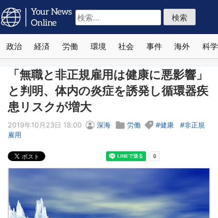
検
索:
政治
経済
労働
環境
社会
事件
海外
科学
「無職と非正規雇用は健康に悪影響」
と判明、体内の炎症を誘発し循環器疾
患リスクが増大
2019年10月23日 18:00
深海
労働
健康
非正規
雇用