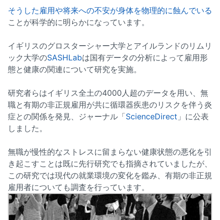
そうした雇用や将来への不安が身体を物理的に蝕んでいる
ことが科学的に明らかになっています。
イギリスのグロスターシャー大学とアイルランドのリムリ
ック大学の
SASHLab
は国有データの分析によって雇用形
態と健康の関連について研究を実施。
研究者らはイギリス全土の4000人超のデータを用い、無
職と有期の非正規雇用が共に循環器疾患のリスクを伴う炎
症との関係を発見、ジャーナル「
ScienceDirect
」に公表
しました。
無職が慢性的なストレスに留まらない健康状態の悪化を引
き起こすことは既に先行研究でも指摘されていましたが、
この研究では現代の就業環境の変化を鑑み、有期の非正規
雇用者についても調査を行っています。