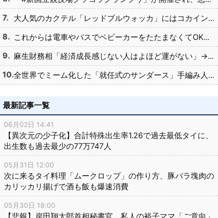
大人気のカクテル「レッドブルウォッカ」にはコカイン...
これからは電車やバスでベビーカーをたたまなくてOK...
麻生財務相「経済成長感じない人はよほど運がない」→...
全世界でミーム化した「就任式のサンダース」手編み人...
最新記事一覧
06月02日 14:41
【異次元の少子化】合計特殊出生率1.26で過去最低タイに、
出生数も過去最少の77万747人
05月31日 12:00
次に来るタイ料理「ムークロップ」の作り方、豚バラ塊肉の
カリッカリ揚げで酒も飯も爆速消費
05月30日 18:00
【悲報】岸田翔太郎首相秘書官、私人の裕子ママ「ご意向」