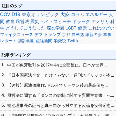
注目のタグ
COVID19
東京オリンピック
大麻
コラム
エネルギー
人
間
教育
風営法
震災
ヘイトスピーチ
ドラッグ
アメリカ
科
学
どうしてこうなった
森友学園
LGBT
健康
これはひどい
フェイクニュース
デマ
トランプ
京都
自民党
維新の会
軍事
レポート
加計学園
産経新聞
消費税
Twitter
記事ランキング
中国が象牙取引を2017年中に全面禁止、日本が世界...
「日本国憲法全文」だけじゃない、週刊スピリッツが本...
【速報】原油価格115ドル台でリーマン後の最高値を...
風営法に関する「ダンスの規制に関する質問主意書」へ...
籠池理事長の証言と真っ向から対立する反論を安倍昭恵...
「#新国立競技場クソコラグランプリ」が開催され、怒...