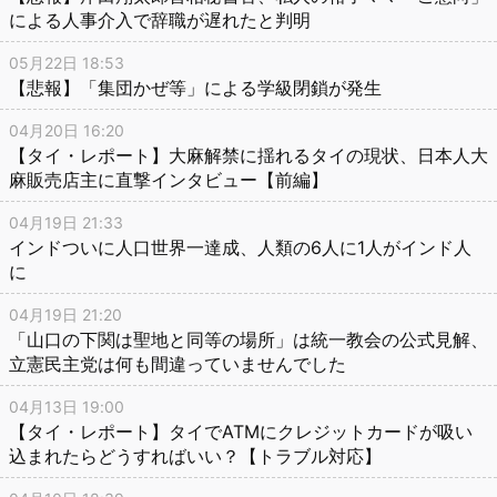
による人事介入で辞職が遅れたと判明
05月22日 18:53
【悲報】「集団かぜ等」による学級閉鎖が発生
04月20日 16:20
【タイ・レポート】大麻解禁に揺れるタイの現状、日本人大
麻販売店主に直撃インタビュー【前編】
04月19日 21:33
インドついに人口世界一達成、人類の6人に1人がインド人
に
04月19日 21:20
「山口の下関は聖地と同等の場所」は統一教会の公式見解、
立憲民主党は何も間違っていませんでした
04月13日 19:00
【タイ・レポート】タイでATMにクレジットカードが吸い
込まれたらどうすればいい？【トラブル対応】