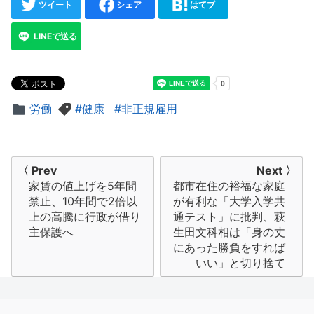
ツイート
シェア
はてブ
LINEで送る
労働
健康
非正規雇用
投
〈 Prev
Next 〉
家賃の値上げを5年間
都市在住の裕福な家庭
稿
禁止、10年間で2倍以
が有利な「大学入学共
ナ
上の高騰に行政が借り
通テスト」に批判、萩
主保護へ
生田文科相は「身の丈
ビ
にあった勝負をすれば
いい」と切り捨て
ゲ
ー