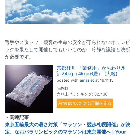
選手やスタッフ、観客の生命の安全が守られないオリンピ
ックを果たして開催してもいいものか、冷静な議論と決断
が必要です。
京都桂川 「業務用」かちわり氷
計24kg（4kg×6袋） (大粒)
posted with
amazlet
at 19.11.15
㈱駒野
売り上げランキング: 82,438
Amazon.co.jpで詳細を見る
・関連記事
東京五輪最大の暑さ対策「マラソン・競歩札幌開催」が決
定、なおパラリンピックのマラソンは東京開催へ | Your