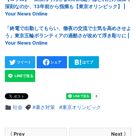
深刻なのか、13年前から指摘も【東京オリンピック】 |
Your News Online
「終電で出勤してもらい、徹夜の交流で士気を高めさせよ
う」東京五輪ボランティアの過酷さが改めて浮き彫りに |
Your News Online
ツイート
シェア
はてブ
LINEで送る
社会
暑さ対策
東京オリンピック
投
〈 Prev
Next 〉