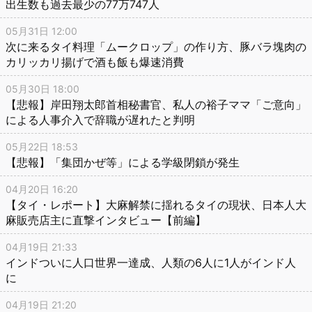
出生数も過去最少の77万747人
05月31日 12:00
次に来るタイ料理「ムークロップ」の作り方、豚バラ塊肉の
カリッカリ揚げで酒も飯も爆速消費
05月30日 18:00
【悲報】岸田翔太郎首相秘書官、私人の裕子ママ「ご意向」
による人事介入で辞職が遅れたと判明
05月22日 18:53
【悲報】「集団かぜ等」による学級閉鎖が発生
04月20日 16:20
【タイ・レポート】大麻解禁に揺れるタイの現状、日本人大
麻販売店主に直撃インタビュー【前編】
04月19日 21:33
インドついに人口世界一達成、人類の6人に1人がインド人
に
04月19日 21:20