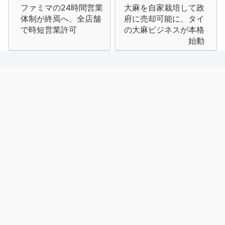
ファミマの24時間営業
大麻を自家栽培して政
稿
体制が終焉へ、全店舗
府に売却可能に、タイ
ナ
で時短営業許可
の大麻ビジネスが本格
始動
ビ
ゲ
ー
シ
ョ
ン