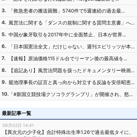
「救急患者の搬送困難」5740件で5週連続の過去最...
風営法に関する「ダンスの規制に関する質問主意書」へ...
中国が象牙取引を2017年中に全面禁止、日本が世界...
「日本国憲法全文」だけじゃない、週刊スピリッツが本...
【速報】原油価格115ドル台でリーマン後の最高値を...
【追記あり】風営法問題を扱ったドキュメンタリー映画...
籠池理事長の証言と真っ向から対立する反論を安倍昭恵...
「#新国立競技場クソコラグランプリ」が開催され、怒...
最新記事一覧
06月02日 14:41
【異次元の少子化】合計特殊出生率1.26で過去最低タイに、