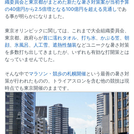
織委員会と東京都がまとめた新たな暑さ対策案が当初予算
の40億円から2.5倍増となる100億円を超える見通し
であ
る事が明らかになりました。
東京オリンピックに関しては、これまで大会組織委員会、
東京都、政府らが
首に濡れタオル
、
打ち水
、
かぶる笠
、
朝
顔
、
氷風呂
、
人工雪
、
遮熱性舗装
などユニークな暑さ対策
を多数打ち出してきましたが、いずれも有効な打開策とは
なっていませんでした。
そんな中で
マラソン・競歩の札幌開催
という最善の暑さ対
策が行われたものの、トライアスロンを含む他の競技は現
時点でも東京開催のままです。