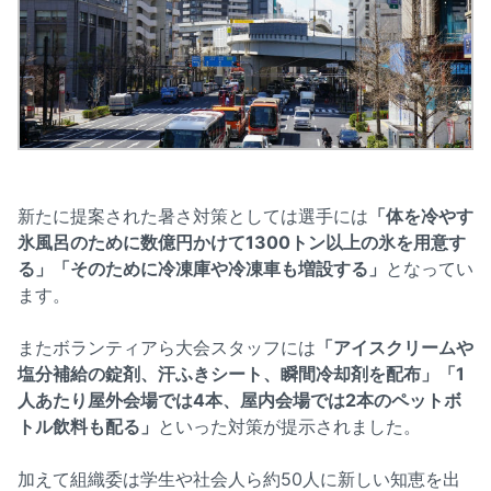
新たに提案された暑さ対策としては選手には
「体を冷やす
氷風呂のために数億円かけて1300トン以上の氷を用意す
る」「そのために冷凍庫や冷凍車も増設する」
となってい
ます。
またボランティアら大会スタッフには
「アイスクリームや
塩分補給の錠剤、汗ふきシート、瞬間冷却剤を配布」「1
人あたり屋外会場では4本、屋内会場では2本のペットボ
トル飲料も配る」
といった対策が提示されました。
加えて組織委は学生や社会人ら約50人に新しい知恵を出