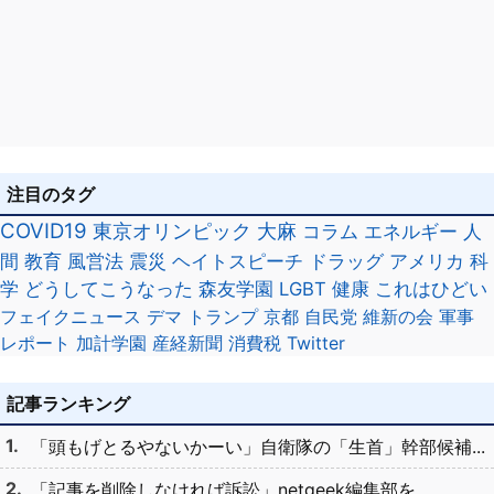
注目のタグ
COVID19
東京オリンピック
大麻
コラム
エネルギー
人
間
教育
風営法
震災
ヘイトスピーチ
ドラッグ
アメリカ
科
学
どうしてこうなった
森友学園
LGBT
健康
これはひどい
フェイクニュース
デマ
トランプ
京都
自民党
維新の会
軍事
レポート
加計学園
産経新聞
消費税
Twitter
記事ランキング
「頭もげとるやないかーい」自衛隊の「生首」幹部候補...
「記事を削除しなければ訴訟」netgeek編集部を...