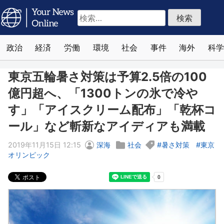
検
索:
政治
経済
労働
環境
社会
事件
海外
科学
東京五輪暑さ対策は予算2.5倍の100
億円超へ、「1300トンの氷で冷や
す」「アイスクリーム配布」「乾杯コ
ール」など斬新なアイディアも満載
2019年11月15日 12:15
深海
社会
暑さ対策
東京
オリンピック