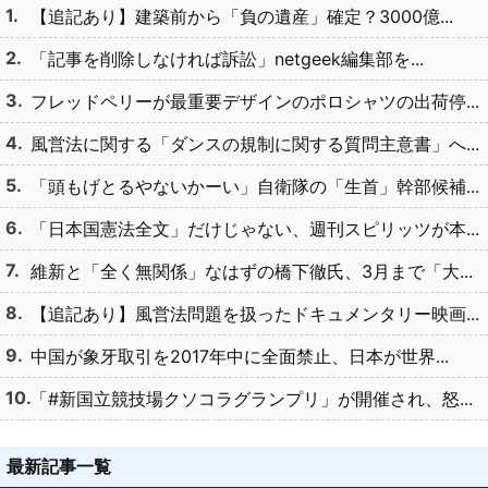
【追記あり】建築前から「負の遺産」確定？3000億...
「記事を削除しなければ訴訟」netgeek編集部を...
フレッドペリーが最重要デザインのポロシャツの出荷停...
風営法に関する「ダンスの規制に関する質問主意書」へ...
「頭もげとるやないかーい」自衛隊の「生首」幹部候補...
「日本国憲法全文」だけじゃない、週刊スピリッツが本...
維新と「全く無関係」なはずの橋下徹氏、3月まで「大...
【追記あり】風営法問題を扱ったドキュメンタリー映画...
中国が象牙取引を2017年中に全面禁止、日本が世界...
「#新国立競技場クソコラグランプリ」が開催され、怒...
最新記事一覧