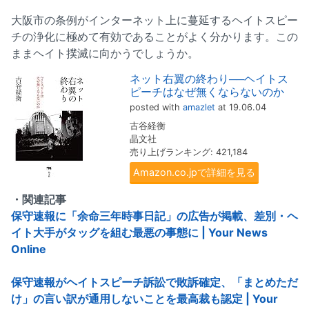
大阪市の条例がインターネット上に蔓延するヘイトスピー
チの浄化に極めて有効であることがよく分かります。この
ままヘイト撲滅に向かうでしょうか。
ネット右翼の終わり──ヘイトス
ピーチはなぜ無くならないのか
posted with
amazlet
at 19.06.04
古谷経衡
晶文社
売り上げランキング: 421,184
Amazon.co.jpで詳細を見る
・関連記事
保守速報に「余命三年時事日記」の広告が掲載、差別・ヘ
イト大手がタッグを組む最悪の事態に | Your News
Online
保守速報がヘイトスピーチ訴訟で敗訴確定、「まとめただ
け」の言い訳が通用しないことを最高裁も認定 | Your