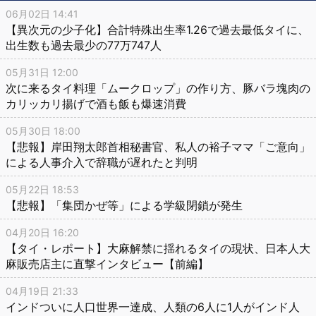
06月02日 14:41
【異次元の少子化】合計特殊出生率1.26で過去最低タイに、
出生数も過去最少の77万747人
05月31日 12:00
次に来るタイ料理「ムークロップ」の作り方、豚バラ塊肉の
カリッカリ揚げで酒も飯も爆速消費
05月30日 18:00
【悲報】岸田翔太郎首相秘書官、私人の裕子ママ「ご意向」
による人事介入で辞職が遅れたと判明
05月22日 18:53
【悲報】「集団かぜ等」による学級閉鎖が発生
04月20日 16:20
【タイ・レポート】大麻解禁に揺れるタイの現状、日本人大
麻販売店主に直撃インタビュー【前編】
04月19日 21:33
インドついに人口世界一達成、人類の6人に1人がインド人