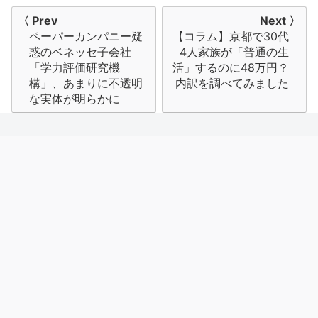
投
〈 Prev
Next 〉
ペーパーカンパニー疑
【コラム】京都で30代
稿
惑のベネッセ子会社
4人家族が「普通の生
ナ
「学力評価研究機
活」するのに48万円？
構」、あまりに不透明
内訳を調べてみました
ビ
な実体が明らかに
ゲ
ー
シ
ョ
ン