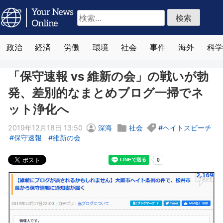
検
索:
政治
経済
労働
環境
社会
事件
海外
科学
「保守速報 vs 維新の会」の戦いが勃
発、差別的なまとめブログ一掃でネ
ット浄化へ
2019年12月18日 13:50
深海
社会
ヘイトスピーチ
保守速報
維新の会