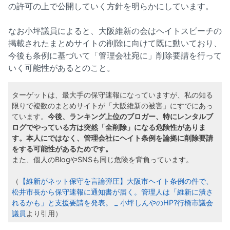
の許可の上で公開していく方針を明らかにしています。
なお小坪議員によると、大阪維新の会はヘイトスピーチの
掲載されたまとめサイトの削除に向けて既に動いており、
今後も条例に基づいて「管理会社宛に」削除要請を行って
いく可能性があるとのこと。
ターゲットは、最大手の保守速報になっていますが、私の知る
限りで複数のまとめサイトが「大阪維新の被害」にすでにあっ
ています。
今後、ランキング上位のブロガー、特にレンタルブ
ログでやっている方は突然「全削除」になる危険性がありま
す。本人にではなく、管理会社にヘイト条例を論拠に削除要請
をする可能性があるためです。
また、個人のBlogやSNSも同じ危険を背負っています。
（
【維新がネット保守を言論弾圧】大阪市ヘイト条例の件で、
松井市長から保守速報に通知書が届く。管理人は「維新に潰さ
れるかも」と支援要請を発表。 _ 小坪しんやのHP?行橋市議会
議員
より引用）