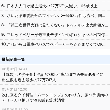
日本人人口が過去最大の27万6千人減少、65歳以上...
さいたま市委託分のマイナンバー等58万件も流出、国...
「第三次世界大戦は見たくない」ドゥテルテ比大統領が...
フレッドペリーが最重要デザインのポロシャツの出荷停...
これからは電車やバスでベビーカーをたたまなくてOK...
最新記事一覧
06月02日 14:41
【異次元の少子化】合計特殊出生率1.26で過去最低タイに、
出生数も過去最少の77万747人
05月31日 12:00
次に来るタイ料理「ムークロップ」の作り方、豚バラ塊肉の
カリッカリ揚げで酒も飯も爆速消費
05月30日 18:00