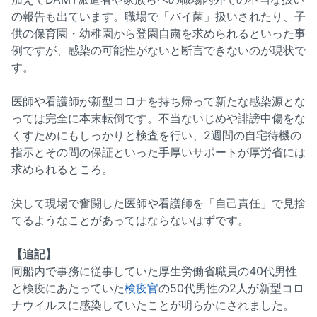
の報告も出ています。職場で「バイ菌」扱いされたり、子
供の保育園・幼稚園から登園自粛を求められるといった事
例ですが、感染の可能性がないと断言できないのが現状で
す。
医師や看護師が新型コロナを持ち帰って新たな感染源とな
っては完全に本末転倒です。不当ないじめや誹謗中傷をな
くすためにもしっかりと検査を行い、2週間の自宅待機の
指示とその間の保証といった手厚いサポートが厚労省には
求められるところ。
決して現場で奮闘した医師や看護師を「自己責任」で見捨
てるようなことがあってはならないはずです。
【追記】
同船内で事務に従事していた厚生労働省職員の40代男性
と検疫にあたっていた
検疫官
の50代男性の2人が新型コロ
ナウイルスに感染していたことが明らかにされました。