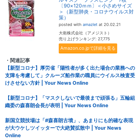
〔90×120ｍｍ〕＜小さめサイズ
＞（新型肺炎・コロナウイルス対
策）
posted with
amazlet
at 20.02.21
大衛株式会社（アメジスト）
売り上げランキング: 27,775
Amazon.co.jpで詳細を見る
・関連記事
【新型コロナ】厚労省「陽性者が多く出た場合の業務への
支障を考慮して」クルーズ船作業の職員にウイルス検査受
けさせない方針 | Your News Online
【新型コロナ】「マスクしないで最後まで頑張る」五輪組
織委の森喜朗会長が表明 | Your News Online
新国立競技場は「#森喜朗古墳」、あまりにも的確な表現
が大ウケしツイッターで大絶賛拡散中 | Your News
Online