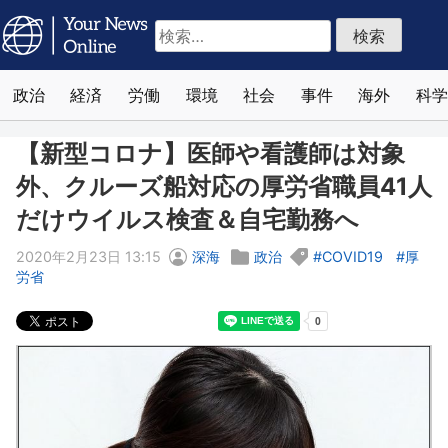
検
索:
政治
経済
労働
環境
社会
事件
海外
科学
【新型コロナ】医師や看護師は対象
外、クルーズ船対応の厚労省職員41人
だけウイルス検査＆自宅勤務へ
2020年2月23日 13:15
深海
政治
COVID19
厚
労省