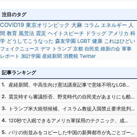
注目のタグ
COVID19
東京オリンピック
大麻
コラム
エネルギー
人
間
教育
風営法
震災
ヘイトスピーチ
ドラッグ
アメリカ
科
学
どうしてこうなった
森友学園
LGBT
健康
これはひどい
フェイクニュース
デマ
トランプ
京都
自民党
維新の会
軍事
レポート
加計学園
産経新聞
消費税
Twitter
記事ランキング
産経新聞、中高生向け憲法講座記事で意味不明なLGB...
震災時すら審議拒否、野党時代の自民党があまりにも酷...
トランプ米大統領候補、イスラム教徒入国禁止要求批判...
120秒で入眠できるアメリカ軍採用のテクニック、成...
パリの街並みをコピーした中国の新興都市が丸ごとゴー...