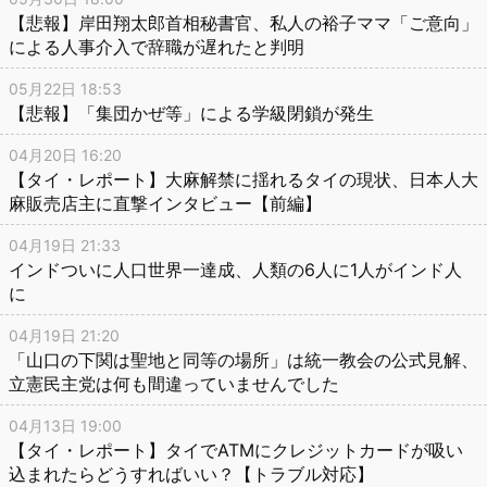
【悲報】岸田翔太郎首相秘書官、私人の裕子ママ「ご意向」
による人事介入で辞職が遅れたと判明
05月22日 18:53
【悲報】「集団かぜ等」による学級閉鎖が発生
04月20日 16:20
【タイ・レポート】大麻解禁に揺れるタイの現状、日本人大
麻販売店主に直撃インタビュー【前編】
04月19日 21:33
インドついに人口世界一達成、人類の6人に1人がインド人
に
04月19日 21:20
「山口の下関は聖地と同等の場所」は統一教会の公式見解、
立憲民主党は何も間違っていませんでした
04月13日 19:00
【タイ・レポート】タイでATMにクレジットカードが吸い
込まれたらどうすればいい？【トラブル対応】