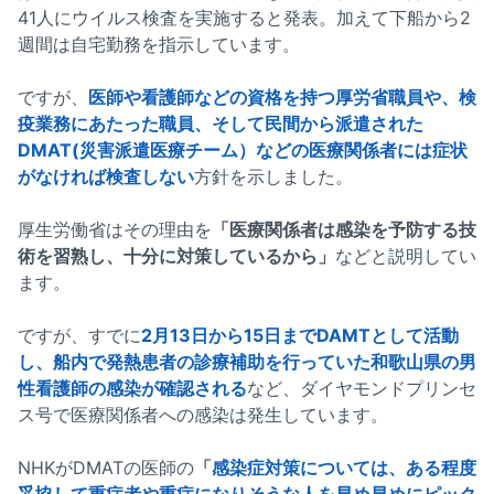
41人にウイルス検査を実施すると発表。加えて下船から2
週間は自宅勤務を指示しています。
ですが、
医師や看護師などの資格を持つ厚労省職員や、検
疫業務にあたった職員、そして民間から派遣された
DMAT(災害派遣医療チーム）などの医療関係者には症状
がなければ検査しない
方針を示しました。
厚生労働省はその理由を
「医療関係者は感染を予防する技
術を習熟し、十分に対策しているから」
などと説明してい
ます。
ですが、すでに
2月13日から15日までDAMTとして活動
し、船内で発熱患者の診療補助を行っていた和歌山県の男
性看護師の感染が確認される
など、ダイヤモンドプリンセ
ス号で医療関係者への感染は発生しています。
NHKがDMATの医師の
「
感染症対策については、ある程度