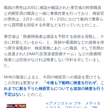
職員の男性は20日に感染が確認された厚労省の幹部職員
と内閣官房の職員と一緒に事務作業を行っており、検疫官
の男性は、2月3～6日と、11～21日にかけて船内で乗客ら
から質問票を回収する作業などを行っていたとのこと。
厚労省は「医療関係者は感染を予防する技術を習熟し、十
分に対策しているから」と、医師や看護師などの資格を持
つ厚労省職員や、検疫業務にあたった職員、そして民間か
ら派遣されたDMAT(災害派遣医療チーム）などの医療関
係者には症状がなければ検査しない方針を示していまし
た。
NHKの報道によると、今回の検疫官への感染を受けても
この方針は変更せず、
「
今後も下船時に検査を行わず、こ
れまでに船を下りた検疫官らについても追加の検査を行う
予定はない
」
とのこと。
≪アメジスト≫ プチ メディカ
ルマスク プラスピンク 7枚