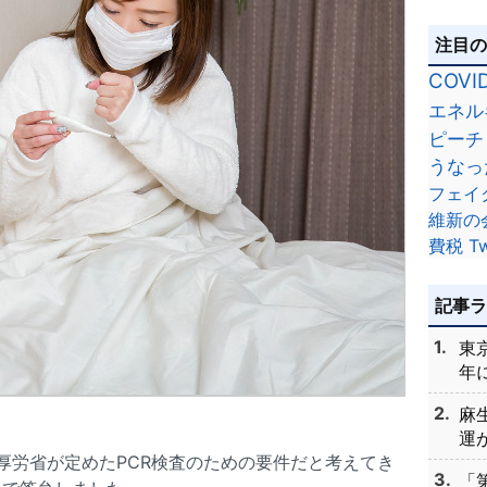
注目
COVI
エネル
ピーチ
うなっ
フェイ
維新の
費税
Tw
記事
東
年に
麻
運が
は厚労省が定めたPCR検査のための要件だと考えてき
「