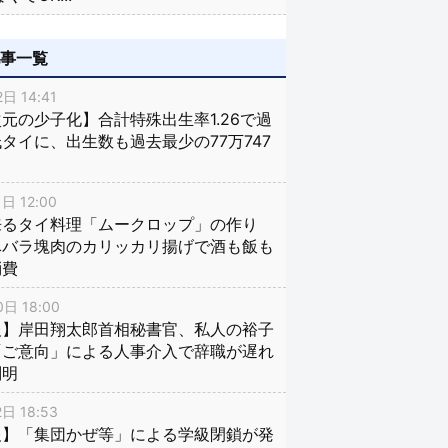
記事一覧
日 14:41
元の少子化】合計特殊出生率1.26で過
タイに、出生数も過去最少の77万747
日 12:00
来るタイ料理「ムークロップ」の作り
豚バラ塊肉のカリッカリ揚げで酒も飯も
消費
日 18:00
報】岸田翔太郎首相秘書官、私人の裕子
「ご意向」による人事介入で辞職が遅れ
判明
日 18:53
報】「集団かぜ等」による学級閉鎖が発