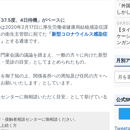
「外
しか
7.5度、4日待機」がベースに
04月07
2020年2月17日に厚生労働省健康局結核感染症課
【タ
区の衛生主管部に宛てた
「
新型コロナウイルス感染症
ケー
て
」
とする通達です。
ンガ
専門家会議の議論を踏まえ、一般の方々に向けた新型
月別
談・受診の目安」としてまとめられたもの。
容を御了知の上、関係各所への周知及び住民の方々へ
うお願いいたします」としています。
談センターに御相談いただく目安」として挙げている
公式S
者・接触者相談センターに御相談ください。
以上続く方
Tweets