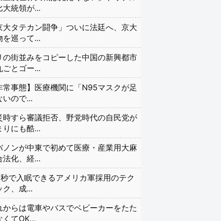
大統領が...
京大タテカン闘争」ついに法廷へ、京大
を巡って...
リの街並みをコピーした中国の新興都市
ごとゴー...
非常事態】医療機関に「N95マスクが足
いので...
災時すら審議拒否、野党時代の自民党が
りにも酷...
バノンが中東で初めて医療・産業用大麻
法化、経...
20秒で入眠できるアメリカ軍採用のテク
ク、成...
れからは電車やバスでベビーカーをたた
くてOK...