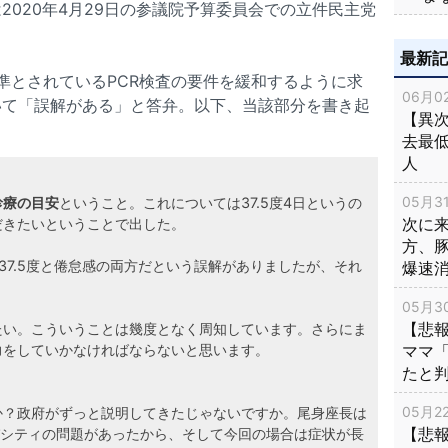
2020年4月29日の参議院予算委員会での立件民主党
最新
基準とされているPCR検査の要件を緩和するように求
06月02
いて「誤解がある」と答弁。以下、当該部分を書き起
【異次
去最低
人
05月31
診療の目安
ということ。これについては37.5度4日というの
次に
だきたいということで出した。
方、
37.5度と倦怠感の両方だという誤解がありましたが、それ
爆速
05月30
【悲
たい。こういうことは幾度となく周知しています。さらにま
ママ
力をしていかなければならないと思います。
たと
05月22
か？政府がずっと説明してきたじゃないですか。尾身座長は
【悲
ャパシティの問題があったから、そして今回の場合は症状が長