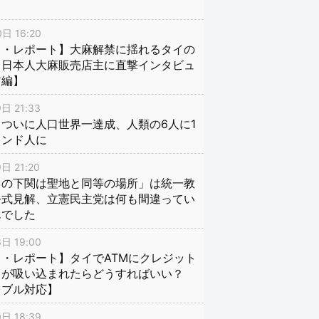
日 16:20
イ・レポート】大麻解禁に揺れるタイの
、日本人大麻販売店主に直撃インタビュ
前編】
日 21:33
ついに人口世界一達成、人類の6人に1
インド人に
日 21:20
口の下関は聖地と同等の場所」は統一教
公式見解、立憲民主党は何も間違ってい
んでした
日 19:00
・レポート】タイでATMにクレジット
ドが吸い込まれたらどうすればいい？
ラブル対応】
日 18:39