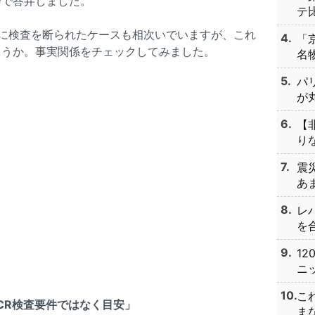
会で答弁しました。
テ比
に検査を断られたケースも相次いでいますが、これ
「
ょうか。事実関係をチェックしてみました。
名物
パ
が丸
【
りな
震
あま
レ
を合
1
ニッ
こ
PCR検査要件ではなく目安」
まな