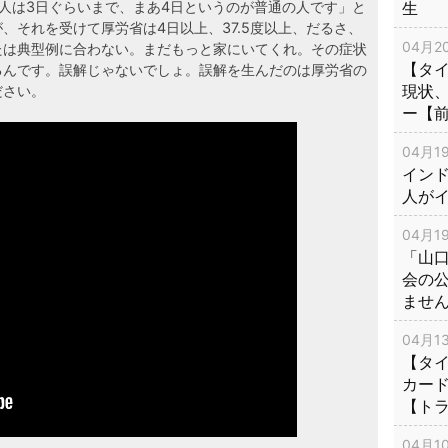
生
人は3日ぐらいまで、まあ4日というのが普通の人です」と
、それを受けて厚労省は4日以上、37.5度以上、だるさ、
04月20
たは典型例に合わない。まだもっと家にいてくれ。その症状
【タ
るんです。誤解じゃないでしょ。誤解を生んだのは厚労省の
現状
ださい。
ー【
04月19
インド
人が
04月19
「山
会の
ませ
04月13
【タイ
カー
【ト
04月10