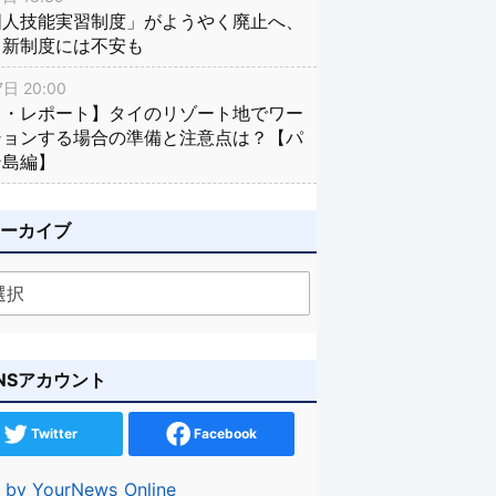
国人技能実習制度」がようやく廃止へ、
し新制度には不安も
日 20:00
イ・レポート】タイのリゾート地でワー
ションする場合の準備と注意点は？【パ
ン島編】
アーカイブ
NSアカウント
Twitter
Facebook
 by YourNews_Online