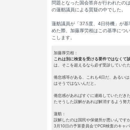
問題となった国会答弁が行われたのは
の蓮舫議員による質疑の中でした。
蓮舫議員が「37.5度、4日待機」が
めた際、加藤厚労相はこの基準につ
こします。
加藤厚労相：
これは別に検査を受ける要件ではなくて
は、そこを超えるなら必ず受診していた
倦怠感等がある、これも4日だ、あるいは
はそうではないんだと。
倦怠感があればすぐに連絡していただき
たそうした誤解があれば解消するよう努
蓮舫：
誤解したのは国民や保健所が悪いんです
3月10日の予算委員会でPCR検査のキ