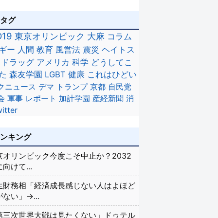
のタグ
D19
東京オリンピック
大麻
コラム
ギー
人間
教育
風営法
震災
ヘイトス
ドラッグ
アメリカ
科学
どうしてこ
た
森友学園
LGBT
健康
これはひどい
クニュース
デマ
トランプ
京都
自民党
会
軍事
レポート
加計学園
産経新聞
消
itter
ランキング
京オリンピック今度こそ中止か？2032
向けて...
生財務相「経済成長感じない人はよほど
ない」→...
第三次世界大戦は見たくない」ドゥテル