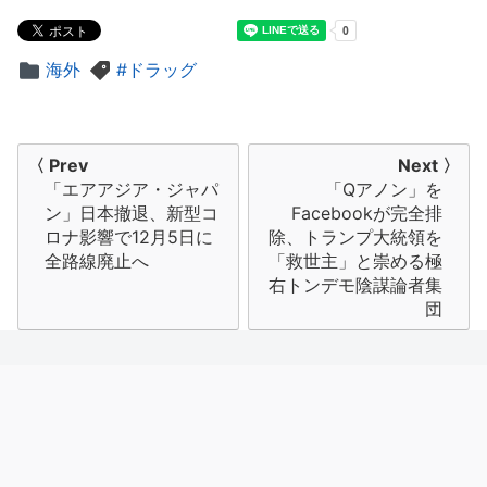
海外
ドラッグ
投
〈 Prev
Next 〉
「エアアジア・ジャパ
「Qアノン」を
稿
ン」日本撤退、新型コ
Facebookが完全排
ナ
ロナ影響で12月5日に
除、トランプ大統領を
全路線廃止へ
「救世主」と崇める極
ビ
右トンデモ陰謀論者集
団
ゲ
ー
シ
ョ
ン