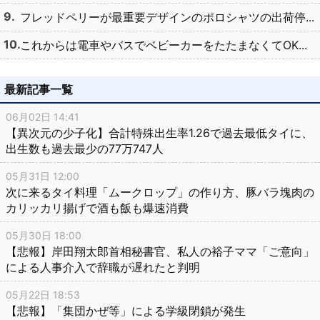
フレッドペリーが最重要デザインのポロシャツの出荷停...
これからは電車やバスでベビーカーをたたまなくてOK...
最新記事一覧
06月02日 14:41
【異次元の少子化】合計特殊出生率1.26で過去最低タイに、
出生数も過去最少の77万747人
05月31日 12:00
次に来るタイ料理「ムークロップ」の作り方、豚バラ塊肉の
カリッカリ揚げで酒も飯も爆速消費
05月30日 18:00
【悲報】岸田翔太郎首相秘書官、私人の裕子ママ「ご意向」
による人事介入で辞職が遅れたと判明
05月22日 18:53
【悲報】「集団かぜ等」による学級閉鎖が発生