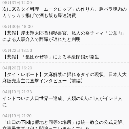
05月31日 12:00
次に来るタイ料理「ムークロップ」の作り方、豚バラ塊肉の
カリッカリ揚げで酒も飯も爆速消費
05月30日 18:00
【悲報】岸田翔太郎首相秘書官、私人の裕子ママ「ご意向」
による人事介入で辞職が遅れたと判明
05月22日 18:53
【悲報】「集団かぜ等」による学級閉鎖が発生
04月20日 16:20
【タイ・レポート】大麻解禁に揺れるタイの現状、日本人大
麻販売店主に直撃インタビュー【前編】
04月19日 21:33
インドついに人口世界一達成、人類の6人に1人がインド人
に
04月19日 21:20
「山口の下関は聖地と同等の場所」は統一教会の公式見解、
立憲民主党は何も間違っていませんでした