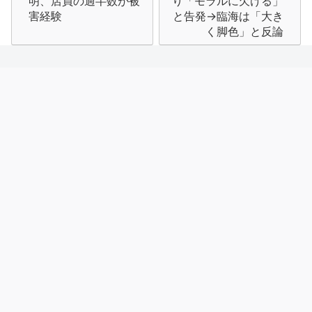
明、店員の過半数が被
り「モラルに欠ける」
ビ
害経験
と告発→臨海は「大き
く脚色」と反論
ゲ
ー
シ
ョ
ン