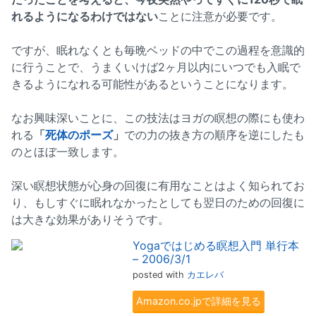
れるようになるわけではない
ことに注意が必要です。
ですが、眠れなくとも毎晩ベッドの中でこの過程を意識的
に行うことで、うまくいけば2ヶ月以内にいつでも入眠で
きるようになれる可能性があるということになります。
なお興味深いことに、この技法はヨガの瞑想の際にも使わ
れる
「
死体のポーズ
」
での力の抜き方の順序を逆にしたも
のとほぼ一致します。
深い瞑想状態が心身の回復に有用なことはよく知られてお
り、もしすぐに眠れなかったとしても翌日のための回復に
は大きな効果がありそうです。
Yogaではじめる瞑想入門 単行本
– 2006/3/1
posted with
カエレバ
Amazon.co.jpで詳細を見る