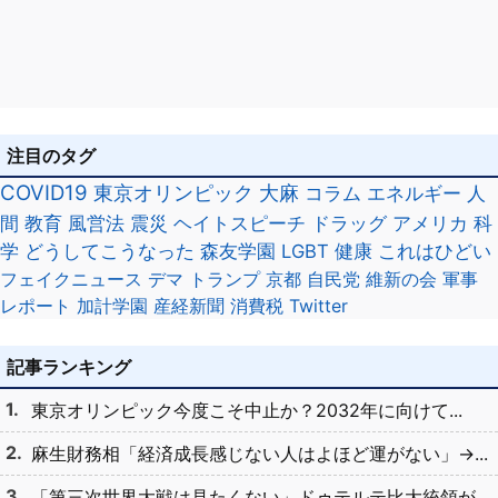
注目のタグ
COVID19
東京オリンピック
大麻
コラム
エネルギー
人
間
教育
風営法
震災
ヘイトスピーチ
ドラッグ
アメリカ
科
学
どうしてこうなった
森友学園
LGBT
健康
これはひどい
フェイクニュース
デマ
トランプ
京都
自民党
維新の会
軍事
レポート
加計学園
産経新聞
消費税
Twitter
記事ランキング
東京オリンピック今度こそ中止か？2032年に向けて...
麻生財務相「経済成長感じない人はよほど運がない」→...
「第三次世界大戦は見たくない」ドゥテルテ比大統領が...