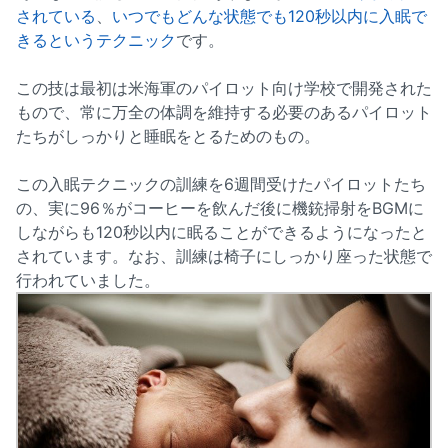
されている
、
いつでもどんな状態でも120秒以内に入眠で
きるというテクニック
です。
この技は最初は米海軍のパイロット向け学校で開発された
もので、常に万全の体調を維持する必要のあるパイロット
たちがしっかりと睡眠をとるためのもの。
この入眠テクニックの訓練を6週間受けたパイロットたち
の、実に96％がコーヒーを飲んだ後に機銃掃射をBGMに
しながらも120秒以内に眠ることができるようになったと
されています。なお、訓練は椅子にしっかり座った状態で
行われていました。