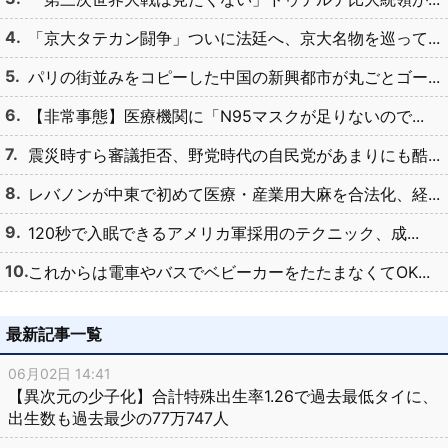
「京大タテカン闘争」ついに法廷へ、京大名物を巡って...
パリの街並みをコピーした中国の新興都市が丸ごとゴー...
【非常事態】医療機関に「N95マスクが足りないので...
震災時すら審議拒否、野党時代の自民党があまりにも酷...
レバノンが中東で初めて医療・産業用大麻を合法化、経...
120秒で入眠できるアメリカ軍採用のテクニック、成...
これからは電車やバスでベビーカーをたたまなくてOK...
最新記事一覧
06月02日 14:41
【異次元の少子化】合計特殊出生率1.26で過去最低タイに、
出生数も過去最少の77万747人