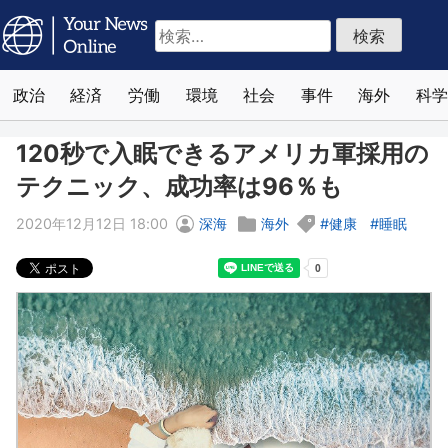
検
索:
政治
経済
労働
環境
社会
事件
海外
科学
120秒で入眠できるアメリカ軍採用の
テクニック、成功率は96％も
2020年12月12日 18:00
深海
海外
健康
睡眠