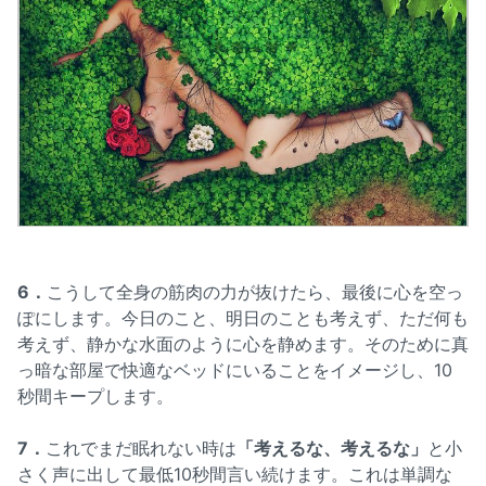
6．
こうして全身の筋肉の力が抜けたら、最後に心を空っ
ぽにします。今日のこと、明日のことも考えず、ただ何も
考えず、静かな水面のように心を静めます。そのために真
っ暗な部屋で快適なベッドにいることをイメージし、10
秒間キープします。
7．
これでまだ眠れない時は
「考えるな、考えるな」
と小
さく声に出して最低10秒間言い続けます。これは単調な