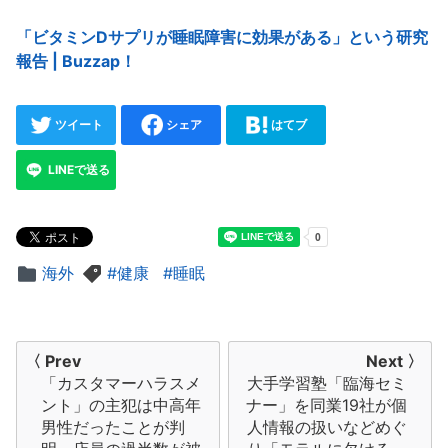
「ビタミンDサプリが睡眠障害に効果がある」という研究
報告 | Buzzap！
ツイート
シェア
はてブ
LINEで送る
海外
健康
睡眠
投
〈 Prev
Next 〉
「カスタマーハラスメ
大手学習塾「臨海セミ
稿
ント」の主犯は中高年
ナー」を同業19社が個
ナ
男性だったことが判
人情報の扱いなどめぐ