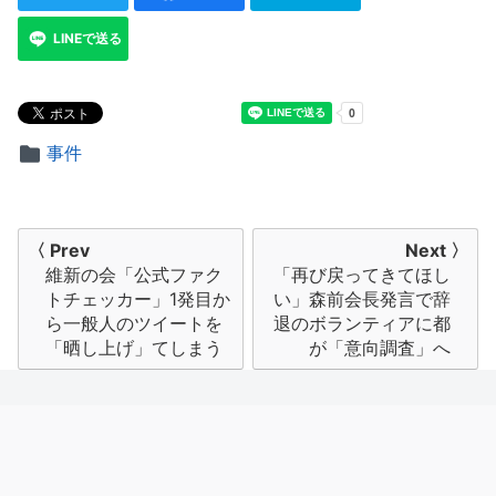
LINEで送る
事件
投
〈 Prev
Next 〉
維新の会「公式ファク
「再び戻ってきてほし
稿
トチェッカー」1発目か
い」森前会長発言で辞
ナ
ら一般人のツイートを
退のボランティアに都
「晒し上げ」てしまう
が「意向調査」へ
ビ
ゲ
ー
シ