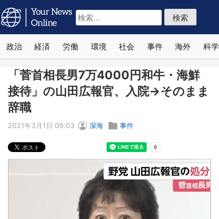
検
索:
政治
経済
労働
環境
社会
事件
海外
科学
「菅首相長男7万4000円和牛・海鮮
接待」の山田広報官、入院→そのまま
辞職
2021年3月1日 09:03
深海
事件