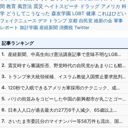
間
教育
風営法
震災
ヘイトスピーチ
ドラッグ
アメリカ
科
学
どうしてこうなった
森友学園
LGBT
健康
これはひどい
フェイクニュース
デマ
トランプ
京都
自民党
維新の会
軍事
レポート
加計学園
産経新聞
消費税
Twitter
記事ランキング
産経新聞、中高生向け憲法講座記事で意味不明なLGB...
震災時すら審議拒否、野党時代の自民党があまりにも酷...
トランプ米大統領候補、イスラム教徒入国禁止要求批判...
120秒で入眠できるアメリカ軍採用のテクニック、成...
パリの街並みをコピーした中国の新興都市が丸ごとゴー...
日本人人口が過去最大の27万6千人減少、65歳以上...
さいたま市委託分のマイナンバー等58万件も流出、国...