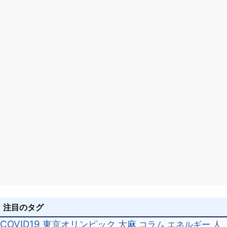
ョ
ン
注目のタグ
COVID19
東京オリンピック
大麻
コラム
エネルギー
人