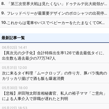
「第三次世界大戦は見たくない」ドゥテルテ比大統領が...
フレッドペリーが最重要デザインのポロシャツの出荷停...
これからは電車やバスでベビーカーをたたまなくてOK...
最新記事一覧
06月02日 14:41
【異次元の少子化】合計特殊出生率1.26で過去最低タイに、
出生数も過去最少の77万747人
05月31日 12:00
次に来るタイ料理「ムークロップ」の作り方、豚バラ塊肉の
カリッカリ揚げで酒も飯も爆速消費
05月30日 18:00
【悲報】岸田翔太郎首相秘書官、私人の裕子ママ「ご意向」
による人事介入で辞職が遅れたと判明
05月22日 18:53