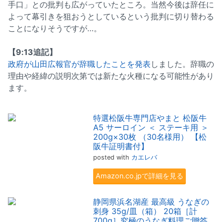
手口」との批判も広がっていたところ。当然今後は辞任に
よって幕引きを狙おうとしているという批判に切り替わる
ことになりそうですが…。
【9:13追記】
政府が山田広報官が辞職したことを発表
しました。辞職の
理由や経緯の説明次第では新たな火種になる可能性があり
ます。
特選松阪牛専門店やまと 松阪牛
A5 サーロイン ＜ ステーキ用 ＞
200g×30枚 （30名様用） 【松
阪牛証明書付】
posted with
カエレバ
Amazon.co.jpで詳細を見る
静岡県浜名湖産 最高級 うなぎの
刺身 35g/皿（箱） 20箱［計
700g］究極のうなぎ料理ご贈答