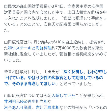
自民党の森山国対委員長が3月1日、立憲民主党の安住国
対委員長と国会内で会談した中で、山田広報官が辞職を申
し入れたことを説明しました。「官邸は受理して手続きし
ている」とのことで、安住氏が記者団に明らかにしまし
た。
山田広報官は1ヶ月分給与の6/10を自主返納し、提供され
た
和牛ステーキと海鮮料理
約7万4000円の飲食代を東北
新社側に返金していましたが、菅首相は当初続投を求めて
いました。
菅首相は取材に対し、山田氏が
「
深く反省し、おわび申し
上げている。やはり女性の広報官として期待しているの
で、そのまま専念してほしい
」
と述べていました。
山田広報官については今朝
入院していた
ことが報じられ、
甘利明元経済再生担当相
や
河合あんり議員
、
吉川元農水相
などの前例から「いつもの