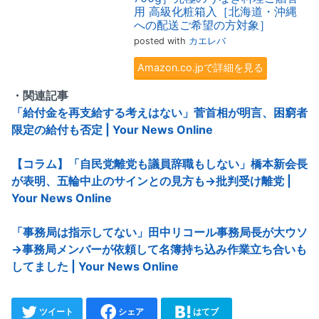
用 高級化粧箱入［北海道・沖縄
への配送ご希望の方対象］
posted with
カエレバ
Amazon.co.jpで詳細を見る
・関連記事
「給付金を再支給する考えはない」菅首相が明言、困窮者
限定の給付も否定 | Your News Online
【コラム】「自民党離党も議員辞職もしない」橋本新会長
が表明、五輪中止のサインとの見方も→批判受け離党 |
Your News Online
「事務局は指示してない」田中リコール事務局長が大ウソ
→事務局メンバーが依頼して名簿持ち込み作業立ち合いも
してました | Your News Online
ツイート
シェア
はてブ