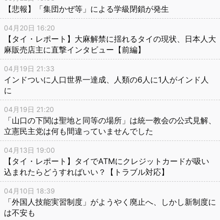
【悲報】「集団かぜ等」による学級閉鎖が発生
04月20日 16:20
【タイ・レポート】大麻解禁に揺れるタイの現状、日本人大
麻販売店主に直撃インタビュー【前編】
04月19日 21:33
インドついに人口世界一達成、人類の6人に1人がインド人
に
04月19日 21:20
「山口の下関は聖地と同等の場所」は統一教会の公式見解、
立憲民主党は何も間違っていませんでした
04月13日 19:00
【タイ・レポート】タイでATMにクレジットカードが吸い
込まれたらどうすればいい？【トラブル対応】
04月10日 18:39
「外国人技能実習制度」がようやく廃止へ、しかし新制度に
は不安も