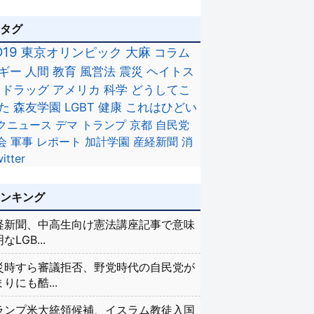
のタグ
D19
東京オリンピック
大麻
コラム
ギー
人間
教育
風営法
震災
ヘイトス
ドラッグ
アメリカ
科学
どうしてこ
た
森友学園
LGBT
健康
これはひどい
クニュース
デマ
トランプ
京都
自民党
会
軍事
レポート
加計学園
産経新聞
消
itter
ランキング
経新聞、中高生向け憲法講座記事で意味
なLGB...
災時すら審議拒否、野党時代の自民党が
りにも酷...
ランプ米大統領候補、イスラム教徒入国