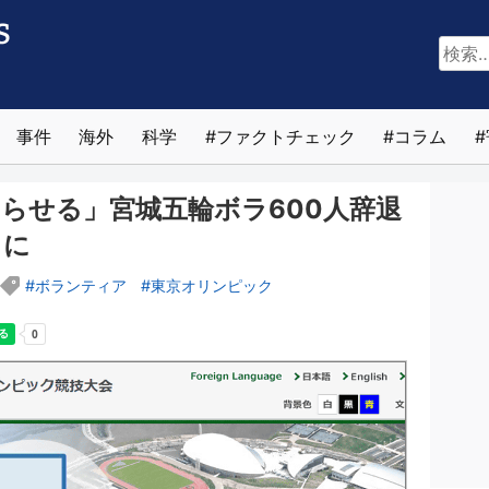
検
索:
事件
海外
科学
ファクトチェック
コラム
やらせる」宮城五輪ボラ600人辞退
しに
ボランティア
東京オリンピック