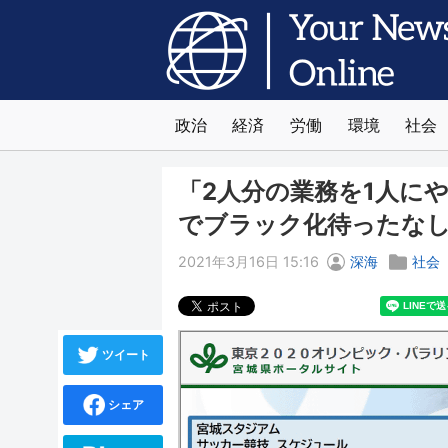
政治
経済
労働
環境
社会
「2人分の業務を1人に
でブラック化待ったな
2021年3月16日 15:16
深海
社会
ツイート
シェア