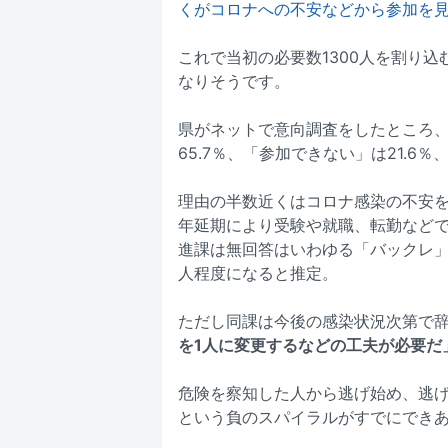
くがコロナへの不安などから参加を
これで当初の必要数1300人を割り
なりそうです。
県がネットで意向調査をしたところ、
65.7％、「参加できない」は21.6％
理由の半数近くはコロナ感染の不安を
年延期により受験や就職、転勤など
進課は無回答はいわゆる「バックレ」
人程度になると推定。
ただし同課は今後の感染状況次第で
を1人に変更するなどの工夫が必要だ
危険を察知した人から逃げ始め、逃
という負のスパイラルがすでにでき