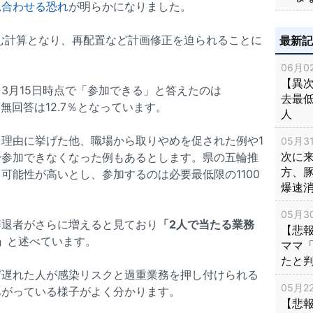
見合わせる恐れ
が明らかになりました。
込む計算となり、再配置など計画修正を迫られることに
最新
06月02
【異次
3月15日時点で「参加できる」と答えたのは
去最低
、無回答は12.7％となっています。
人
理由に挙げた他、職場から取りやめを促された例や1
05月31
次に
で参加できなくなった例もあるとします。県の五輪推
方、
可能性が高いとし、参加するのは必要最低限の1100
爆速
05月30
辞退者がさらに増えると見ており
「2人で当たる業務
【悲
」
と述べています。
ママ
たと
げ遅れた人が感染リスクと過重業務を押し付けられる
05月22
あがっている様子がよく分かります。
【悲