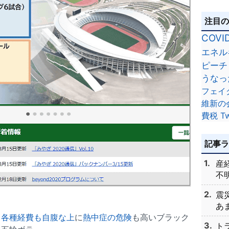
注目
COVI
エネル
ピーチ
うなっ
フェイ
維新の
費税
Tw
記事
産
不明
震
あま
、
各種経費も自腹な上
に
熱中症の危険
も高いブラック
ト