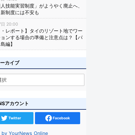
国人技能実習制度」がようやく廃止へ、
し新制度には不安も
日 20:00
イ・レポート】タイのリゾート地でワー
ションする場合の準備と注意点は？【パ
ン島編】
アーカイブ
NSアカウント
Twitter
Facebook
 by YourNews_Online