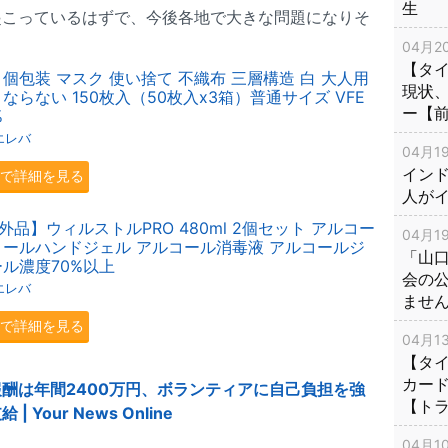
生
起こっているはずで、今後各地で大きな問題になりそ
04月20
【タ
個包装 マスク 使い捨て 不織布 三層構造 白 大人用
現状
ならない 150枚入（50枚入x3箱）普通サイズ VFE
ー【
%
エレバ
04月19
インド
.jpで詳細を見る
人が
品】ウィルストルPRO 480ml 2個セット アルコー
04月19
コールハンドジェル アルコール消毒液 アルコールジ
「山
ール濃度70%以上
会の
エレバ
ませ
.jpで詳細を見る
04月13
【タイ
カー
酬は年間2400万円、ボランティアに自己負担を強
【ト
our News Online
04月10