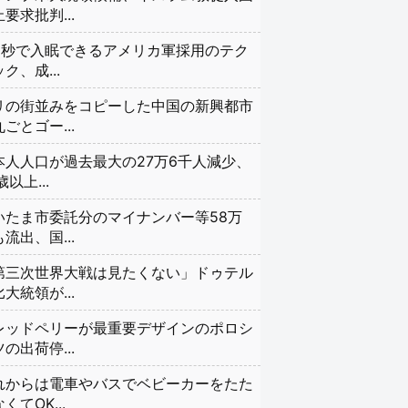
要求批判...
20秒で入眠できるアメリカ軍採用のテク
ク、成...
リの街並みをコピーした中国の新興都市
ごとゴー...
本人人口が過去最大の27万6千人減少、
歳以上...
いたま市委託分のマイナンバー等58万
流出、国...
第三次世界大戦は見たくない」ドゥテル
大統領が...
レッドペリーが最重要デザインのポロシ
の出荷停...
れからは電車やバスでベビーカーをたた
くてOK...