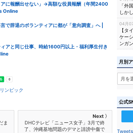
アに報酬出せない」→高額な役員報酬（年間2400
「外
Online
しか
04月07
言で辞退のボランティアに都が「意向調査」へ |
【タ
ケー
ンガ
ィアと同じ仕事、時給1600円以上・福利厚生付き
ine
月別
リンピック
公式S
Next 〉
だま
DHCテレビ「ニュース女子」3月で終
了、沖縄基地問題のデマと誹謗中傷で
Tweets