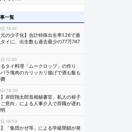
記事一覧
日 14:41
元の少子化】合計特殊出生率1.26で過
タイに、出生数も過去最少の77万747
日 12:00
来るタイ料理「ムークロップ」の作り
豚バラ塊肉のカリッカリ揚げで酒も飯も
消費
日 18:00
報】岸田翔太郎首相秘書官、私人の裕子
「ご意向」による人事介入で辞職が遅れ
判明
日 18:53
報】「集団かぜ等」による学級閉鎖が発