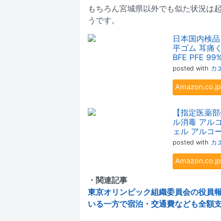
もちろん宮城県以外でも似た状況は
うです。
日本国内検品 
平ゴム 耳痛く
BFE PFE 99
posted with
カ
Amazon.co
【指定医薬部外
ル消毒 アル
ェル アルコ
posted with
カ
Amazon.co
・関連記事
東京オリンピック組織委員会の役員報
いる一方で宿泊・交通費なども全額支給 | Y