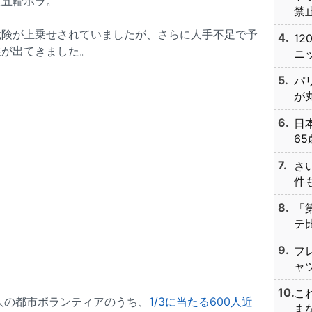
た五輪ボラ。
禁止
危険が上乗せされていましたが、さらに人手不足で予
1
性が出てきました。
ニッ
パ
が丸
日
65
さ
件も
「
テ比
フ
ャツ
こ
0人の都市ボランティアのうち、
1/3に当たる600人近
まな