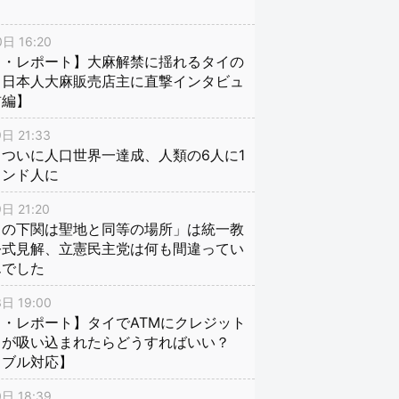
日 16:20
イ・レポート】大麻解禁に揺れるタイの
、日本人大麻販売店主に直撃インタビュ
前編】
日 21:33
ついに人口世界一達成、人類の6人に1
インド人に
日 21:20
口の下関は聖地と同等の場所」は統一教
公式見解、立憲民主党は何も間違ってい
んでした
日 19:00
・レポート】タイでATMにクレジット
ドが吸い込まれたらどうすればいい？
ラブル対応】
日 18:39