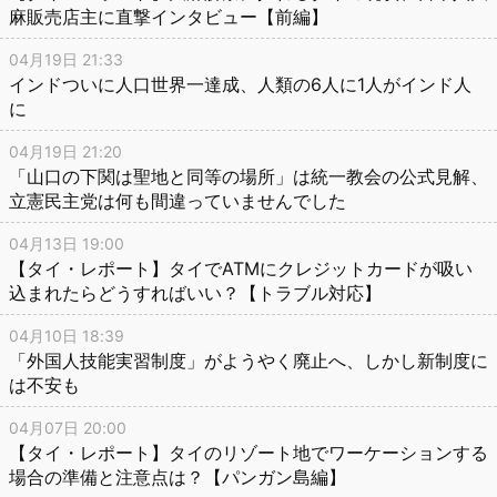
麻販売店主に直撃インタビュー【前編】
04月19日 21:33
インドついに人口世界一達成、人類の6人に1人がインド人
に
04月19日 21:20
「山口の下関は聖地と同等の場所」は統一教会の公式見解、
立憲民主党は何も間違っていませんでした
04月13日 19:00
【タイ・レポート】タイでATMにクレジットカードが吸い
込まれたらどうすればいい？【トラブル対応】
04月10日 18:39
「外国人技能実習制度」がようやく廃止へ、しかし新制度に
は不安も
04月07日 20:00
【タイ・レポート】タイのリゾート地でワーケーションする
場合の準備と注意点は？【パンガン島編】