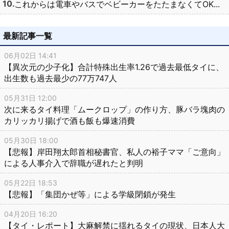
これからは電車やバスでベビーカーをたたまなくてOK...
最新記事一覧
06月02日 14:41
【異次元の少子化】合計特殊出生率1.26で過去最低タイに、
出生数も過去最少の77万747人
05月31日 12:00
次に来るタイ料理「ムークロップ」の作り方、豚バラ塊肉の
カリッカリ揚げで酒も飯も爆速消費
05月30日 18:00
【悲報】岸田翔太郎首相秘書官、私人の裕子ママ「ご意向」
による人事介入で辞職が遅れたと判明
05月22日 18:53
【悲報】「集団かぜ等」による学級閉鎖が発生
04月20日 16:20
【タイ・レポート】大麻解禁に揺れるタイの現状、日本人大