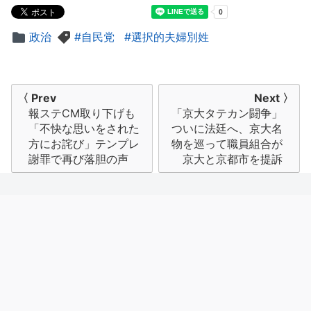
政治
自民党
選択的夫婦別姓
投
〈 Prev
Next 〉
報ステCM取り下げも
「京大タテカン闘争」
稿
「不快な思いをされた
ついに法廷へ、京大名
ナ
方にお詫び」テンプレ
物を巡って職員組合が
謝罪で再び落胆の声
京大と京都市を提訴
ビ
ゲ
ー
シ
ョ
ン