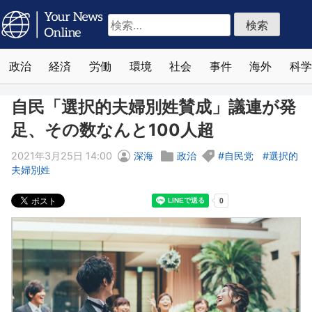
検
索:
政治
経済
労働
環境
社会
事件
海外
科学
自民「選択的夫婦別姓賛成」議連が発
足、その数なんと100人超
2021年3月25日 14:00
深海
政治
自民党
選択的
夫婦別姓