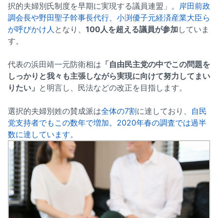
択的夫婦別氏制度を早期に実現する議員連盟」。
岸田前政
調会長や野田聖子幹事長代行、小渕優子元経済産業大臣ら
が呼びかけ人
となり、
100人を超える議員が参加
していま
す。
代表の浜田靖一元防衛相は
「自由民主党の中でこの問題を
しっかりと我々も主張しながら実現に向けて努力してまい
りたい」
と明言し、民法などの改正を目指します。
選択的夫婦別姓の賛成派は
全体の7割
に達しており、
自民
党支持者でもこの数年で増加。2020年春の調査では過半
数に達しています
。