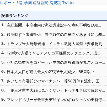
レポート
加計学園
産経新聞
消費税
Twitter
記事ランキング
産経新聞、中高生向け憲法講座記事で意味不明なLGB...
震災時すら審議拒否、野党時代の自民党があまりにも酷...
トランプ米大統領候補、イスラム教徒入国禁止要求批判...
120秒で入眠できるアメリカ軍採用のテクニック、成...
パリの街並みをコピーした中国の新興都市が丸ごとゴー...
日本人人口が過去最大の27万6千人減少、65歳以上...
さいたま市委託分のマイナンバー等58万件も流出、国...
「第三次世界大戦は見たくない」ドゥテルテ比大統領が...
フレッドペリーが最重要デザインのポロシャツの出荷停...