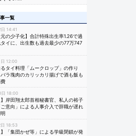
記事一覧
日 14:41
元の少子化】合計特殊出生率1.26で過
タイに、出生数も過去最少の77万747
日 12:00
来るタイ料理「ムークロップ」の作り
豚バラ塊肉のカリッカリ揚げで酒も飯も
消費
日 18:00
報】岸田翔太郎首相秘書官、私人の裕子
「ご意向」による人事介入で辞職が遅れ
判明
日 18:53
報】「集団かぜ等」による学級閉鎖が発