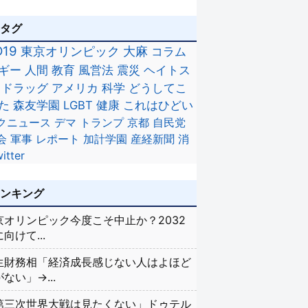
のタグ
D19
東京オリンピック
大麻
コラム
ギー
人間
教育
風営法
震災
ヘイトス
ドラッグ
アメリカ
科学
どうしてこ
た
森友学園
LGBT
健康
これはひどい
クニュース
デマ
トランプ
京都
自民党
会
軍事
レポート
加計学園
産経新聞
消
itter
ランキング
京オリンピック今度こそ中止か？2032
向けて...
生財務相「経済成長感じない人はよほど
ない」→...
第三次世界大戦は見たくない」ドゥテル