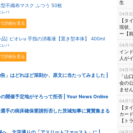
生
型不織布マスク ふつう 50枚
エレバ
04月20
【タ
.jpで詳細を見る
現状
ー【
品] ビオレu 手指の消毒液【置き型本体】 400ml
04月19
エレバ
インド
.jpで詳細を見る
人が
04月19
告」はどれほど深刻か、原文に当たってみました |
「山
会の
ませ
予定地がそろって拒否 | Your News Online
04月13
【タイ
輪選手の病床確保要請拒否した茨城知事に賞賛集まる
カー
【ト
保へ、文字通りの「アスリートファースト」に |
04月10