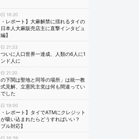
日 16:20
イ・レポート】大麻解禁に揺れるタイの
、日本人大麻販売店主に直撃インタビュ
前編】
日 21:33
ついに人口世界一達成、人類の6人に1
インド人に
日 21:20
口の下関は聖地と同等の場所」は統一教
公式見解、立憲民主党は何も間違ってい
んでした
日 19:00
・レポート】タイでATMにクレジット
ドが吸い込まれたらどうすればいい？
ラブル対応】
日 18:39