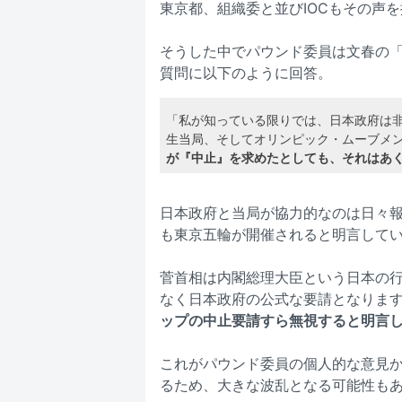
東京都、組織委と並びIOCもその声
そうした中でパウンド委員は文春の
質問に以下のように回答。
「私が知っている限りでは、日本政府は
生当局、そしてオリンピック・ムーブメン
が『中止』を求めたとしても、それはあ
日本政府と当局が協力的なのは日々
も東京五輪が開催されると明言して
菅首相は内閣総理大臣という日本の
なく日本政府の公式な要請となりま
ップの中止要請すら無視すると明言
これがパウンド委員の個人的な意見
るため、大きな波乱となる可能性も