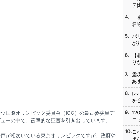
テ比
「
名物
パ
が丸
【
りな
震
あま
レ
を合
1
つ国際オリンピック委員会（IOC）の最古参委員デ
ニッ
ビューの中で、衝撃的な証言を引き出しています。
こ
の声が相次いでいる東京オリンピックですが、政府や
まな