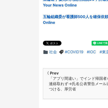
Your News Online
五輪組織委が看護師500人を確保依頼、
Online
社会
COVID19
IOC
東
投
〈 Prev
「アプリ間違い」でインド帰国者
稿
連絡取れず→氏名公表警告メール
ナ
つける、厚労省
ビ
ゲ