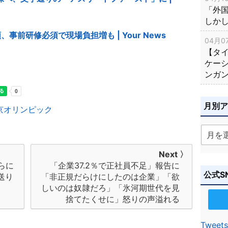
「外
しか
事前研修必須で現場負担増も | Your News
04月07
【タ
ケー
ンガ
月別
京オリンピック
Next 〉
らに
「企業37.2％で正社員不足」報告に
公式S
送り
「非正規だらけにしたのは企業」「欲
しいのは奴隷だろ」「氷河期世代を見
捨てたくせに」怒りの声溢れる
Tweets