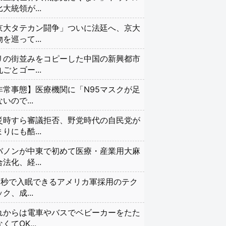
大統領が...
京大タテカン闘争」ついに法廷へ、京大
を巡って...
リの街並みをコピーした中国の新興都市
ごとゴー...
非常事態】医療機関に「N95マスクが足
いので...
災時すら審議拒否、野党時代の自民党が
りにも酷...
バノンが中東で初めて医療・産業用大麻
法化、経...
20秒で入眠できるアメリカ軍採用のテク
ク、成...
れからは電車やバスでベビーカーをたた
くてOK...