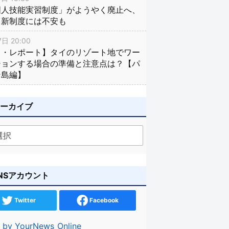
国人技能実習制度」がようやく廃止へ、
し新制度には不安も
日 20:00
イ・レポート】タイのリゾート地でワー
ションする場合の準備と注意点は？【パ
ン島編】
アーカイブ
NSアカウント
Twitter
Facebook
 by YourNews_Online