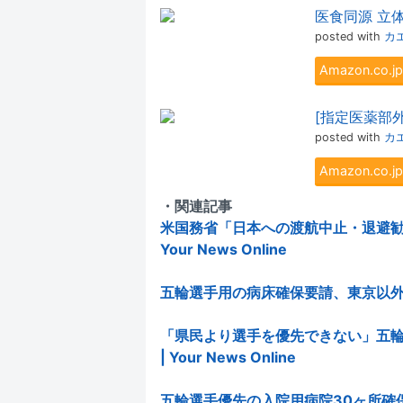
医食同源 立体
posted with
カ
Amazon.co
[指定医薬部外
posted with
カ
Amazon.co
・関連記事
米国務省「日本への渡航中止・退避勧
Your News Online
五輪選手用の病床確保要請、東京以外の開催
「県民より選手を優先できない」五
| Your News Online
五輪選手優先の入院用病院30ヶ所確