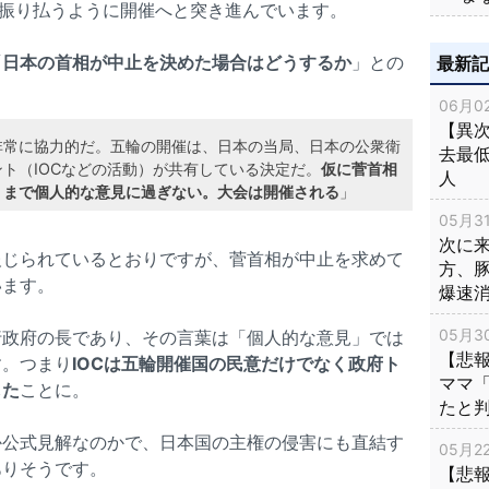
を振り払うように開催へと突き進んでいます。
「
日本の首相が中止を決めた場合はどうするか
」との
最新
06月02
【異次
非常に協力的だ。五輪の開催は、日本の当局、日本の公衆衛
去最低
ト（IOCなどの活動）が共有している決定だ。
仮に菅首相
人
くまで個人的な意見に過ぎない。大会は開催される
」
05月31
次に
報じられているとおりですが、菅首相が中止を求めて
方、
います。
爆速
05月30
行政府の長であり、その言葉は「個人的な意見」では
【悲
す。つまり
IOCは五輪開催国の民意だけでなく政府ト
ママ
した
ことに。
たと
か公式見解なのかで、日本国の主権の侵害にも直結す
05月22
ありそうです。
【悲