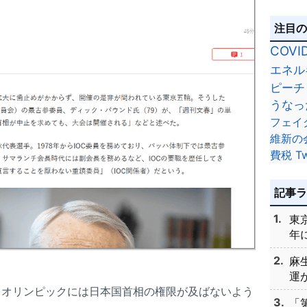
注目
COVI
エネル
ピーチ
うなっ
フェイ
維新の
費税
Tw
記事
東
年に
麻
運が
、オリンピックには日本国首相の権限が及ばないよう
「