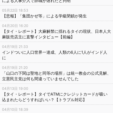
による人事介入で辞職が遅れたと判明
05月22日 18:53
【悲報】「集団かぜ等」による学級閉鎖が発生
04月20日 16:20
【タイ・レポート】大麻解禁に揺れるタイの現状、日本人大
麻販売店主に直撃インタビュー【前編】
04月19日 21:33
インドついに人口世界一達成、人類の6人に1人がインド人
に
04月19日 21:20
「山口の下関は聖地と同等の場所」は統一教会の公式見解、
立憲民主党は何も間違っていませんでした
04月13日 19:00
【タイ・レポート】タイでATMにクレジットカードが吸い
込まれたらどうすればいい？【トラブル対応】
04月10日 18:39