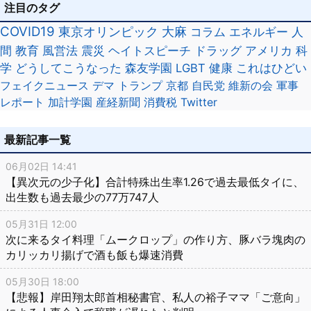
注目のタグ
COVID19
東京オリンピック
大麻
コラム
エネルギー
人
間
教育
風営法
震災
ヘイトスピーチ
ドラッグ
アメリカ
科
学
どうしてこうなった
森友学園
LGBT
健康
これはひどい
フェイクニュース
デマ
トランプ
京都
自民党
維新の会
軍事
レポート
加計学園
産経新聞
消費税
Twitter
最新記事一覧
06月02日 14:41
【異次元の少子化】合計特殊出生率1.26で過去最低タイに、
出生数も過去最少の77万747人
05月31日 12:00
次に来るタイ料理「ムークロップ」の作り方、豚バラ塊肉の
カリッカリ揚げで酒も飯も爆速消費
05月30日 18:00
【悲報】岸田翔太郎首相秘書官、私人の裕子ママ「ご意向」