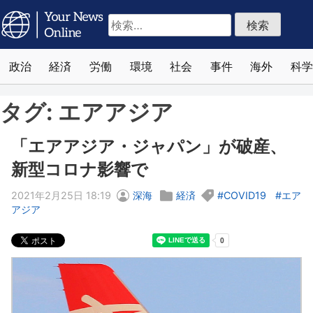
検
索:
政治
経済
労働
環境
社会
事件
海外
科学
タグ:
エアアジア
「エアアジア・ジャパン」が破産、
新型コロナ影響で
2021年2月25日 18:19
深海
経済
COVID19
エア
アジア