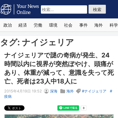
検
索:
政治
経済
労働
環境
社会
事件
海外
科学
タグ:
ナイジェリア
ナイジェリアで謎の奇病が発生、24
時間以内に視界が突然ぼやけ、頭痛が
あり、体重が減って、意識を失って死
亡、死者は23人中18人に
2015年4月19日 19:52
深海
海外
ナイジェリア
疫病