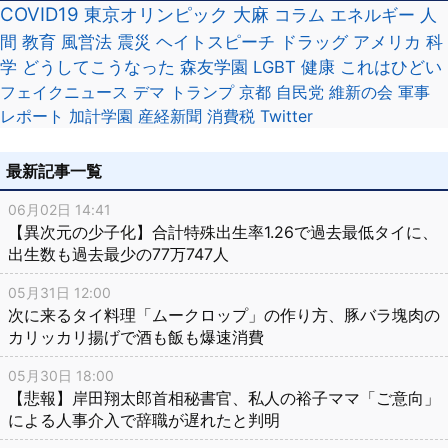
COVID19
東京オリンピック
大麻
コラム
エネルギー
人
間
教育
風営法
震災
ヘイトスピーチ
ドラッグ
アメリカ
科
学
どうしてこうなった
森友学園
LGBT
健康
これはひどい
フェイクニュース
デマ
トランプ
京都
自民党
維新の会
軍事
レポート
加計学園
産経新聞
消費税
Twitter
最新記事一覧
06月02日 14:41
【異次元の少子化】合計特殊出生率1.26で過去最低タイに、
出生数も過去最少の77万747人
05月31日 12:00
次に来るタイ料理「ムークロップ」の作り方、豚バラ塊肉の
カリッカリ揚げで酒も飯も爆速消費
05月30日 18:00
【悲報】岸田翔太郎首相秘書官、私人の裕子ママ「ご意向」
による人事介入で辞職が遅れたと判明