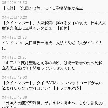
05月22日 18:53
【悲報】「集団かぜ等」による学級閉鎖が発生
04月20日 16:20
【タイ・レポート】大麻解禁に揺れるタイの現状、日本人大
麻販売店主に直撃インタビュー【前編】
04月19日 21:33
インドついに人口世界一達成、人類の6人に1人がインド人
に
04月19日 21:20
「山口の下関は聖地と同等の場所」は統一教会の公式見解、
立憲民主党は何も間違っていませんでした
04月13日 19:00
【タイ・レポート】タイでATMにクレジットカードが吸い
込まれたらどうすればいい？【トラブル対応】
04月10日 18:39
「外国人技能実習制度」がようやく廃止へ、しかし新制度に
は不安も