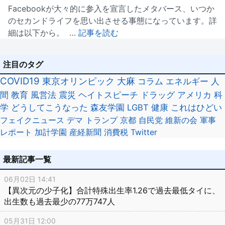
Facebookが大々的に参入を宣言したメタバース、いつか
のセカンドライフを思い出させる事態になっています。詳
細は以下から。 …
記事を読む
注目のタグ
COVID19
東京オリンピック
大麻
コラム
エネルギー
人
間
教育
風営法
震災
ヘイトスピーチ
ドラッグ
アメリカ
科
学
どうしてこうなった
森友学園
LGBT
健康
これはひどい
フェイクニュース
デマ
トランプ
京都
自民党
維新の会
軍事
レポート
加計学園
産経新聞
消費税
Twitter
最新記事一覧
06月02日 14:41
【異次元の少子化】合計特殊出生率1.26で過去最低タイに、
出生数も過去最少の77万747人
05月31日 12:00