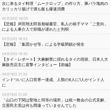
次に来るタイ料理「ムークロップ」の作り方、豚バラ塊肉の
カリッカリ揚げで酒も飯も爆速消費
05月30日 18:00
【悲報】岸田翔太郎首相秘書官、私人の裕子ママ「ご意向」
による人事介入で辞職が遅れたと判明
05月22日 18:53
【悲報】「集団かぜ等」による学級閉鎖が発生
04月20日 16:20
【タイ・レポート】大麻解禁に揺れるタイの現状、日本人大
麻販売店主に直撃インタビュー【前編】
04月19日 21:33
インドついに人口世界一達成、人類の6人に1人がインド人
に
04月19日 21:20
「山口の下関は聖地と同等の場所」は統一教会の公式見解、
立憲民主党は何も間違っていませんでした