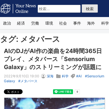
検
索:
政治
経済
労働
環境
社会
事件
海外
科学
タグ:
メタバース
AIのDJがAI作の楽曲を24時間365日
プレイ、メタバース「Sensorium
Galaxy」のストリーミングが話題に
2022年9月10日 19:00
深海
科学
AI
Sensorium
Galaxy
メタバース