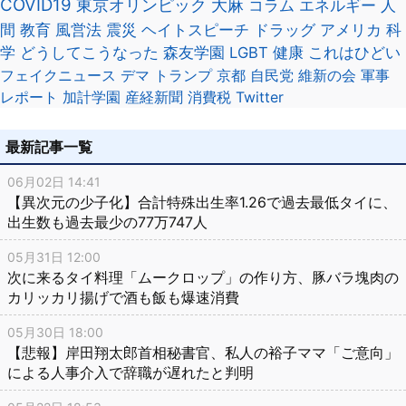
COVID19
東京オリンピック
大麻
コラム
エネルギー
人
間
教育
風営法
震災
ヘイトスピーチ
ドラッグ
アメリカ
科
学
どうしてこうなった
森友学園
LGBT
健康
これはひどい
フェイクニュース
デマ
トランプ
京都
自民党
維新の会
軍事
レポート
加計学園
産経新聞
消費税
Twitter
最新記事一覧
06月02日 14:41
【異次元の少子化】合計特殊出生率1.26で過去最低タイに、
出生数も過去最少の77万747人
05月31日 12:00
次に来るタイ料理「ムークロップ」の作り方、豚バラ塊肉の
カリッカリ揚げで酒も飯も爆速消費
05月30日 18:00
【悲報】岸田翔太郎首相秘書官、私人の裕子ママ「ご意向」
による人事介入で辞職が遅れたと判明