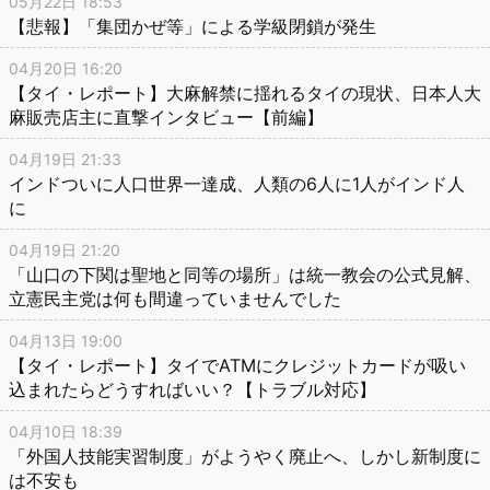
05月22日 18:53
【悲報】「集団かぜ等」による学級閉鎖が発生
04月20日 16:20
【タイ・レポート】大麻解禁に揺れるタイの現状、日本人大
麻販売店主に直撃インタビュー【前編】
04月19日 21:33
インドついに人口世界一達成、人類の6人に1人がインド人
に
04月19日 21:20
「山口の下関は聖地と同等の場所」は統一教会の公式見解、
立憲民主党は何も間違っていませんでした
04月13日 19:00
【タイ・レポート】タイでATMにクレジットカードが吸い
込まれたらどうすればいい？【トラブル対応】
04月10日 18:39
「外国人技能実習制度」がようやく廃止へ、しかし新制度に
は不安も