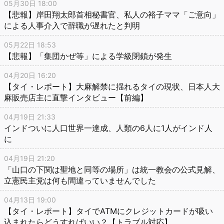
05月30日 18:00
【悲報】岸田翔太郎首相秘書官、私人の裕子ママ「ご意向」
による人事介入で辞職が遅れたと判明
05月22日 18:53
【悲報】「集団かぜ等」による学級閉鎖が発生
04月20日 16:20
【タイ・レポート】大麻解禁に揺れるタイの現状、日本人大
麻販売店主に直撃インタビュー【前編】
04月19日 21:33
インドついに人口世界一達成、人類の6人に1人がインド人
に
04月19日 21:20
「山口の下関は聖地と同等の場所」は統一教会の公式見解、
立憲民主党は何も間違っていませんでした
04月13日 19:00
【タイ・レポート】タイでATMにクレジットカードが吸い
込まれたらどうすればいい？【トラブル対応】