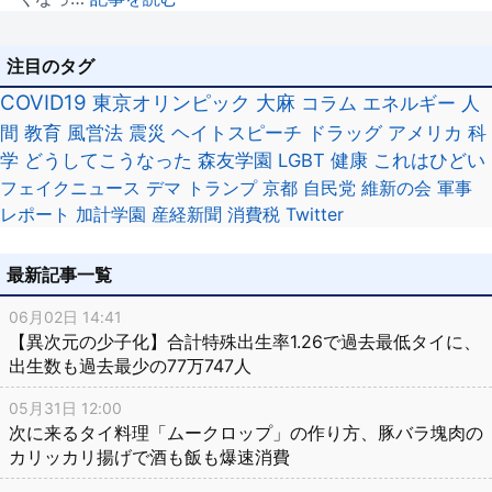
注目のタグ
COVID19
東京オリンピック
大麻
コラム
エネルギー
人
間
教育
風営法
震災
ヘイトスピーチ
ドラッグ
アメリカ
科
学
どうしてこうなった
森友学園
LGBT
健康
これはひどい
フェイクニュース
デマ
トランプ
京都
自民党
維新の会
軍事
レポート
加計学園
産経新聞
消費税
Twitter
最新記事一覧
06月02日 14:41
【異次元の少子化】合計特殊出生率1.26で過去最低タイに、
出生数も過去最少の77万747人
05月31日 12:00
次に来るタイ料理「ムークロップ」の作り方、豚バラ塊肉の
カリッカリ揚げで酒も飯も爆速消費