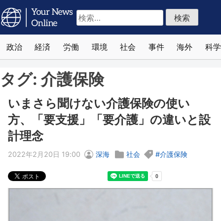
検
索:
政治
経済
労働
環境
社会
事件
海外
科学
タグ:
介護保険
いまさら聞けない介護保険の使い
方、「要支援」「要介護」の違いと設
計理念
2022年2月20日 19:00
深海
社会
介護保険